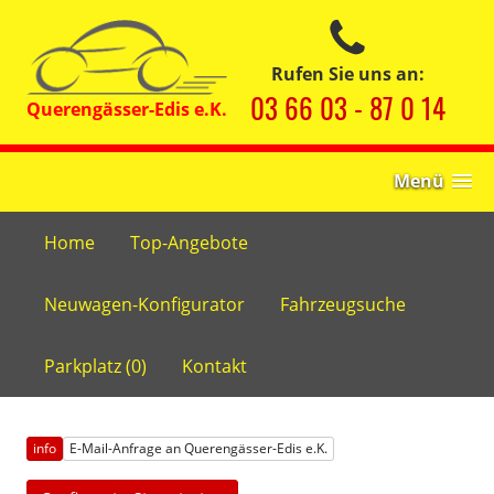
Rufen Sie uns an:
03 66 03 - 87 0 14
Menü
Home
Top-Angebote
Neuwagen-Konfigurator
Fahrzeugsuche
Parkplatz (
0
)
Kontakt
info
E-Mail-Anfrage an Querengässer-Edis e.K.