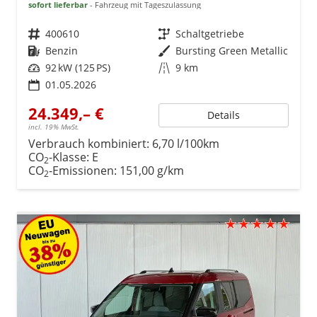
sofort lieferbar
Fahrzeug mit Tageszulassung
Fahrzeugnr.
400610
Getriebe
Schaltgetriebe
Kraftstoff
Benzin
Außenfarbe
Bursting Green Metallic
Leistung
92 kW (125 PS)
Kilometerstand
9 km
01.05.2026
24.349,– €
Details
incl. 19% MwSt.
Verbrauch kombiniert:
6,70 l/100km
CO
-Klasse:
E
2
CO
-Emissionen:
151,00 g/km
2