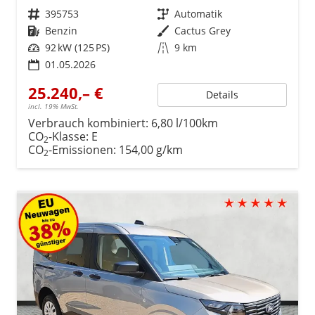
Fahrzeugnr.
395753
Getriebe
Automatik
Kraftstoff
Benzin
Außenfarbe
Cactus Grey
Leistung
92 kW (125 PS)
Kilometerstand
9 km
01.05.2026
25.240,– €
Details
incl. 19% MwSt.
Verbrauch kombiniert:
6,80 l/100km
CO
-Klasse:
E
2
CO
-Emissionen:
154,00 g/km
2