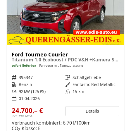
Ford Tourneo Courier
Titanium 1.0 Ecoboost / PDC V&H +Kamera Shz vo AHK fest Alu 16"
sofort lieferbar
Fahrzeug mit Tageszulassung
Fahrzeugnr.
395347
Getriebe
Schaltgetriebe
Kraftstoff
Benzin
Außenfarbe
Fantastic Red Metallic
Leistung
92 kW (125 PS)
Kilometerstand
15 km
01.04.2026
24.700,– €
Details
incl. 19% MwSt.
Verbrauch kombiniert:
6,70 l/100km
CO
-Klasse:
E
2