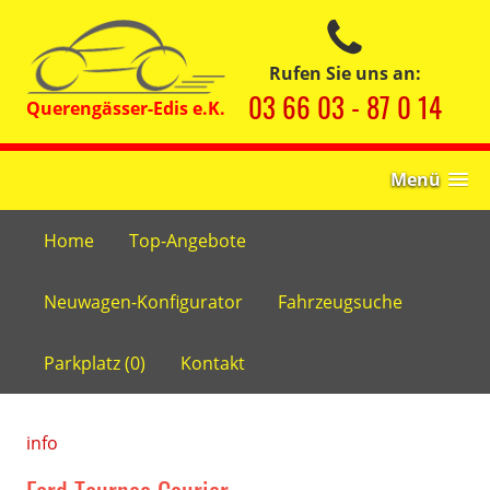
Rufen Sie uns an:
03 66 03 - 87 0 14
Menü
Home
Top-Angebote
Neuwagen-Konfigurator
Fahrzeugsuche
Parkplatz (
0
)
Kontakt
info