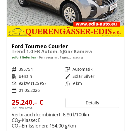
Ford Tourneo Courier
Trend 1.0 EB Autom. 5JGar Kamera
sofort lieferbar
Fahrzeug mit Tageszulassung
Fahrzeugnr.
395754
Getriebe
Automatik
Kraftstoff
Benzin
Außenfarbe
Solar Silver
Leistung
92 kW (125 PS)
Kilometerstand
9 km
01.05.2026
25.240,– €
Details
incl. 19% MwSt.
Verbrauch kombiniert:
6,80 l/100km
CO
-Klasse:
E
2
CO
-Emissionen:
154,00 g/km
2