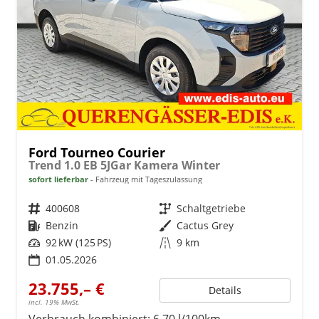
Ford Tourneo Courier
Trend 1.0 EB 5JGar Kamera Winter
sofort lieferbar
Fahrzeug mit Tageszulassung
Fahrzeugnr.
400608
Getriebe
Schaltgetriebe
Kraftstoff
Benzin
Außenfarbe
Cactus Grey
Leistung
92 kW (125 PS)
Kilometerstand
9 km
01.05.2026
23.755,– €
Details
incl. 19% MwSt.
Verbrauch kombiniert:
6,70 l/100km