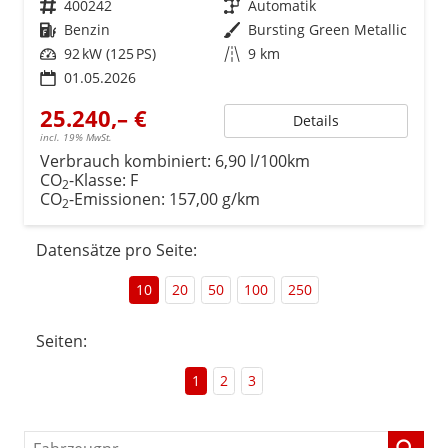
Fahrzeugnr.
400242
Getriebe
Automatik
Kraftstoff
Benzin
Außenfarbe
Bursting Green Metallic
Leistung
92 kW (125 PS)
Kilometerstand
9 km
01.05.2026
25.240,– €
Details
incl. 19% MwSt.
Verbrauch kombiniert:
6,90 l/100km
CO
-Klasse:
F
2
CO
-Emissionen:
157,00 g/km
2
Datensätze pro Seite:
10
20
50
100
250
Seiten:
1
2
3
Fahrzeugnr.