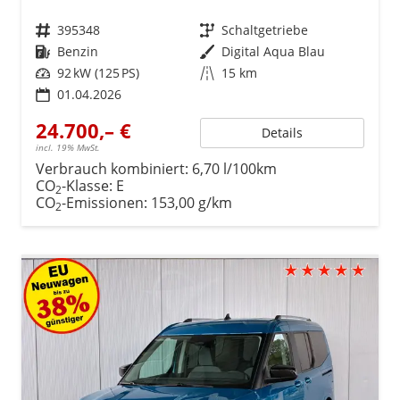
Fahrzeugnr.
395348
Getriebe
Schaltgetriebe
Kraftstoff
Benzin
Außenfarbe
Digital Aqua Blau
Leistung
92 kW (125 PS)
Kilometerstand
15 km
01.04.2026
24.700,– €
Details
incl. 19% MwSt.
Verbrauch kombiniert:
6,70 l/100km
CO
-Klasse:
E
2
CO
-Emissionen:
153,00 g/km
2