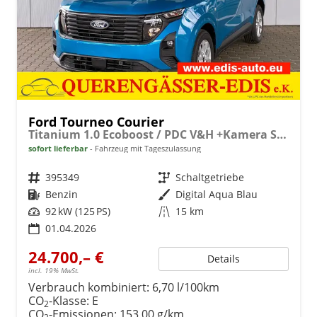
Ford Tourneo Courier
Titanium 1.0 Ecoboost / PDC V&H +Kamera Shz vo AHK fest Alu 16"
sofort lieferbar
Fahrzeug mit Tageszulassung
Fahrzeugnr.
395349
Getriebe
Schaltgetriebe
Kraftstoff
Benzin
Außenfarbe
Digital Aqua Blau
Leistung
92 kW (125 PS)
Kilometerstand
15 km
01.04.2026
24.700,– €
Details
incl. 19% MwSt.
Verbrauch kombiniert:
6,70 l/100km
CO
-Klasse:
E
2
CO
-Emissionen:
153,00 g/km