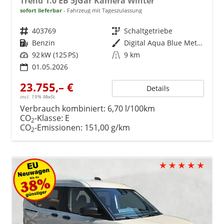
Trend 1.0 EB 5JGar Kamera Winter
sofort lieferbar
Fahrzeug mit Tageszulassung
Fahrzeugnr.
403769
Getriebe
Schaltgetriebe
Kraftstoff
Benzin
Außenfarbe
Digital Aqua Blue Metallic
Leistung
92 kW (125 PS)
Kilometerstand
9 km
01.05.2026
23.755,– €
Details
incl. 19% MwSt.
Verbrauch kombiniert:
6,70 l/100km
CO
-Klasse:
E
2
CO
-Emissionen:
151,00 g/km
2