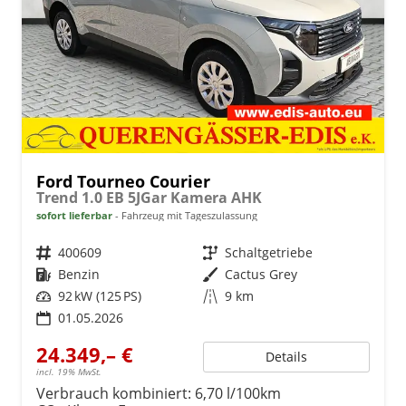
Ford Tourneo Courier
Trend 1.0 EB 5JGar Kamera AHK
sofort lieferbar
Fahrzeug mit Tageszulassung
Fahrzeugnr.
400609
Getriebe
Schaltgetriebe
Kraftstoff
Benzin
Außenfarbe
Cactus Grey
Leistung
92 kW (125 PS)
Kilometerstand
9 km
01.05.2026
24.349,– €
Details
incl. 19% MwSt.
Verbrauch kombiniert:
6,70 l/100km