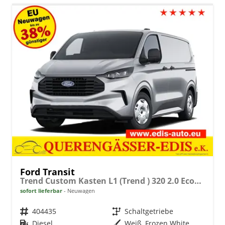
Ford Transit
Trend Custom Kasten L1 (Trend ) 320 2.0 EcoBlue 110kW (150 PS) 6-Gang-Schaltgetriebe
sofort lieferbar
Neuwagen
Fahrzeugnr.
404435
Getriebe
Schaltgetriebe
Kraftstoff
Diesel
Außenfarbe
Weiß, Frozen White