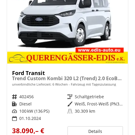
Ford Transit
Trend Custom Kombi 320 L2 (Trend) 2.0 EcoBlue 100kW (136 PS) 6-Gang Schaltgetriebe
unverbindliche Lieferzeit:
6 Wochen
Fahrzeug mit Tageszulassung
Fahrzeugnr.
402456
Getriebe
Schaltgetriebe
Kraftstoff
Diesel
Außenfarbe
Weiß, Frost-Weiß (PN3GZ0)
Leistung
100 kW (136 PS)
Kilometerstand
30.309 km
01.10.2024
38.090,– €
Details