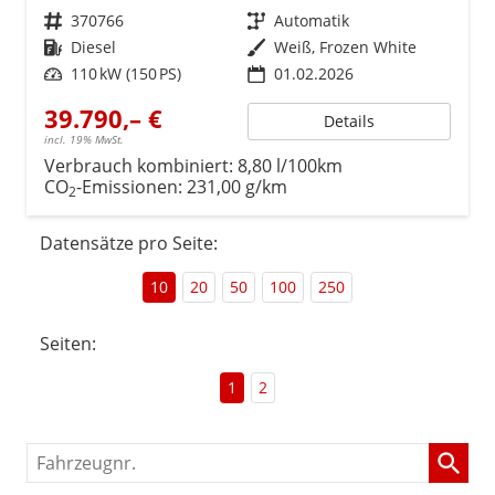
Fahrzeugnr.
370766
Getriebe
Automatik
Kraftstoff
Diesel
Außenfarbe
Weiß, Frozen White
Leistung
110 kW (150 PS)
01.02.2026
39.790,– €
Details
incl. 19% MwSt.
Verbrauch kombiniert:
8,80 l/100km
CO
-Emissionen:
231,00 g/km
2
Datensätze pro Seite:
10
20
50
100
250
Seiten:
1
2
Fahrzeugnr.