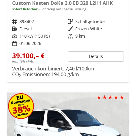
Custom Kasten DoKa 2.0 EB 320 L2H1 AHK
sofort lieferbar
Fahrzeug mit Tageszulassung
Fahrzeugnr.
398402
Getriebe
Schaltgetriebe
Kraftstoff
Diesel
Außenfarbe
Frozen White
Leistung
110 kW (150 PS)
Kilometerstand
9 km
01.06.2026
39.100,– €
Details
incl. 19% MwSt.
Verbrauch kombiniert:
7,40 l/100km
CO
-Emissionen:
194,00 g/km
2