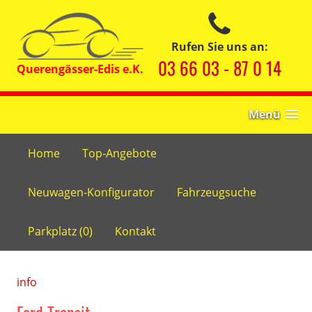
Rufen Sie uns an:
03 66 03 - 87 0 14
Menü
Home
Top-Angebote
Neuwagen-Konfigurator
Fahrzeugsuche
Parkplatz (
0
)
Kontakt
info