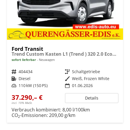
Ford Transit
Trend Custom Kasten L1 (Trend ) 320 2.0 EcoBlue 110kW (150 PS) 6-Gang-Schaltgetriebe
sofort lieferbar
Neuwagen
Fahrzeugnr.
404434
Getriebe
Schaltgetriebe
Kraftstoff
Diesel
Außenfarbe
Weiß, Frozen White
Leistung
110 kW (150 PS)
01.06.2026
37.290,– €
Details
incl. 19% MwSt.
Verbrauch kombiniert:
8,00 l/100km
CO
-Emissionen:
209,00 g/km
2