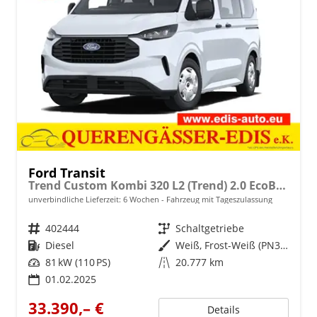
Ford Transit
Trend Custom Kombi 320 L2 (Trend) 2.0 EcoBlue 81kW (110 PS) 6-Gang Schaltgetriebe
unverbindliche Lieferzeit:
6 Wochen
Fahrzeug mit Tageszulassung
Fahrzeugnr.
402444
Getriebe
Schaltgetriebe
Kraftstoff
Diesel
Außenfarbe
Weiß, Frost-Weiß (PN3GZ0)
Leistung
81 kW (110 PS)
Kilometerstand
20.777 km
01.02.2025
33.390,– €
Details