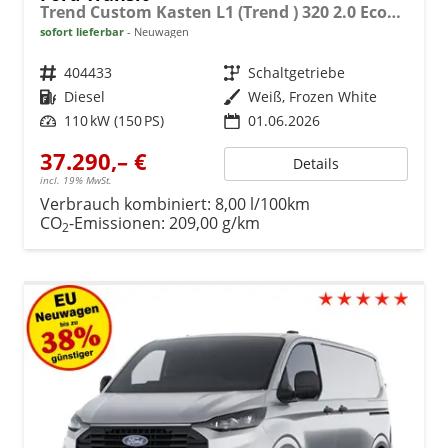
Trend Custom Kasten L1 (Trend ) 320 2.0 EcoBlue 110kW (150 PS) 6-Gang-Schaltgetriebe
sofort lieferbar
Neuwagen
Fahrzeugnr.
404433
Getriebe
Schaltgetriebe
Kraftstoff
Diesel
Außenfarbe
Weiß, Frozen White
Leistung
110 kW (150 PS)
01.06.2026
37.290,– €
Details
incl. 19% MwSt.
Verbrauch kombiniert:
8,00 l/100km
CO
-Emissionen:
209,00 g/km
2