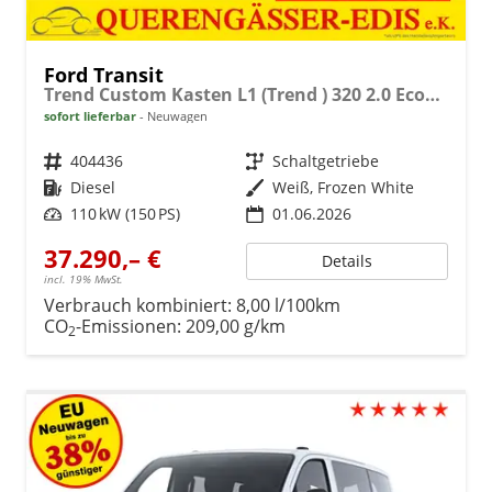
Ford Transit
Trend Custom Kasten L1 (Trend ) 320 2.0 EcoBlue 110kW (150 PS) 6-Gang-Schaltgetriebe
sofort lieferbar
Neuwagen
Fahrzeugnr.
404436
Getriebe
Schaltgetriebe
Kraftstoff
Diesel
Außenfarbe
Weiß, Frozen White
Leistung
110 kW (150 PS)
01.06.2026
37.290,– €
Details
incl. 19% MwSt.
Verbrauch kombiniert:
8,00 l/100km
CO
-Emissionen:
209,00 g/km
2