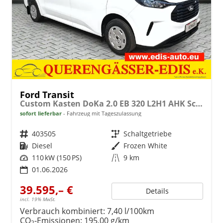
Ford Transit
Custom Kasten DoKa 2.0 EB 320 L2H1 AHK Schiebetür beids.
sofort lieferbar
Fahrzeug mit Tageszulassung
Fahrzeugnr.
403505
Getriebe
Schaltgetriebe
Kraftstoff
Diesel
Außenfarbe
Frozen White
Leistung
110 kW (150 PS)
Kilometerstand
9 km
01.06.2026
39.595,– €
Details
incl. 19% MwSt.
Verbrauch kombiniert:
7,40 l/100km
CO
-Emissionen:
195,00 g/km
2