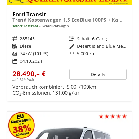
Ford Transit
Trend Kastenwagen 1.5 EcoBlue 100PS + Kamera+Winterpaket
sofort lieferbar
Gebrauchtwagen
Fahrzeugnr.
285145
Getriebe
Schalt. 6-Gang
Kraftstoff
Diesel
Außenfarbe
Desert Island Blue Metallic
Leistung
74 kW (101 PS)
Kilometerstand
5.000 km
04.10.2024
28.490,– €
Details
incl. 19% MwSt.
Verbrauch kombiniert:
5,00 l/100km
CO
-Emissionen:
131,00 g/km
2