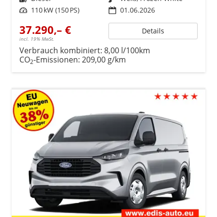
Leistung
110 kW (150 PS)
01.06.2026
37.290,– €
Details
incl. 19% MwSt.
Verbrauch kombiniert:
8,00 l/100km
CO
-Emissionen:
209,00 g/km
2