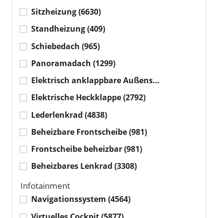
Sitzheizung
(6630)
Standheizung
(409)
Schiebedach
(965)
Panoramadach
(1299)
Elektrisch anklappbare Außenspiegel
(3712)
Elektrische Heckklappe
(2792)
Lederlenkrad
(4838)
Beheizbare Frontscheibe
(981)
Frontscheibe beheizbar
(981)
Beheizbares Lenkrad
(3308)
Infotainment
Navigationssystem
(4564)
Virtuelles Cockpit
(5877)