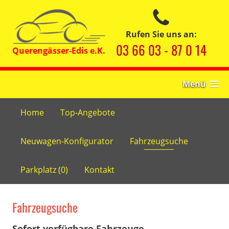
Rufen Sie uns an:
03 66 03 - 87 0 14
Menü
Home
Top-Angebote
Neuwagen-Konfigurator
Fahrzeugsuche
Parkplatz (
0
)
Kontakt
Fahrzeugsuche
Sofort verfügbare Fahrzeuge.