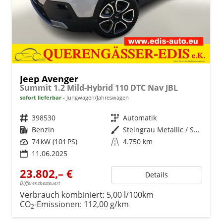
Jeep Avenger
Summit 1.2 Mild-Hybrid 110 DTC Nav JBL
sofort lieferbar
Jungwagen/Jahreswagen
Fahrzeugnr.
398530
Getriebe
Automatik
Kraftstoff
Benzin
Außenfarbe
Steingrau Metallic / Schwarz
Leistung
74 kW (101 PS)
Kilometerstand
4.750 km
11.06.2025
23.802,– €
Details
Differenzbesteuert
Verbrauch kombiniert:
5,00 l/100km
CO
-Emissionen:
112,00 g/km
2