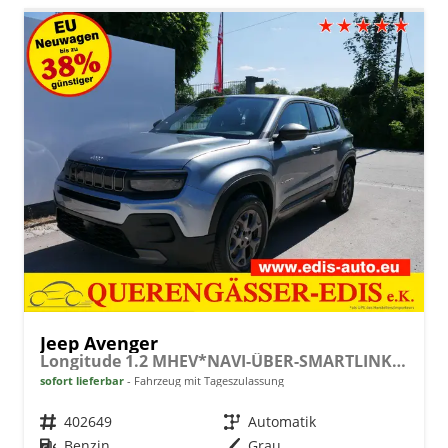
Jeep Avenger
Longitude 1.2 MHEV*NAVI-ÜBER-SMARTLINK*LED*PDC*TEMPOMAT*KLIMA*KEYLESS-GO
sofort lieferbar
Fahrzeug mit Tageszulassung
Fahrzeugnr.
402649
Getriebe
Automatik
Kraftstoff
Benzin
Außenfarbe
Grau