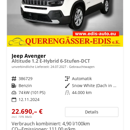
Jeep Avenger
Altitude 1.2 E-Hybrid 6-Stufen-DCT
unverbindliche Lieferzeit:
24.07.2027
Gebrauchtwagen
Fahrzeugnr.
386729
Getriebe
Automatik
Kraftstoff
Benzin
Außenfarbe
Snow White (Dach in Volcano Black)
Leistung
74 kW (101 PS)
Kilometerstand
44.000 km
12.11.2024
22.690,– €
Details
incl. 19% MwSt.
Verbrauch kombiniert:
4,90 l/100km
CO
-Emissionen:
111,00 g/km