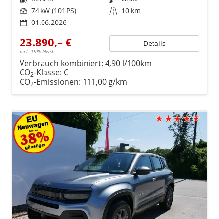
Leistung
74 kW (101 PS)
Kilometerstand
10 km
01.06.2026
23.890,– €
Details
incl. 19% MwSt.
Verbrauch kombiniert:
4,90 l/100km
CO
-Klasse:
C
2
CO
-Emissionen:
111,00 g/km
2