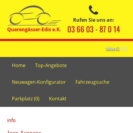
Rufen Sie uns an:
03 66 03 - 87 0 14
Menü
Home
Top-Angebote
Neuwagen-Konfigurator
Fahrzeugsuche
Parkplatz (
0
)
Kontakt
info