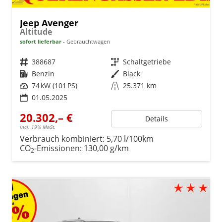
Jeep Avenger
Altitude
sofort lieferbar
Gebrauchtwagen
Fahrzeugnr.
388687
Getriebe
Schaltgetriebe
Kraftstoff
Benzin
Außenfarbe
Black
Leistung
74 kW (101 PS)
Kilometerstand
25.371 km
01.05.2025
20.302,– €
Details
incl. 19% MwSt.
Verbrauch kombiniert:
5,70 l/100km
CO
-Emissionen:
130,00 g/km
2