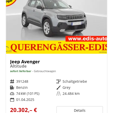
Jeep Avenger
Altitude
sofort lieferbar
Gebrauchtwagen
Fahrzeugnr.
391248
Getriebe
Schaltgetriebe
Kraftstoff
Benzin
Außenfarbe
Grey
Leistung
74 kW (101 PS)
Kilometerstand
24.484 km
01.04.2025
20.302,– €
Details