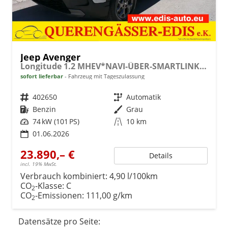
Jeep Avenger
Longitude 1.2 MHEV*NAVI-ÜBER-SMARTLINK*LED*PDC*TEMPOMAT*KLIMA*KEYLESS-GO
sofort lieferbar
Fahrzeug mit Tageszulassung
Fahrzeugnr.
402650
Getriebe
Automatik
Kraftstoff
Benzin
Außenfarbe
Grau
Leistung
74 kW (101 PS)
Kilometerstand
10 km
01.06.2026
23.890,– €
Details
incl. 19% MwSt.
Verbrauch kombiniert:
4,90 l/100km
CO
-Klasse:
C
2
CO
-Emissionen:
111,00 g/km
2
Datensätze pro Seite: