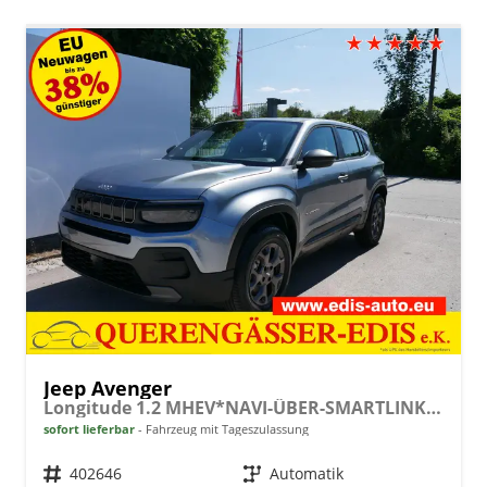
Jeep Avenger
Longitude 1.2 MHEV*NAVI-ÜBER-SMARTLINK*LED*PDC*TEMPOMAT*KLIMA*KEYLESS-GO
sofort lieferbar
Fahrzeug mit Tageszulassung
Fahrzeugnr.
402646
Getriebe
Automatik