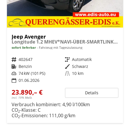
Jeep Avenger
Longitude 1.2 MHEV*NAVI-ÜBER-SMARTLINK*LED*PDC*TEMPOMAT*KLIMA*KEYLESS-GO
sofort lieferbar
Fahrzeug mit Tageszulassung
Fahrzeugnr.
402647
Getriebe
Automatik
Kraftstoff
Benzin
Außenfarbe
Schwarz
Leistung
74 kW (101 PS)
Kilometerstand
10 km
01.06.2026
23.890,– €
Details
incl. 19% MwSt.
Verbrauch kombiniert:
4,90 l/100km
CO
-Klasse:
C
2
CO
-Emissionen:
111,00 g/km
2