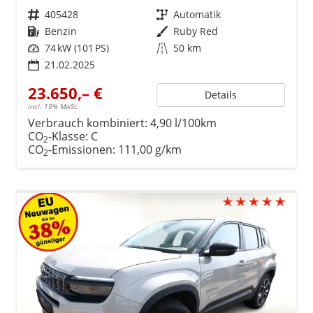
Fahrzeugnr.
405428
Getriebe
Automatik
Kraftstoff
Benzin
Außenfarbe
Ruby Red
Leistung
74 kW (101 PS)
Kilometerstand
50 km
21.02.2025
23.650,– €
Details
incl. 19% MwSt.
Verbrauch kombiniert:
4,90 l/100km
CO
-Klasse:
C
2
CO
-Emissionen:
111,00 g/km
2