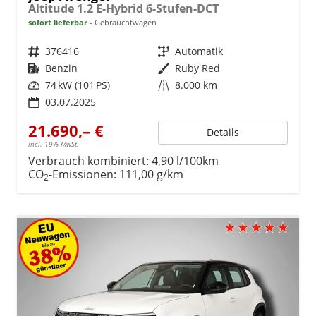
Altitude 1.2 E-Hybrid 6-Stufen-DCT
sofort lieferbar
Gebrauchtwagen
Fahrzeugnr.
376416
Getriebe
Automatik
Kraftstoff
Benzin
Außenfarbe
Ruby Red
Leistung
74 kW (101 PS)
Kilometerstand
8.000 km
03.07.2025
21.690,– €
Details
incl. 19% MwSt.
Verbrauch kombiniert:
4,90 l/100km
CO
-Emissionen:
111,00 g/km
2