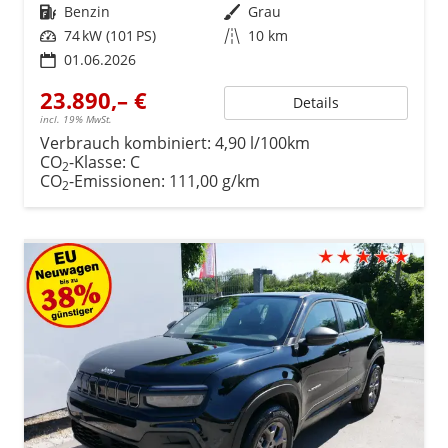
Kraftstoff
Benzin
Außenfarbe
Grau
Leistung
74 kW (101 PS)
Kilometerstand
10 km
01.06.2026
23.890,– €
Details
incl. 19% MwSt.
Verbrauch kombiniert:
4,90 l/100km
CO
-Klasse:
C
2
CO
-Emissionen:
111,00 g/km
2