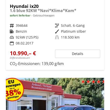
Hyundai ix20
1.6 blue 92KW *Navi*Klima*Kam*
sofort lieferbar
Gebrauchtwagen
Fahrzeugnr.
394644
Getriebe
Schalt. 6-Gang
Kraftstoff
Benzin
Außenfarbe
Platinum silber
Leistung
92 kW (125 PS)
Kilometerstand
118.500 km
08.02.2017
10.990,– €
Details
Differenzbesteuert
CO
-Emissionen:
139,00 g/km
2