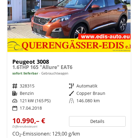
Peugeot 3008
1.6THP 165 "Allure" EAT6
sofort lieferbar
Gebrauchtwagen
Fahrzeugnr.
328315
Getriebe
Automatik
Kraftstoff
Benzin
Außenfarbe
Copper Braun
Leistung
121 kW (165 PS)
Kilometerstand
146.080 km
17.04.2018
10.990,– €
Details
Differenzbesteuert
CO
-Emissionen:
129,00 g/km
2