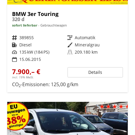
BMW 3er Touring
320 d
sofort lieferbar
Gebrauchtwagen
Fahrzeugnr.
389855
Getriebe
Automatik
Kraftstoff
Diesel
Außenfarbe
Mineralgrau
Leistung
135 kW (184 PS)
Kilometerstand
209.180 km
15.06.2015
7.900,– €
Details
incl. 19% MwSt.
CO
-Emissionen:
125,00 g/km
2