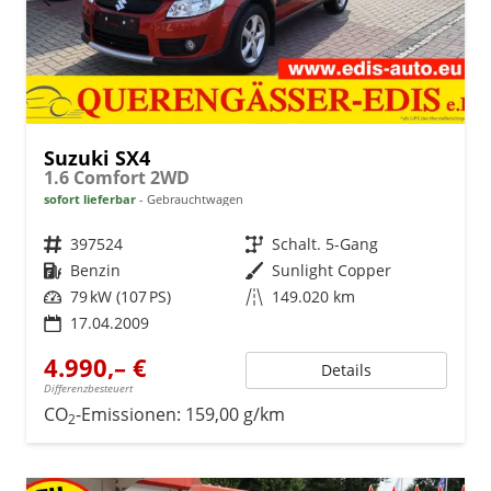
Suzuki SX4
1.6 Comfort 2WD
sofort lieferbar
Gebrauchtwagen
Fahrzeugnr.
397524
Getriebe
Schalt. 5-Gang
Kraftstoff
Benzin
Außenfarbe
Sunlight Copper
Leistung
79 kW (107 PS)
Kilometerstand
149.020 km
17.04.2009
4.990,– €
Details
Differenzbesteuert
CO
-Emissionen:
159,00 g/km
2