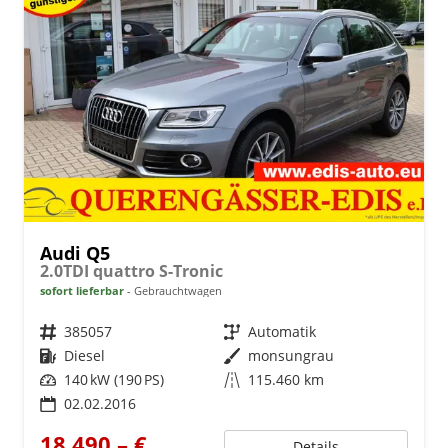
Audi Q5
2.0TDI quattro S-Tronic
sofort lieferbar
Gebrauchtwagen
Fahrzeugnr.
385057
Getriebe
Automatik
Kraftstoff
Diesel
Außenfarbe
monsungrau
Leistung
140 kW (190 PS)
Kilometerstand
115.460 km
02.02.2016
18.490,– €
Details