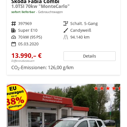
Skoda Fabia Combi
1.0TSI 70kw "MonteCarlo"
sofort lieferbar
Gebrauchtwagen
Fahrzeugnr.
397969
Getriebe
Schalt. 5-Gang
Kraftstoff
Super E10
Außenfarbe
Candyweiß
Leistung
70 kW (95 PS)
Kilometerstand
94.140 km
05.03.2020
13.990,– €
Details
Differenzbesteuert
CO
-Emissionen:
126,00 g/km
2