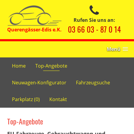
Rufen Sie uns an:
03 66 03 - 87 0 14
Menü
Home
Top-Angebote
Neuwagen-Konfigurator
Fahrzeugsuche
Parkplatz (
0
)
Kontakt
Top-Angebote
EU-Fahrzeuge, Gebrauchtwagen und