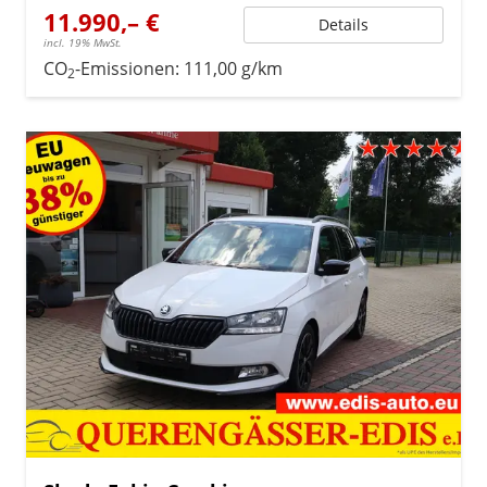
11.990,– €
Details
incl. 19% MwSt.
CO
-Emissionen:
111,00 g/km
2