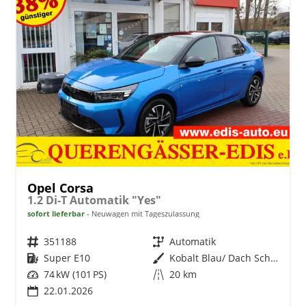
Opel Corsa
1.2 Di-T Automatik "Yes"
sofort lieferbar
Neuwagen mit Tageszulassung
Fahrzeugnr.
351188
Getriebe
Automatik
Kraftstoff
Super E10
Außenfarbe
Kobalt Blau/ Dach Schwarz
Leistung
74 kW (101 PS)
Kilometerstand
20 km
22.01.2026