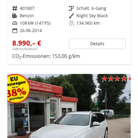
Fahrzeugnr.
401807
Getriebe
Schalt. 6-Gang
Kraftstoff
Benzin
Außenfarbe
Night Sky Black
Leistung
108 kW (147 PS)
Kilometerstand
134.960 km
26.06.2014
8.990,– €
Details
Differenzbesteuert
CO
-Emissionen:
153,00 g/km
2