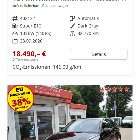
sofort lieferbar
Gebrauchtwagen
Fahrzeugnr.
402132
Getriebe
Automatik
Kraftstoff
Super E10
Außenfarbe
Dark Gray
Leistung
103 kW (140 PS)
Kilometerstand
82.770 km
23.09.2020
18.490,– €
Details
Differenzbesteuert
CO
-Emissionen:
146,00 g/km
2