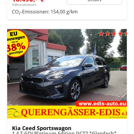
Differenzbesteuert
CO
-Emissionen:
154,00 g/km
2
Kia Ceed Sportswagon
1.4 T-GDI Platinum Edition DCT7 *Glasdach*Navi*SHZ v+h*Leder*el. FS*JBL*