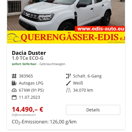
Dacia Duster
1.0 TCe ECO-G
sofort lieferbar
Gebrauchtwagen
Fahrzeugnr.
383965
Getriebe
Schalt. 6-Gang
Kraftstoff
Autogas LPG
Außenfarbe
Weiß
Leistung
67 kW (91 PS)
Kilometerstand
34.070 km
11.07.2023
14.490,– €
Details
Differenzbesteuert
CO
-Emissionen:
126,00 g/km
2