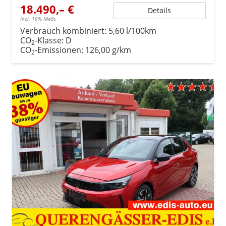
18.490,– €
Details
incl. 19% MwSt.
Verbrauch kombiniert:
5,60 l/100km
CO
-Klasse:
D
2
CO
-Emissionen:
126,00 g/km
2