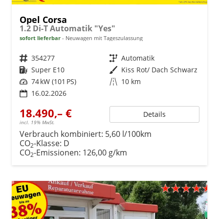
Opel Corsa
1.2 Di-T Automatik "Yes"
sofort lieferbar
Neuwagen mit Tageszulassung
Fahrzeugnr.
354277
Getriebe
Automatik
Kraftstoff
Super E10
Außenfarbe
Kiss Rot/ Dach Schwarz
Leistung
74 kW (101 PS)
Kilometerstand
10 km
16.02.2026
18.490,– €
Details
incl. 19% MwSt.
Verbrauch kombiniert:
5,60 l/100km
CO
-Klasse:
D
2
CO
-Emissionen:
126,00 g/km
2