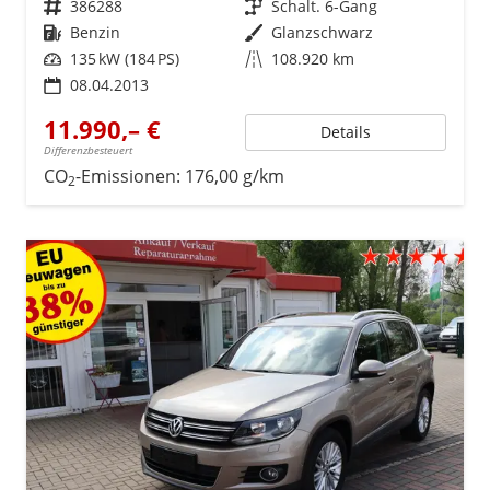
Fahrzeugnr.
386288
Getriebe
Schalt. 6-Gang
Kraftstoff
Benzin
Außenfarbe
Glanzschwarz
Leistung
135 kW (184 PS)
Kilometerstand
108.920 km
08.04.2013
11.990,– €
Details
Differenzbesteuert
CO
-Emissionen:
176,00 g/km
2