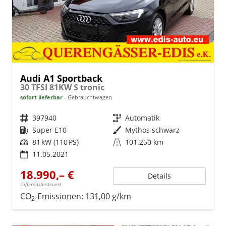
Audi A1 Sportback
30 TFSI 81KW S tronic
sofort lieferbar
Gebrauchtwagen
Fahrzeugnr.
397940
Getriebe
Automatik
Kraftstoff
Super E10
Außenfarbe
Mythos schwarz
Leistung
81 kW (110 PS)
Kilometerstand
101.250 km
11.05.2021
18.990,– €
Details
Differenzbesteuert
CO
-Emissionen:
131,00 g/km
2