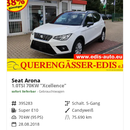
Seat Arona
1.0TSI 70KW "Xcellence"
sofort lieferbar
Gebrauchtwagen
Fahrzeugnr.
395283
Getriebe
Schalt. 5-Gang
Kraftstoff
Super E10
Außenfarbe
Candyweiß
Leistung
70 kW (95 PS)
Kilometerstand
75.690 km
28.08.2018