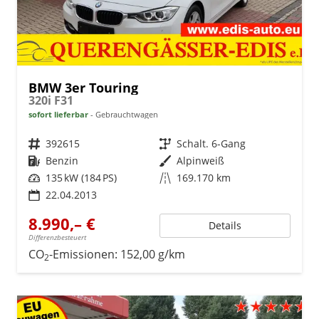
BMW 3er Touring
320i F31
sofort lieferbar
Gebrauchtwagen
Fahrzeugnr.
392615
Getriebe
Schalt. 6-Gang
Kraftstoff
Benzin
Außenfarbe
Alpinweiß
Leistung
135 kW (184 PS)
Kilometerstand
169.170 km
22.04.2013
8.990,– €
Details
Differenzbesteuert
CO
-Emissionen:
152,00 g/km
2