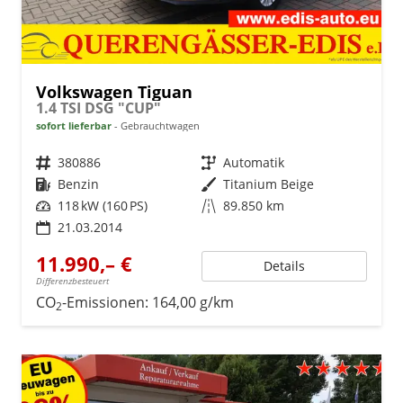
Volkswagen Tiguan
1.4 TSI DSG "CUP"
sofort lieferbar
Gebrauchtwagen
Fahrzeugnr.
380886
Getriebe
Automatik
Kraftstoff
Benzin
Außenfarbe
Titanium Beige
Leistung
118 kW (160 PS)
Kilometerstand
89.850 km
21.03.2014
11.990,– €
Details
Differenzbesteuert
CO
-Emissionen:
164,00 g/km
2