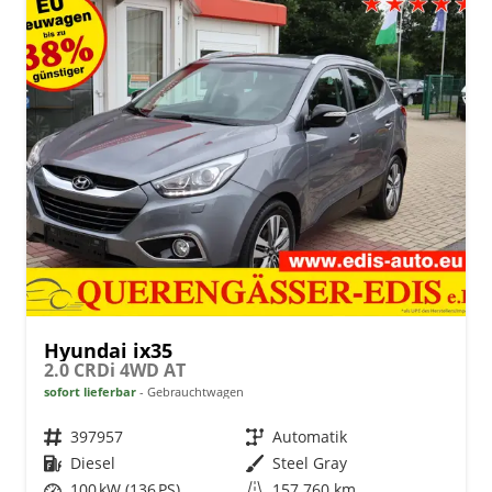
Hyundai ix35
2.0 CRDi 4WD AT
sofort lieferbar
Gebrauchtwagen
Fahrzeugnr.
397957
Getriebe
Automatik
Kraftstoff
Diesel
Außenfarbe
Steel Gray
Leistung
100 kW (136 PS)
Kilometerstand
157.760 km