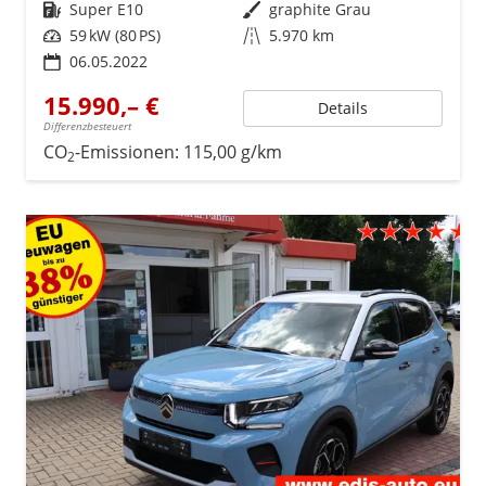
Kraftstoff
Super E10
Außenfarbe
graphite Grau
Leistung
59 kW (80 PS)
Kilometerstand
5.970 km
06.05.2022
15.990,– €
Details
Differenzbesteuert
CO
-Emissionen:
115,00 g/km
2