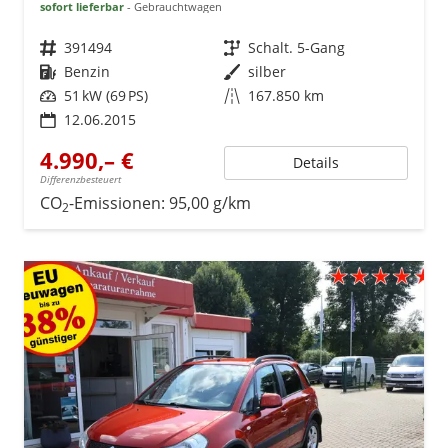
sofort lieferbar
Gebrauchtwagen
Fahrzeugnr.
391494
Getriebe
Schalt. 5-Gang
Kraftstoff
Benzin
Außenfarbe
silber
Leistung
51 kW (69 PS)
Kilometerstand
167.850 km
12.06.2015
4.990,– €
Details
Differenzbesteuert
CO
-Emissionen:
95,00 g/km
2