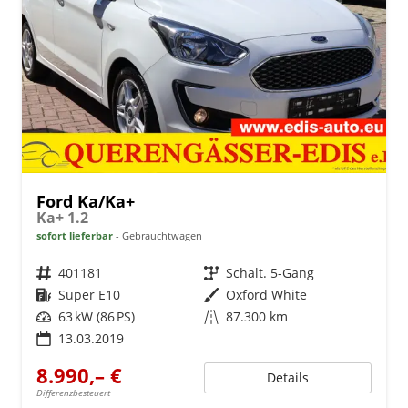
Ford Ka/Ka+
Ka+ 1.2
sofort lieferbar
Gebrauchtwagen
Fahrzeugnr.
401181
Getriebe
Schalt. 5-Gang
Kraftstoff
Super E10
Außenfarbe
Oxford White
Leistung
63 kW (86 PS)
Kilometerstand
87.300 km
13.03.2019
8.990,– €
Details
Differenzbesteuert