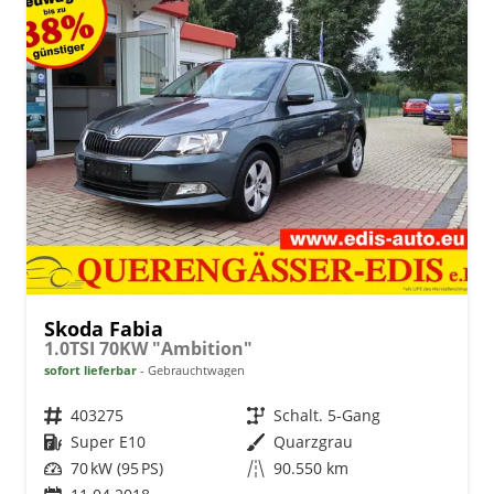
Skoda Fabia
1.0TSI 70KW "Ambition"
sofort lieferbar
Gebrauchtwagen
Fahrzeugnr.
403275
Getriebe
Schalt. 5-Gang
Kraftstoff
Super E10
Außenfarbe
Quarzgrau
Leistung
70 kW (95 PS)
Kilometerstand
90.550 km