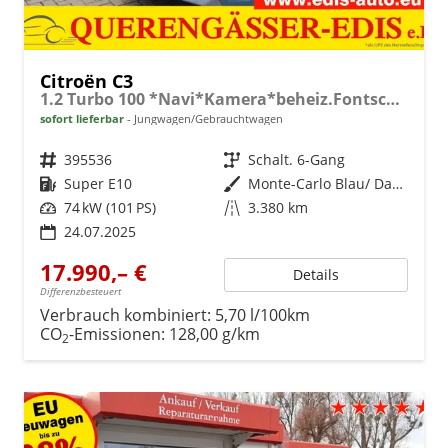
Citroën C3
1.2 Turbo 100 *Navi*Kamera*beheiz.Fontscheibe*
sofort lieferbar
Jungwagen/Gebrauchtwagen
Fahrzeugnr.
395536
Getriebe
Schalt. 6-Gang
Kraftstoff
Super E10
Außenfarbe
Monte-Carlo Blau/ Dach weiß
Leistung
74 kW (101 PS)
Kilometerstand
3.380 km
24.07.2025
17.990,– €
Details
Differenzbesteuert
Verbrauch kombiniert:
5,70 l/100km
CO
-Emissionen:
128,00 g/km
2