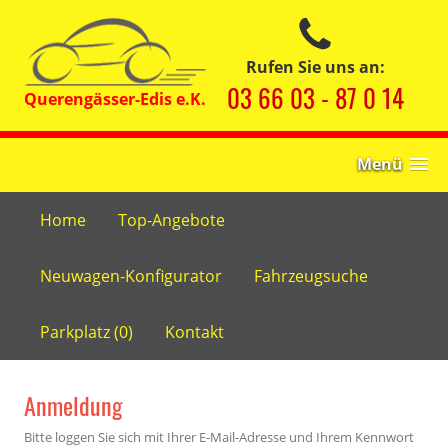
Rufen Sie uns an:
03 66 03 - 87 0 14
Menü
Home
Top-Angebote
Neuwagen-Konfigurator
Fahrzeugsuche
Parkplatz (
0
)
Kontakt
Anmeldung
Bitte loggen Sie sich mit Ihrer E-Mail-Adresse und Ihrem Kennwort