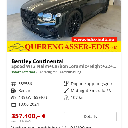
Bentley Continental
Speed W12 Naim+CarbonCeramic+Night+22+MidnightEmerald
sofort lieferbar
Fahrzeug mit Tageszulassung
Fahrzeugnr.
388586
Getriebe
Doppelkupplungsgetriebe (DSG)
Kraftstoff
Benzin
Außenfarbe
Midnight Emerald / Verdeck Schwarz
Leistung
485 kW (659 PS)
Kilometerstand
107 km
13.06.2024
357.400,– €
Details
incl. 19% MwSt.
Verbrauch kombiniert:
14,10 l/100km