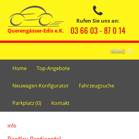
Rufen Sie uns an:
03 66 03 - 87 0 14
Menü
Home
Top-Angebote
Neuwagen-Konfigurator
Fahrzeugsuche
Parkplatz (
0
)
Kontakt
info