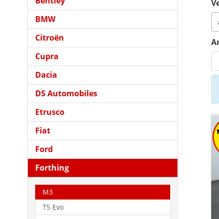
Bentley
Ve
BMW
Citroën
A
Cupra
Dacia
DS Automobiles
Etrusco
Fiat
Ford
Forthing
M3
T5 Evo