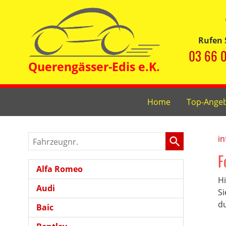
Rufen 
03 66 0
Home
Top-Ange
Fahrzeugnr.
in
F
Alfa Romeo
Hi
Audi
Si
du
Baic