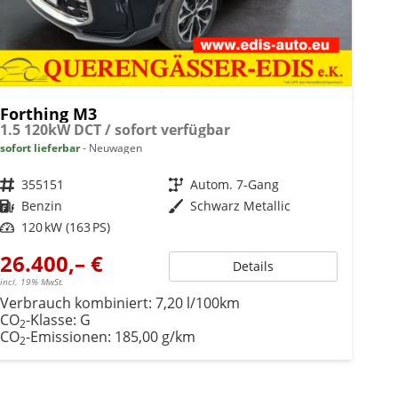
Forthing M3
1.5 120kW DCT / sofort verfügbar
sofort lieferbar
Neuwagen
Fahrzeugnr.
355151
Getriebe
Autom. 7-Gang
Kraftstoff
Benzin
Außenfarbe
Schwarz Metallic
Leistung
120 kW (163 PS)
26.400,– €
Details
incl. 19% MwSt.
Verbrauch kombiniert:
7,20 l/100km
CO
-Klasse:
G
2
CO
-Emissionen:
185,00 g/km
2