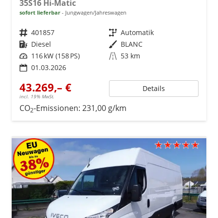
35S16 Hi-Matic
sofort lieferbar
Jungwagen/Jahreswagen
Fahrzeugnr.
401857
Getriebe
Automatik
Kraftstoff
Diesel
Außenfarbe
BLANC
Leistung
116 kW (158 PS)
Kilometerstand
53 km
01.03.2026
43.269,– €
Details
incl. 19% MwSt.
CO
-Emissionen:
231,00 g/km
2