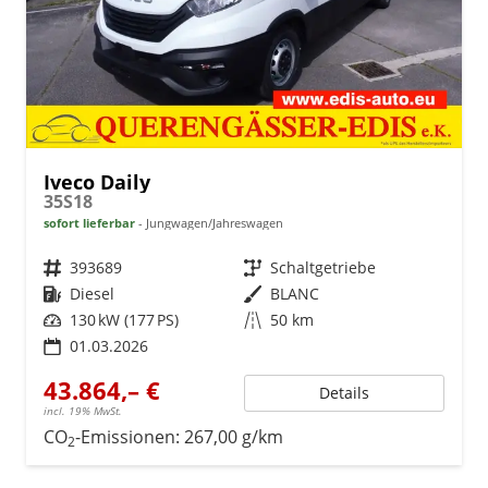
Iveco Daily
35S18
sofort lieferbar
Jungwagen/Jahreswagen
Fahrzeugnr.
393689
Getriebe
Schaltgetriebe
Kraftstoff
Diesel
Außenfarbe
BLANC
Leistung
130 kW (177 PS)
Kilometerstand
50 km
01.03.2026
43.864,– €
Details
incl. 19% MwSt.
CO
-Emissionen:
267,00 g/km
2