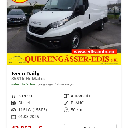
Iveco Daily
35S16 Hi-Matic
sofort lieferbar
Jungwagen/Jahreswagen
Fahrzeugnr.
393690
Getriebe
Automatik
Kraftstoff
Diesel
Außenfarbe
BLANC
Leistung
116 kW (158 PS)
Kilometerstand
50 km
01.03.2026
42.853,– €