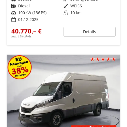
Kraftstoff
Diesel
Außenfarbe
WEISS
Leistung
100 kW (136 PS)
Kilometerstand
10 km
01.12.2025
40.770,– €
Details
incl. 19% MwSt.