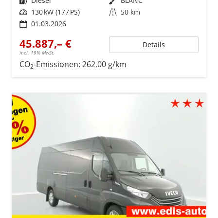
Kraftstoff
Diesel
Außenfarbe
BLANC
Leistung
130 kW (177 PS)
Kilometerstand
50 km
01.03.2026
45.887,– €
Details
incl. 19% MwSt.
CO
-Emissionen:
262,00 g/km
2