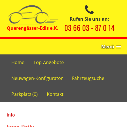
Rufen Sie uns an:
03 66 03 - 87 0 14
Menü
Home
Top-Angebote
Neuwagen-Konfigurator
Fahrzeugsuche
Parkplatz (
0
)
Kontakt
info