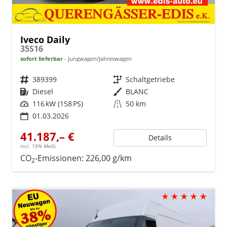
Iveco Daily
35S16
sofort lieferbar
Jungwagen/Jahreswagen
Fahrzeugnr.
389399
Getriebe
Schaltgetriebe
Kraftstoff
Diesel
Außenfarbe
BLANC
Leistung
116 kW (158 PS)
Kilometerstand
50 km
01.03.2026
41.187,– €
Details
incl. 19% MwSt.
CO
-Emissionen:
226,00 g/km
2