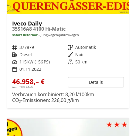
Iveco Daily
35S16A8 4100 Hi-Matic
sofort lieferbar
Jungwagen/Jahreswagen
Fahrzeugnr.
377879
Getriebe
Automatik
Kraftstoff
Diesel
Außenfarbe
Noir
Leistung
115 kW (156 PS)
Kilometerstand
50 km
01.11.2022
46.958,– €
Details
incl. 19% MwSt.
Verbrauch kombiniert:
8,20 l/100km
CO
-Emissionen:
226,00 g/km
2