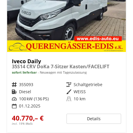
Iveco Daily
35S14 CRV DoKa 7-Sitzer Kasten/FACELIFT
sofort lieferbar
Neuwagen mit Tageszulassung
Fahrzeugnr.
355093
Getriebe
Schaltgetriebe
Kraftstoff
Diesel
Außenfarbe
WEISS
Leistung
100 kW (136 PS)
Kilometerstand
10 km
01.12.2025
40.770,– €
Details
incl. 19% MwSt.