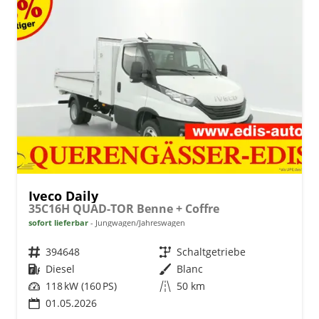
Iveco Daily
35C16H QUAD-TOR Benne + Coffre
sofort lieferbar
Jungwagen/Jahreswagen
Fahrzeugnr.
394648
Getriebe
Schaltgetriebe
Kraftstoff
Diesel
Außenfarbe
Blanc
Leistung
118 kW (160 PS)
Kilometerstand
50 km
01.05.2026