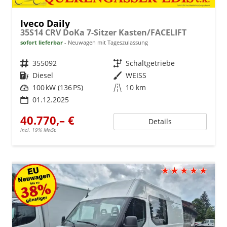
Iveco Daily
35S14 CRV DoKa 7-Sitzer Kasten/FACELIFT
sofort lieferbar
Neuwagen mit Tageszulassung
Fahrzeugnr.
355092
Getriebe
Schaltgetriebe
Kraftstoff
Diesel
Außenfarbe
WEISS
Leistung
100 kW (136 PS)
Kilometerstand
10 km
01.12.2025
40.770,– €
Details
incl. 19% MwSt.