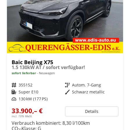
Baic Beijing X75
1.5 130kW AT / sofort verfügbar!
sofort lieferbar
Neuwagen
Fahrzeugnr.
355152
Getriebe
Autom. 7-Gang
Kraftstoff
Super E10
Außenfarbe
Schwarz metallic
Leistung
130 kW (177 PS)
33.900,– €
Details
incl. 19% MwSt.
Verbrauch kombiniert:
8,30 l/100km
CO
-Klasse:
G
2