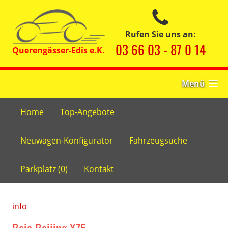
Rufen Sie uns an:
03 66 03 - 87 0 14
Menü
Home
Top-Angebote
Neuwagen-Konfigurator
Fahrzeugsuche
Parkplatz (
0
)
Kontakt
info