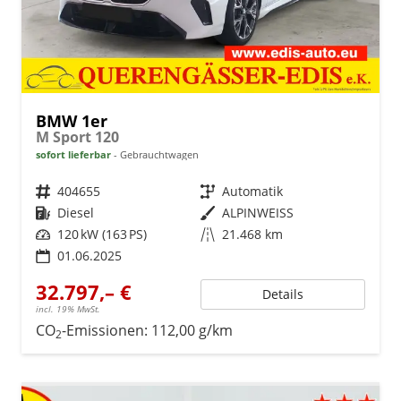
BMW 1er
M Sport 120
sofort lieferbar
Gebrauchtwagen
Fahrzeugnr.
404655
Getriebe
Automatik
Kraftstoff
Diesel
Außenfarbe
ALPINWEISS
Leistung
120 kW (163 PS)
Kilometerstand
21.468 km
01.06.2025
32.797,– €
Details
incl. 19% MwSt.
CO
-Emissionen:
112,00 g/km
2