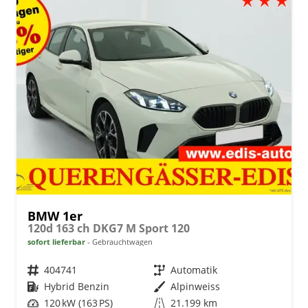
BMW 1er
120d 163 ch DKG7 M Sport 120
sofort lieferbar
Gebrauchtwagen
Fahrzeugnr.
404741
Getriebe
Automatik
Kraftstoff
Hybrid Benzin
Außenfarbe
Alpinweiss
Leistung
120 kW (163 PS)
Kilometerstand
21.199 km