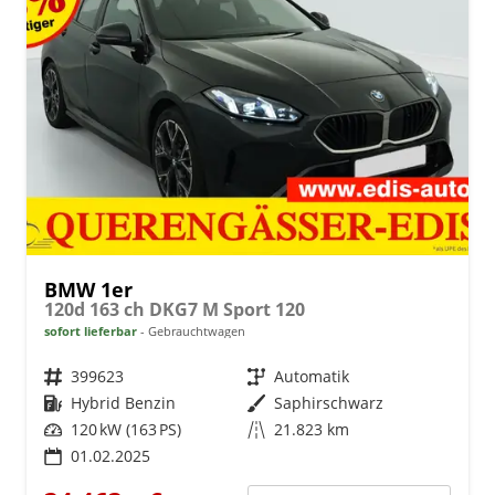
BMW 1er
120d 163 ch DKG7 M Sport 120
sofort lieferbar
Gebrauchtwagen
Fahrzeugnr.
399623
Getriebe
Automatik
Kraftstoff
Hybrid Benzin
Außenfarbe
Saphirschwarz
Leistung
120 kW (163 PS)
Kilometerstand
21.823 km
01.02.2025