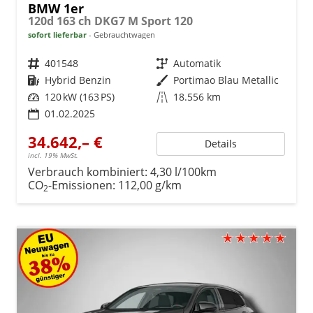
BMW 1er
120d 163 ch DKG7 M Sport 120
sofort lieferbar
Gebrauchtwagen
Fahrzeugnr.
401548
Getriebe
Automatik
Kraftstoff
Hybrid Benzin
Außenfarbe
Portimao Blau Metallic
Leistung
120 kW (163 PS)
Kilometerstand
18.556 km
01.02.2025
34.642,– €
Details
incl. 19% MwSt.
Verbrauch kombiniert:
4,30 l/100km
CO
-Emissionen:
112,00 g/km
2