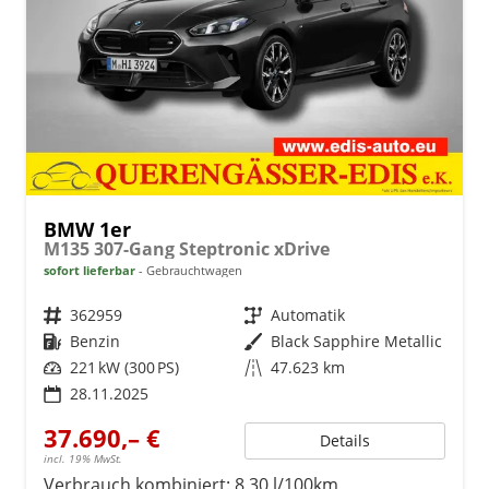
BMW 1er
M135 307-Gang Steptronic xDrive
sofort lieferbar
Gebrauchtwagen
Fahrzeugnr.
362959
Getriebe
Automatik
Kraftstoff
Benzin
Außenfarbe
Black Sapphire Metallic
Leistung
221 kW (300 PS)
Kilometerstand
47.623 km
28.11.2025
37.690,– €
Details
incl. 19% MwSt.
Verbrauch kombiniert:
8,30 l/100km