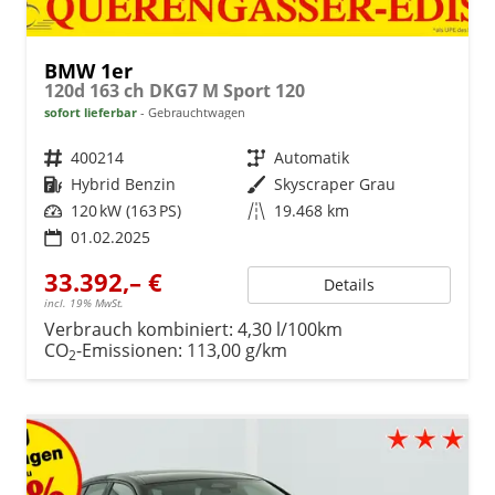
BMW 1er
120d 163 ch DKG7 M Sport 120
sofort lieferbar
Gebrauchtwagen
Fahrzeugnr.
400214
Getriebe
Automatik
Kraftstoff
Hybrid Benzin
Außenfarbe
Skyscraper Grau
Leistung
120 kW (163 PS)
Kilometerstand
19.468 km
01.02.2025
33.392,– €
Details
incl. 19% MwSt.
Verbrauch kombiniert:
4,30 l/100km
CO
-Emissionen:
113,00 g/km
2