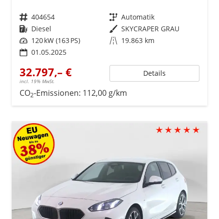
Fahrzeugnr.
404654
Getriebe
Automatik
Kraftstoff
Diesel
Außenfarbe
SKYCRAPER GRAU
Leistung
120 kW (163 PS)
Kilometerstand
19.863 km
01.05.2025
32.797,– €
Details
incl. 19% MwSt.
CO
-Emissionen:
112,00 g/km
2