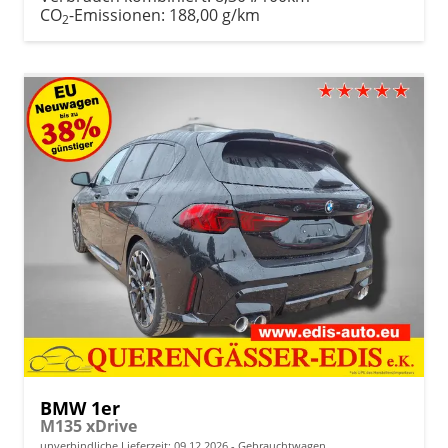
CO
-Emissionen:
188,00 g/km
2
BMW 1er
M135 xDrive
unverbindliche Lieferzeit:
09.12.2026
Gebrauchtwagen