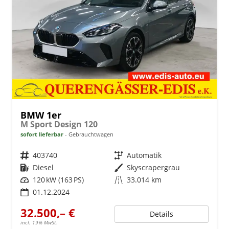
BMW 1er
M Sport Design 120
sofort lieferbar
Gebrauchtwagen
Fahrzeugnr.
403740
Getriebe
Automatik
Kraftstoff
Diesel
Außenfarbe
Skyscrapergrau
Leistung
120 kW (163 PS)
Kilometerstand
33.014 km
01.12.2024
32.500,– €
Details
incl. 19% MwSt.