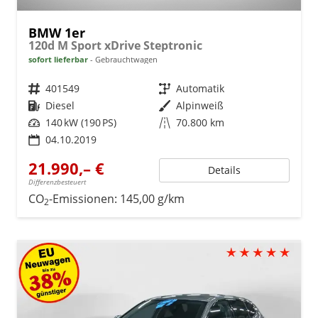
BMW 1er
120d M Sport xDrive Steptronic
sofort lieferbar
Gebrauchtwagen
Fahrzeugnr.
401549
Getriebe
Automatik
Kraftstoff
Diesel
Außenfarbe
Alpinweiß
Leistung
140 kW (190 PS)
Kilometerstand
70.800 km
04.10.2019
21.990,– €
Details
Differenzbesteuert
CO
-Emissionen:
145,00 g/km
2