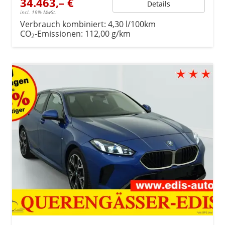
34.463,– €
Details
incl. 19% MwSt.
Verbrauch kombiniert:
4,30 l/100km
CO
-Emissionen:
112,00 g/km
2