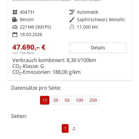
Fahrzeugnr.
404731
Getriebe
Automatik
Kraftstoff
Benzin
Außenfarbe
Saphirschwarz Metallic
Leistung
221 kW (300 PS)
Kilometerstand
11.000 km
18.03.2026
47.690,– €
Details
incl. 19% MwSt.
Verbrauch kombiniert:
8,30 l/100km
CO
-Klasse:
G
2
CO
-Emissionen:
188,00 g/km
2
Datensätze pro Seite:
10
20
50
100
250
Seiten:
1
2