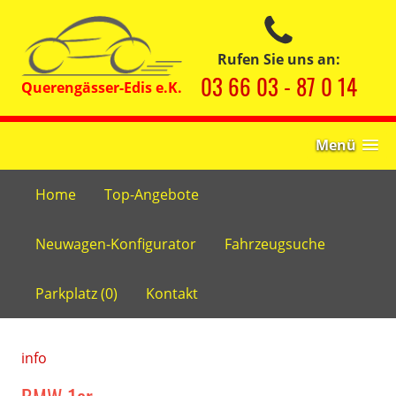
Rufen Sie uns an:
03 66 03 - 87 0 14
Menü
Home
Top-Angebote
Neuwagen-Konfigurator
Fahrzeugsuche
Parkplatz (
0
)
Kontakt
info