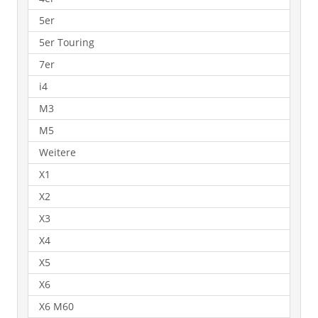
5er
5er Touring
7er
i4
M3
M5
Weitere
X1
X2
X3
X4
X5
X6
X6 M60