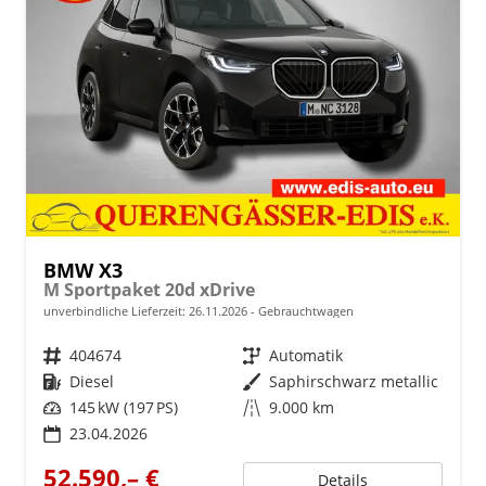
BMW X3
M Sportpaket 20d xDrive
unverbindliche Lieferzeit:
26.11.2026
Gebrauchtwagen
Fahrzeugnr.
404674
Getriebe
Automatik
Kraftstoff
Diesel
Außenfarbe
Saphirschwarz metallic
Leistung
145 kW (197 PS)
Kilometerstand
9.000 km
23.04.2026
52.590,– €
Details