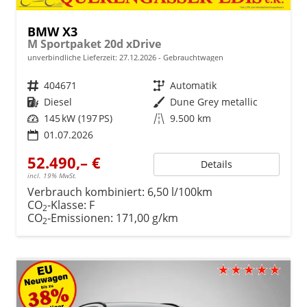
BMW X3
M Sportpaket 20d xDrive
unverbindliche Lieferzeit:
27.12.2026
Gebrauchtwagen
Fahrzeugnr.
404671
Getriebe
Automatik
Kraftstoff
Diesel
Außenfarbe
Dune Grey metallic
Leistung
145 kW (197 PS)
Kilometerstand
9.500 km
01.07.2026
52.490,– €
Details
incl. 19% MwSt.
Verbrauch kombiniert:
6,50 l/100km
CO
-Klasse:
F
2
CO
-Emissionen:
171,00 g/km
2