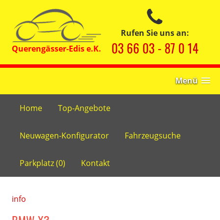
Rufen Sie uns an:
03 66 03 - 87 0 14
Menü
Home
Top-Angebote
Neuwagen-Konfigurator
Fahrzeugsuche
Parkplatz (
0
)
Kontakt
info