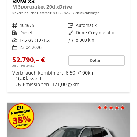
BMW X3
M Sportpaket 20d xDrive
unverbindliche Lieferzeit:
03.12.2026
Gebrauchtwagen
Fahrzeugnr.
404675
Getriebe
Automatik
Kraftstoff
Diesel
Außenfarbe
Dune Grey metallic
Leistung
145 kW (197 PS)
Kilometerstand
8.000 km
23.04.2026
52.790,– €
Details
incl. 19% MwSt.
Verbrauch kombiniert:
6,50 l/100km
CO
-Klasse:
F
2
CO
-Emissionen:
171,00 g/km
2