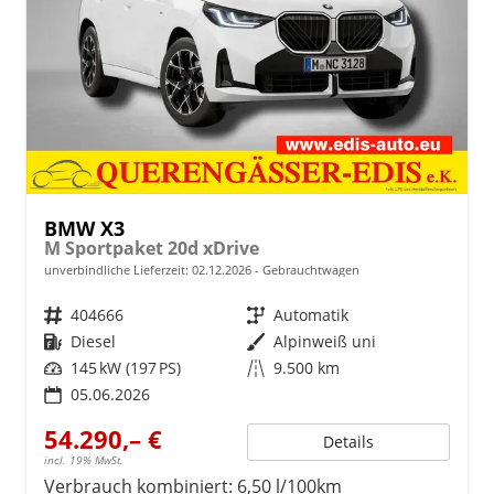
BMW X3
M Sportpaket 20d xDrive
unverbindliche Lieferzeit:
02.12.2026
Gebrauchtwagen
Fahrzeugnr.
404666
Getriebe
Automatik
Kraftstoff
Diesel
Außenfarbe
Alpinweiß uni
Leistung
145 kW (197 PS)
Kilometerstand
9.500 km
05.06.2026
54.290,– €
Details
incl. 19% MwSt.
Verbrauch kombiniert:
6,50 l/100km