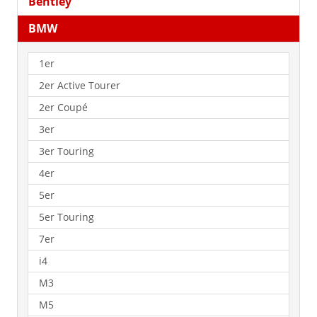
Bentley
BMW
1er
2er Active Tourer
2er Coupé
3er
3er Touring
4er
5er
5er Touring
7er
i4
M3
M5