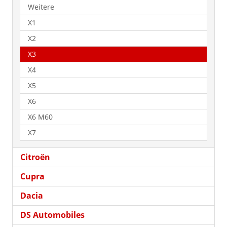
Weitere
X1
X2
X3
X4
X5
X6
X6 M60
X7
Citroën
Cupra
Dacia
DS Automobiles