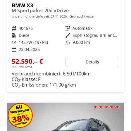
BMW X3
M Sportpaket 20d xDrive
unverbindliche Lieferzeit:
21.11.2026
Gebrauchtwagen
Fahrzeugnr.
404676
Getriebe
Automatik
Kraftstoff
Diesel
Außenfarbe
Sophistograu Brillanteffekt metallic
Leistung
145 kW (197 PS)
Kilometerstand
9.000 km
23.04.2026
52.590,– €
Details
incl. 19% MwSt.
Verbrauch kombiniert:
6,50 l/100km
CO
-Klasse:
F
2
CO
-Emissionen:
171,00 g/km
2