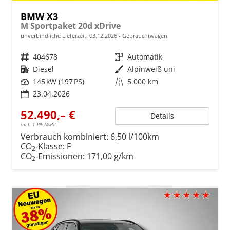
BMW X3
M Sportpaket 20d xDrive
unverbindliche Lieferzeit:
03.12.2026
Gebrauchtwagen
Fahrzeugnr.
404678
Getriebe
Automatik
Kraftstoff
Diesel
Außenfarbe
Alpinweiß uni
Leistung
145 kW (197 PS)
Kilometerstand
5.000 km
23.04.2026
52.490,– €
Details
incl. 19% MwSt.
Verbrauch kombiniert:
6,50 l/100km
CO
-Klasse:
F
2
CO
-Emissionen:
171,00 g/km
2