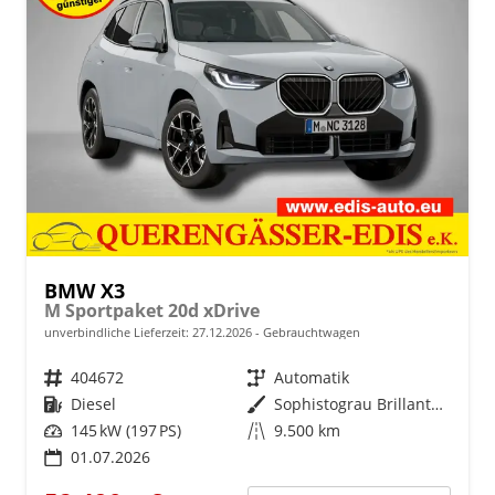
BMW X3
M Sportpaket 20d xDrive
unverbindliche Lieferzeit:
27.12.2026
Gebrauchtwagen
Fahrzeugnr.
404672
Getriebe
Automatik
Kraftstoff
Diesel
Außenfarbe
Sophistograu Brillanteffekt metallic
Leistung
145 kW (197 PS)
Kilometerstand
9.500 km
01.07.2026