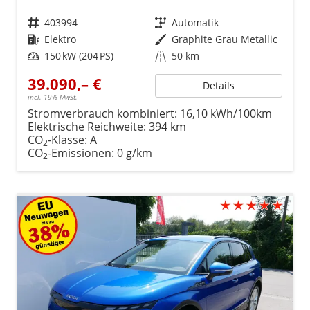
Fahrzeugnr.
403994
Getriebe
Automatik
Kraftstoff
Elektro
Außenfarbe
Graphite Grau Metallic
Leistung
150 kW (204 PS)
Kilometerstand
50 km
39.090,– €
Details
incl. 19% MwSt.
Stromverbrauch kombiniert:
16,10 kWh/100km
Elektrische Reichweite:
394 km
CO
-Klasse:
A
2
CO
-Emissionen:
0 g/km
2