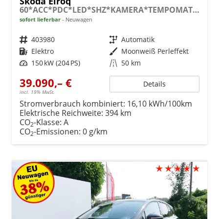
Skoda Elroq
60*ACC*PDC*LED*SHZ*KAMERA*TEMPOMAT*KLIMA*SMARTLINK*EL-HECKKLAPPE*19-ZOLL
sofort lieferbar
Neuwagen
Fahrzeugnr.
403980
Getriebe
Automatik
Kraftstoff
Elektro
Außenfarbe
Moonweiß Perleffekt
Leistung
150 kW (204 PS)
Kilometerstand
50 km
39.090,– €
Details
incl. 19% MwSt.
Stromverbrauch kombiniert:
16,10 kWh/100km
Elektrische Reichweite:
394 km
CO
-Klasse:
A
2
CO
-Emissionen:
0 g/km
2