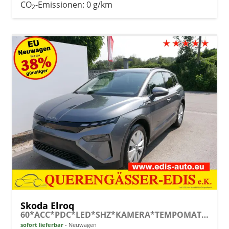
CO
-Emissionen:
0 g/km
2
Skoda Elroq
60*ACC*PDC*LED*SHZ*KAMERA*TEMPOMAT*KLIMA*SMARTLINK*EL-HECKKLAPPE*19-ZOLL
sofort lieferbar
Neuwagen