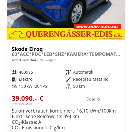
Skoda Elroq
60*ACC*PDC*LED*SHZ*KAMERA*TEMPOMAT*KLIMA*SMARTLINK*EL-HECKKLAPPE*19-ZOLL
sofort lieferbar
Neuwagen
Fahrzeugnr.
403995
Getriebe
Automatik
Kraftstoff
Elektro
Außenfarbe
Raceblau Metallic
Leistung
150 kW (204 PS)
Kilometerstand
50 km
39.090,– €
Details
incl. 19% MwSt.
Stromverbrauch kombiniert:
16,10 kWh/100km
Elektrische Reichweite:
394 km
CO
-Klasse:
A
2
CO
-Emissionen:
0 g/km
2