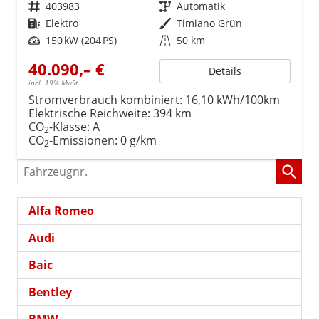
Fahrzeugnr.
403983
Getriebe
Automatik
Kraftstoff
Elektro
Außenfarbe
Timiano Grün
Leistung
150 kW (204 PS)
Kilometerstand
50 km
40.090,– €
Details
incl. 19% MwSt.
Stromverbrauch kombiniert:
16,10 kWh/100km
Elektrische Reichweite:
394 km
CO
-Klasse:
A
2
CO
-Emissionen:
0 g/km
2
Fahrzeugnr.
Alfa Romeo
Audi
Baic
Bentley
BMW