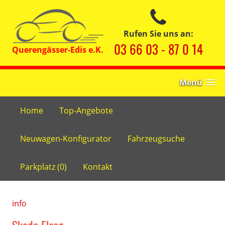
Rufen Sie uns an:
03 66 03 - 87 0 14
Menü
Home
Top-Angebote
Neuwagen-Konfigurator
Fahrzeugsuche
Parkplatz (
0
)
Kontakt
info