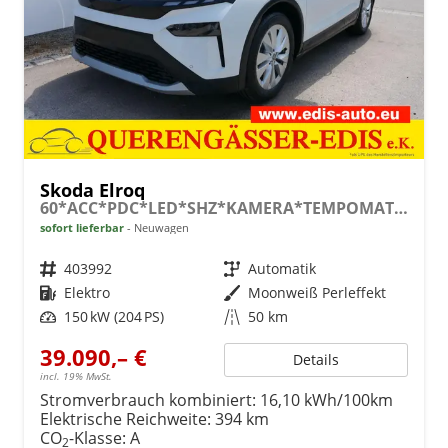
Skoda Elroq
60*ACC*PDC*LED*SHZ*KAMERA*TEMPOMAT*KLIMA*SMARTLINK*EL-HECKKLAPPE*19-ZOLL
sofort lieferbar
Neuwagen
Fahrzeugnr.
403992
Getriebe
Automatik
Kraftstoff
Elektro
Außenfarbe
Moonweiß Perleffekt
Leistung
150 kW (204 PS)
Kilometerstand
50 km
39.090,– €
Details
incl. 19% MwSt.
Stromverbrauch kombiniert:
16,10 kWh/100km
Elektrische Reichweite:
394 km
CO
-Klasse:
A
2