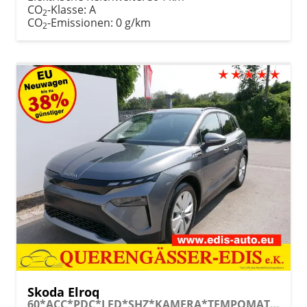
CO
-Klasse:
A
2
CO
-Emissionen:
0 g/km
2
Skoda Elroq
60*ACC*PDC*LED*SHZ*KAMERA*TEMPOMAT*KLIMA*SMARTLINK*EL-HECKKLAPPE*19-ZOLL