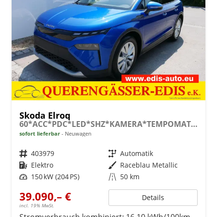
Skoda Elroq
60*ACC*PDC*LED*SHZ*KAMERA*TEMPOMAT*KLIMA*SMARTLINK*EL-HECKKLAPPE*19-ZOLL
sofort lieferbar
Neuwagen
Fahrzeugnr.
403979
Getriebe
Automatik
Kraftstoff
Elektro
Außenfarbe
Raceblau Metallic
Leistung
150 kW (204 PS)
Kilometerstand
50 km
39.090,– €
Details
incl. 19% MwSt.
Stromverbrauch kombiniert:
16,10 kWh/100km