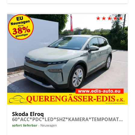
Skoda Elroq
60*ACC*PDC*LED*SHZ*KAMERA*TEMPOMAT*KLIMA*SMARTLINK*EL-HECKKLAPPE*19-ZOLL
sofort lieferbar
Neuwagen