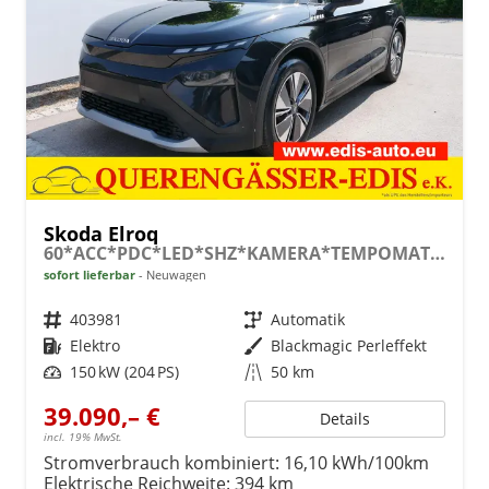
Skoda Elroq
60*ACC*PDC*LED*SHZ*KAMERA*TEMPOMAT*KLIMA*SMARTLINK*EL-HECKKLAPPE*19-ZOLL
sofort lieferbar
Neuwagen
Fahrzeugnr.
403981
Getriebe
Automatik
Kraftstoff
Elektro
Außenfarbe
Blackmagic Perleffekt
Leistung
150 kW (204 PS)
Kilometerstand
50 km
39.090,– €
Details
incl. 19% MwSt.
Stromverbrauch kombiniert:
16,10 kWh/100km
Elektrische Reichweite:
394 km