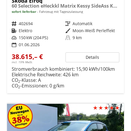
Skoda Elroq
60 Selection eHeckkl Matrix Kessy SideAss Kamera 19Z
sofort lieferbar
Fahrzeug mit Tageszulassung
Fahrzeugnr.
402694
Getriebe
Automatik
Kraftstoff
Elektro
Außenfarbe
Moon-Weiß Perleffekt
Leistung
150 kW (204 PS)
Kilometerstand
9 km
01.06.2026
38.615,– €
Details
incl. 19% MwSt.
Stromverbrauch kombiniert:
15,90 kWh/100km
Elektrische Reichweite:
426 km
CO
-Klasse:
A
2
CO
-Emissionen:
0 g/km
2