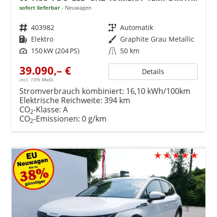
sofort lieferbar
Neuwagen
Fahrzeugnr.
403982
Getriebe
Automatik
Kraftstoff
Elektro
Außenfarbe
Graphite Grau Metallic
Leistung
150 kW (204 PS)
Kilometerstand
50 km
39.090,– €
Details
incl. 19% MwSt.
Stromverbrauch kombiniert:
16,10 kWh/100km
Elektrische Reichweite:
394 km
CO
-Klasse:
A
2
CO
-Emissionen:
0 g/km
2