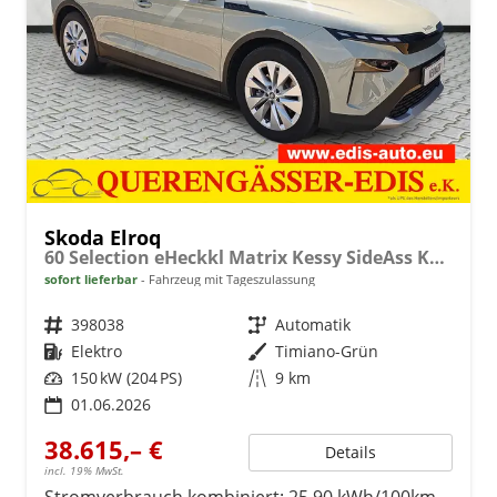
Skoda Elroq
60 Selection eHeckkl Matrix Kessy SideAss Kamera 19Z
sofort lieferbar
Fahrzeug mit Tageszulassung
Fahrzeugnr.
398038
Getriebe
Automatik
Kraftstoff
Elektro
Außenfarbe
Timiano-Grün
Leistung
150 kW (204 PS)
Kilometerstand
9 km
01.06.2026
38.615,– €
Details
incl. 19% MwSt.
Stromverbrauch kombiniert:
25,90 kWh/100km