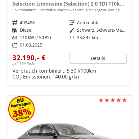
Selection Limousine (Selection) 2.0 TDI 110kW (150 PS) 7-Gang DSG
unverbindliche Lieferzeit:
6 Wochen
Fahrzeug mit Tageszulassung
Fahrzeugnr.
403488
Getriebe
Automatik
Kraftstoff
Diesel
Außenfarbe
Schwarz, Schwarz-Magic Perleffekt (1Z)
Leistung
110 kW (150 PS)
Kilometerstand
23.897 km
01.03.2025
32.190,– €
Details
incl. 19% MwSt.
Verbrauch kombiniert:
5,30 l/100km
CO
-Emissionen:
140,00 g/km
2