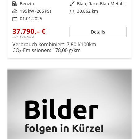
Kraftstoff
Benzin
Außenfarbe
Blau, Race-Blau Metallic (8X)
Leistung
195 kW (265 PS)
Kilometerstand
30.862 km
01.01.2025
37.790,– €
Details
incl. 19% MwSt.
Verbrauch kombiniert:
7,80 l/100km
CO
-Emissionen:
178,00 g/km
2