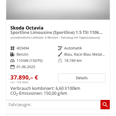
Skoda Octavia
Sportline Limousine (Sportline) 1.5 TSI 110kW (150 PS) 7-Gang DSG
unverbindliche Lieferzeit:
6 Wochen
Fahrzeug mit Tageszulassung
Fahrzeugnr.
403494
Getriebe
Automatik
Kraftstoff
Benzin
Außenfarbe
Blau, Race-Blau Metallic (8X)
Leistung
110 kW (150 PS)
Kilometerstand
18.749 km
01.06.2025
37.890,– €
Details
incl. 19% MwSt.
Verbrauch kombiniert:
6,60 l/100km
CO
-Emissionen:
150,00 g/km
2
Fahrzeugnr.