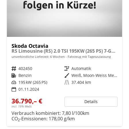
Skoda Octavia
RS Limousine (RS) 2.0 TSI 195KW (265 PS) 7-Gang DSG
unverbindliche Lieferzeit:
6 Wochen
Fahrzeug mit Tageszulassung
Fahrzeugnr.
402450
Getriebe
Automatik
Kraftstoff
Benzin
Außenfarbe
Weiß, Moon-Weiss Metallic (2Y)
Leistung
195 kW (265 PS)
Kilometerstand
37.404 km
01.11.2024
36.790,– €
Details
incl. 19% MwSt.
Verbrauch kombiniert:
7,80 l/100km
CO
-Emissionen:
178,00 g/km
2