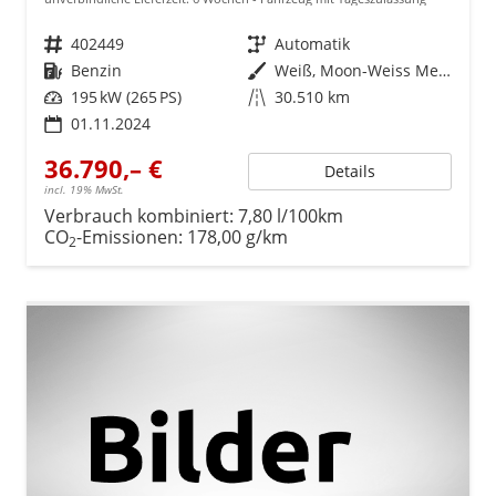
Fahrzeugnr.
402449
Getriebe
Automatik
Kraftstoff
Benzin
Außenfarbe
Weiß, Moon-Weiss Metallic (2Y)
Leistung
195 kW (265 PS)
Kilometerstand
30.510 km
01.11.2024
36.790,– €
Details
incl. 19% MwSt.
Verbrauch kombiniert:
7,80 l/100km
CO
-Emissionen:
178,00 g/km
2