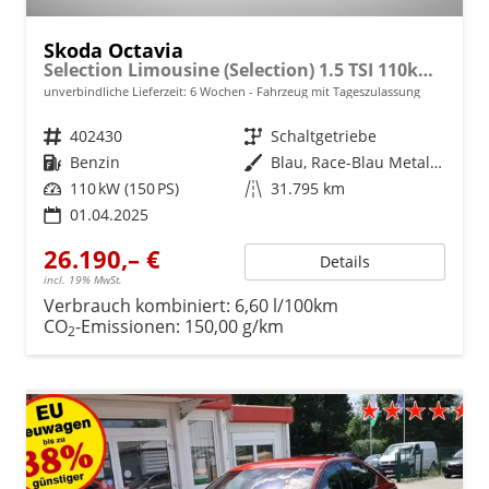
Skoda Octavia
Selection Limousine (Selection) 1.5 TSI 110kW (150 PS) 6-Gang Schaltgetriebe
unverbindliche Lieferzeit:
6 Wochen
Fahrzeug mit Tageszulassung
Fahrzeugnr.
402430
Getriebe
Schaltgetriebe
Kraftstoff
Benzin
Außenfarbe
Blau, Race-Blau Metallic (8X)
Leistung
110 kW (150 PS)
Kilometerstand
31.795 km
01.04.2025
26.190,– €
Details
incl. 19% MwSt.
Verbrauch kombiniert:
6,60 l/100km
CO
-Emissionen:
150,00 g/km
2