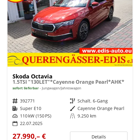
Skoda Octavia
1.5TSI "130LET"*Cayenne Orange Pearl*AHK*
sofort lieferbar
Jungwagen/Jahreswagen
Fahrzeugnr.
392771
Getriebe
Schalt. 6-Gang
Kraftstoff
Super E10
Außenfarbe
Cayenne Orange Pearl
Leistung
110 kW (150 PS)
Kilometerstand
9.250 km
22.07.2025
27.990,– €
Details