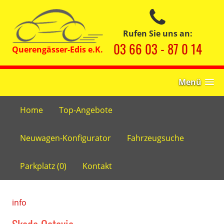
Rufen Sie uns an:
03 66 03 - 87 0 14
Menü
Home
Top-Angebote
Neuwagen-Konfigurator
Fahrzeugsuche
Parkplatz (
0
)
Kontakt
info