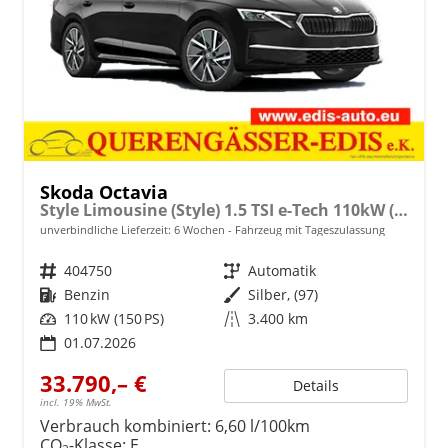
Skoda Octavia
Style Limousine (Style) 1.5 TSI e-Tech 110kW (150 PS) 7-Gang DSG
unverbindliche Lieferzeit:
6 Wochen
Fahrzeug mit Tageszulassung
Fahrzeugnr.
404750
Getriebe
Automatik
Kraftstoff
Benzin
Außenfarbe
Silber, (97)
Leistung
110 kW (150 PS)
Kilometerstand
3.400 km
01.07.2026
33.790,– €
Details
incl. 19% MwSt.
Verbrauch kombiniert:
6,60 l/100km
CO
-Klasse:
E