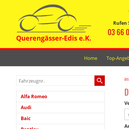
Rufen 
03 66 0
Home
Top-Ange
Fahrzeugnr.
in
D
Alfa Romeo
Ve
Audi
Baic
A