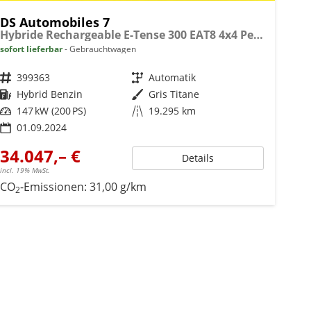
DS Automobiles 7
Hybride Rechargeable E-Tense 300 EAT8 4x4 Performance Line + DS7 (Crossback)
sofort lieferbar
Gebrauchtwagen
Fahrzeugnr.
399363
Getriebe
Automatik
Kraftstoff
Hybrid Benzin
Außenfarbe
Gris Titane
Leistung
147 kW (200 PS)
Kilometerstand
19.295 km
01.09.2024
34.047,– €
Details
incl. 19% MwSt.
CO
-Emissionen:
31,00 g/km
2