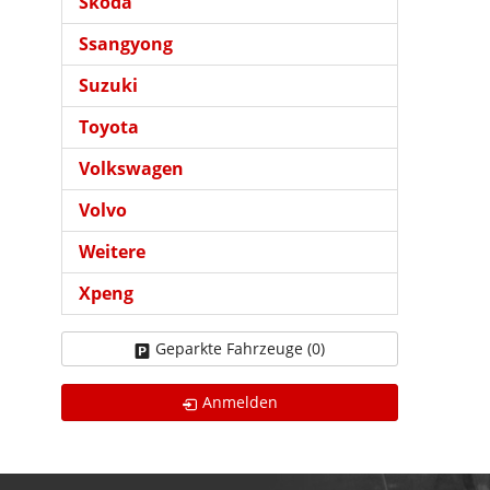
Skoda
Ssangyong
Suzuki
Toyota
Volkswagen
Volvo
Weitere
Xpeng
Geparkte Fahrzeuge (
0
)
Anmelden