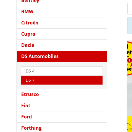
Bentley
BMW
Citroën
Cupra
Dacia
DS Automobiles
DS 4
DS 7
Etrusco
Fiat
Ford
Forthing