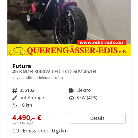
Futura
45 KM/H 3000W-LED-LCD-60V-45AH
unverbindliche Lieferzeit: sofort
Fahrzeugnr.
355132
Kraftstoff
Elektro
Außenfarbe
auf Anfrage
Leistung
3 kW (4 PS)
Kilometerstand
10 km
4.490,– €
Details
incl. 19% MwSt.
CO
-Emissionen:
0 g/km
2