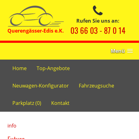
Rufen Sie uns an:
03 66 03 - 87 0 14
Menü
Home
Top-Angebote
Neuwagen-Konfigurator
Fahrzeugsuche
Parkplatz (
0
)
Kontakt
info