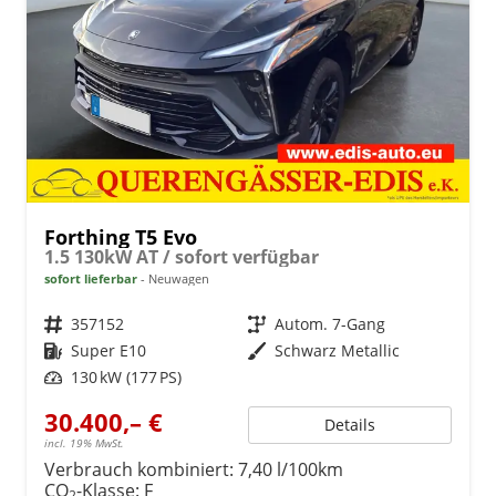
Forthing T5 Evo
1.5 130kW AT / sofort verfügbar
sofort lieferbar
Neuwagen
Fahrzeugnr.
357152
Getriebe
Autom. 7-Gang
Kraftstoff
Super E10
Außenfarbe
Schwarz Metallic
Leistung
130 kW (177 PS)
30.400,– €
Details
incl. 19% MwSt.
Verbrauch kombiniert:
7,40 l/100km
CO
-Klasse:
F
2