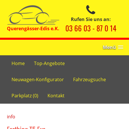
Rufen Sie uns an:
03 66 03 - 87 0 14
Menü
Home
Top-Angebote
Neuwagen-Konfigurator
Fahrzeugsuche
Parkplatz (
0
)
Kontakt
info