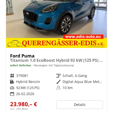
Ford Puma
Titanium 1.0 EcoBoost Hybrid 92 kW (125 PS) Lenkradheizung, Sitzheizung, DAB, Navigationssystem, Radio, Apple CarPlay, Android Auto, Einparkhilfe hinten, Rückfahrkamera, Verkehrsschild-Erkennungssystem, 17"-LM-Felgen, uvm.
sofort lieferbar
Neuwagen mit Tageszulassung
Fahrzeugnr.
379081
Getriebe
Schalt. 6-Gang
Kraftstoff
Hybrid Benzin
Außenfarbe
Digital Aqua Blue Metallic
Leistung
92 kW (125 PS)
Kilometerstand
10 km
26.02.2026
23.980,– €
Details
incl. 19% MwSt.