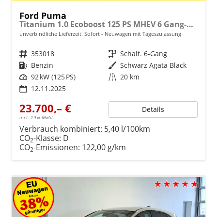
Ford Puma
Titanium 1.0 Ecoboost 125 PS MHEV 6 Gang-Navi-Rückfahrkamera-17" Alu-Winterpaket-Sofort
unverbindliche Lieferzeit: Sofort
Neuwagen mit Tageszulassung
Fahrzeugnr.
353018
Getriebe
Schalt. 6-Gang
Kraftstoff
Benzin
Außenfarbe
Schwarz Agata Black
Leistung
92 kW (125 PS)
Kilometerstand
20 km
12.11.2025
23.700,– €
Details
incl. 19% MwSt.
Verbrauch kombiniert:
5,40 l/100km
CO
-Klasse:
D
2
CO
-Emissionen:
122,00 g/km
2