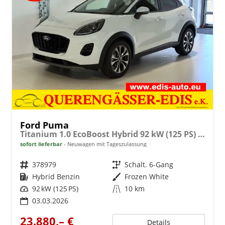
Ford Puma
Titanium 1.0 EcoBoost Hybrid 92 kW (125 PS) Lenkradheizung, Sitzheizung, DAB, Navigationssystem, Radio, Apple CarPlay, Android Auto, Einparkhilfe hinten, Rückfahrkamera, Verkehrsschild-Erkennungssystem, 17"-LM-Felgen, uvm.
sofort lieferbar
Neuwagen mit Tageszulassung
Fahrzeugnr.
378979
Getriebe
Schalt. 6-Gang
Kraftstoff
Hybrid Benzin
Außenfarbe
Frozen White
Leistung
92 kW (125 PS)
Kilometerstand
10 km
03.03.2026
23.880,– €
Details