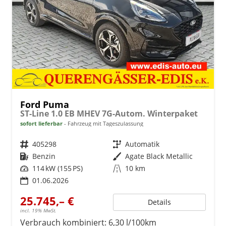
Ford Puma
ST-Line 1.0 EB MHEV 7G-Autom. Winterpaket
sofort lieferbar
Fahrzeug mit Tageszulassung
Fahrzeugnr.
405298
Getriebe
Automatik
Kraftstoff
Benzin
Außenfarbe
Agate Black Metallic
Leistung
114 kW (155 PS)
Kilometerstand
10 km
01.06.2026
25.745,– €
Details
incl. 19% MwSt.
Verbrauch kombiniert:
6,30 l/100km