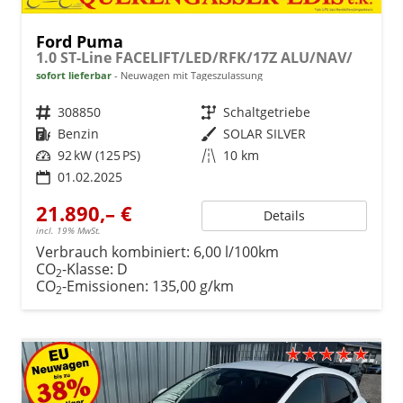
Ford Puma
1.0 ST-Line FACELIFT/LED/RFK/17Z ALU/NAV/
sofort lieferbar
Neuwagen mit Tageszulassung
Fahrzeugnr.
308850
Getriebe
Schaltgetriebe
Kraftstoff
Benzin
Außenfarbe
SOLAR SILVER
Leistung
92 kW (125 PS)
Kilometerstand
10 km
01.02.2025
21.890,– €
Details
incl. 19% MwSt.
Verbrauch kombiniert:
6,00 l/100km
CO
-Klasse:
D
2
CO
-Emissionen:
135,00 g/km
2