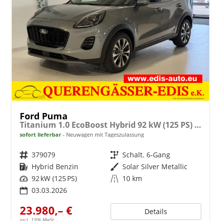
Ford Puma
Titanium 1.0 EcoBoost Hybrid 92 kW (125 PS) Lenkradheizung, Sitzheizung, DAB, Navigationssystem, Radio, Apple CarPlay, Android Auto, Einparkhilfe hinten, Rückfahrkamera, Verkehrsschild-Erkennungssystem, 17"-LM-Felgen, uvm.
sofort lieferbar
Neuwagen mit Tageszulassung
Fahrzeugnr.
379079
Getriebe
Schalt. 6-Gang
Kraftstoff
Hybrid Benzin
Außenfarbe
Solar Silver Metallic
Leistung
92 kW (125 PS)
Kilometerstand
10 km
03.03.2026
23.980,– €
Details
incl. 19% MwSt.