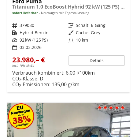
Ford Puma
Titanium 1.0 EcoBoost Hybrid 92 kW (125 PS) Lenkradheizung, Sitzheizung, DAB, Navigationssystem, Radio, Apple CarPlay, Android Auto, Einparkhilfe hinten, Rückfahrkamera, Verkehrsschild-Erkennungssystem, 17"-LM-Felgen, uvm.
sofort lieferbar
Neuwagen mit Tageszulassung
Fahrzeugnr.
379080
Getriebe
Schalt. 6-Gang
Kraftstoff
Hybrid Benzin
Außenfarbe
Cactus Grey
Leistung
92 kW (125 PS)
Kilometerstand
10 km
03.03.2026
23.980,– €
Details
incl. 19% MwSt.
Verbrauch kombiniert:
6,00 l/100km
CO
-Klasse:
D
2
CO
-Emissionen:
135,00 g/km
2