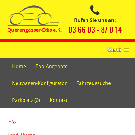
Rufen Sie uns an:
03 66 03 - 87 0 14
Menü
Home
Top-Angebote
Neuwagen-Konfigurator
Fahrzeugsuche
Parkplatz (
0
)
Kontakt
info