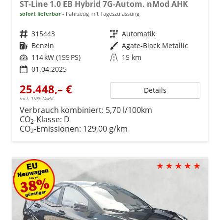
ST-Line 1.0 EB Hybrid 7G-Autom. nMod AHK
sofort lieferbar
Fahrzeug mit Tageszulassung
Fahrzeugnr.
315443
Getriebe
Automatik
Kraftstoff
Benzin
Außenfarbe
Agate-Black Metallic
Leistung
114 kW (155 PS)
Kilometerstand
15 km
01.04.2025
25.448,– €
Details
incl. 19% MwSt.
Verbrauch kombiniert:
5,70 l/100km
CO
-Klasse:
D
2
CO
-Emissionen:
129,00 g/km
2