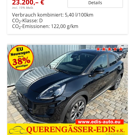
23.200,– €
Details
incl. 19% MwSt.
Verbrauch kombiniert:
5,40 l/100km
CO
-Klasse:
D
2
CO
-Emissionen:
122,00 g/km
2