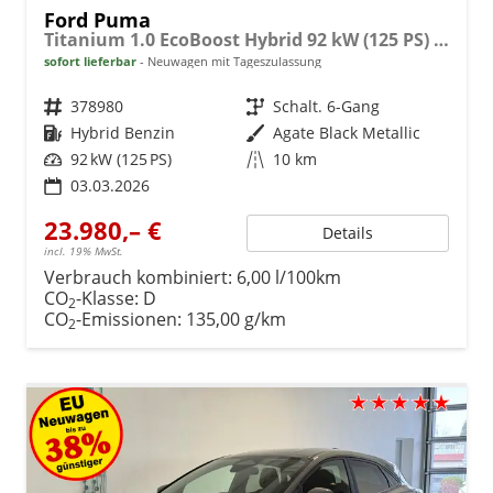
Ford Puma
Titanium 1.0 EcoBoost Hybrid 92 kW (125 PS) Lenkradheizung, Sitzheizung, DAB, Navigationssystem, Radio, Apple CarPlay, Android Auto, Einparkhilfe hinten, Rückfahrkamera, Verkehrsschild-Erkennungssystem, 17"-LM-Felgen, uvm.
sofort lieferbar
Neuwagen mit Tageszulassung
Fahrzeugnr.
378980
Getriebe
Schalt. 6-Gang
Kraftstoff
Hybrid Benzin
Außenfarbe
Agate Black Metallic
Leistung
92 kW (125 PS)
Kilometerstand
10 km
03.03.2026
23.980,– €
Details
incl. 19% MwSt.
Verbrauch kombiniert:
6,00 l/100km
CO
-Klasse:
D
2
CO
-Emissionen:
135,00 g/km
2