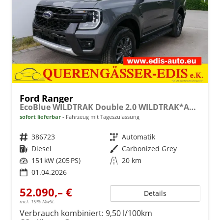
Ford Ranger
EcoBlue WILDTRAK Double 2.0 WILDTRAK*AHK*NAVI*LED*PDC*KAMERA*TEMPOMAT*SHZ*KLIMA
sofort lieferbar
Fahrzeug mit Tageszulassung
Fahrzeugnr.
386723
Getriebe
Automatik
Kraftstoff
Diesel
Außenfarbe
Carbonized Grey
Leistung
151 kW (205 PS)
Kilometerstand
20 km
01.04.2026
52.090,– €
Details
incl. 19% MwSt.
Verbrauch kombiniert:
9,50 l/100km