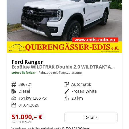
Ford Ranger
EcoBlue WILDTRAK Double 2.0 WILDTRAK*AHK*NAVI*LED*PDC*KAMERA*TEMPOMAT*SHZ*KLIMA
sofort lieferbar
Fahrzeug mit Tageszulassung
Fahrzeugnr.
386721
Getriebe
Automatik
Kraftstoff
Diesel
Außenfarbe
Frozen White
Leistung
151 kW (205 PS)
Kilometerstand
20 km
01.04.2026
51.090,– €
Details
incl. 19% MwSt.
Verbrauch kombiniert:
9,50 l/100km