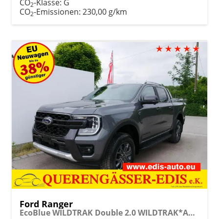
CO
-Klasse:
G
2
CO
-Emissionen:
230,00 g/km
2
Ford Ranger
EcoBlue WILDTRAK Double 2.0 WILDTRAK*AHK*NAVI*LED*PDC*KAMERA*TEMPOMAT*SHZ*KLIMA