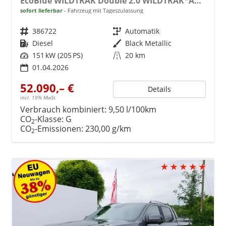
EcoBlue WILDTRAK Double 2.0 WILDTRAK*AHK*NAVI*LED*PDC*KAMERA*TEMPOMAT*SHZ*KLIMA
sofort lieferbar
Fahrzeug mit Tageszulassung
Fahrzeugnr.
386722
Getriebe
Automatik
Kraftstoff
Diesel
Außenfarbe
Black Metallic
Leistung
151 kW (205 PS)
Kilometerstand
20 km
01.04.2026
52.090,– €
Details
incl. 19% MwSt.
Verbrauch kombiniert:
9,50 l/100km
CO
-Klasse:
G
2
CO
-Emissionen:
230,00 g/km
2