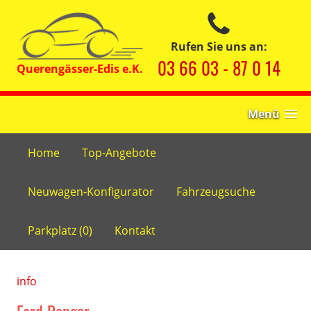
Rufen Sie uns an:
03 66 03 - 87 0 14
Menü
Home
Top-Angebote
Neuwagen-Konfigurator
Fahrzeugsuche
Parkplatz (
0
)
Kontakt
info