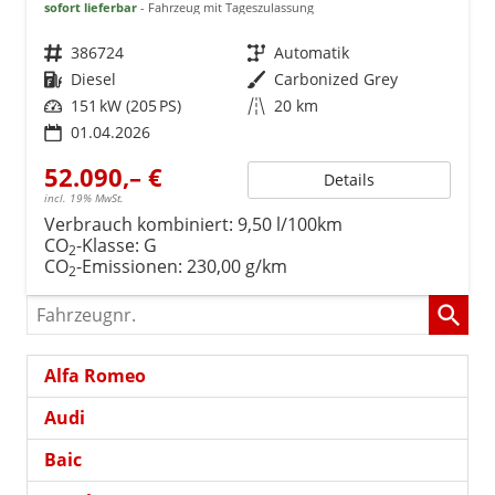
sofort lieferbar
Fahrzeug mit Tageszulassung
Fahrzeugnr.
386724
Getriebe
Automatik
Kraftstoff
Diesel
Außenfarbe
Carbonized Grey
Leistung
151 kW (205 PS)
Kilometerstand
20 km
01.04.2026
52.090,– €
Details
incl. 19% MwSt.
Verbrauch kombiniert:
9,50 l/100km
CO
-Klasse:
G
2
CO
-Emissionen:
230,00 g/km
2
Fahrzeugnr.
Alfa Romeo
Audi
Baic