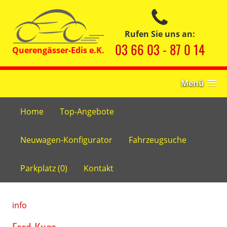
Rufen Sie uns an:
03 66 03 - 87 0 14
Menü
Home
Top-Angebote
Neuwagen-Konfigurator
Fahrzeugsuche
Parkplatz (
0
)
Kontakt
info