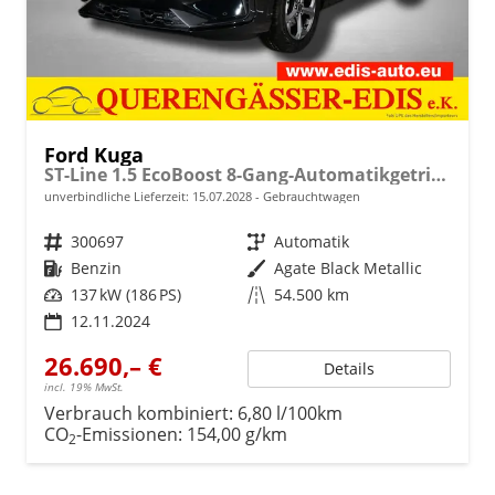
Ford Kuga
ST-Line 1.5 EcoBoost 8-Gang-Automatikgetriebe
unverbindliche Lieferzeit:
15.07.2028
Gebrauchtwagen
Fahrzeugnr.
300697
Getriebe
Automatik
Kraftstoff
Benzin
Außenfarbe
Agate Black Metallic
Leistung
137 kW (186 PS)
Kilometerstand
54.500 km
12.11.2024
26.690,– €
Details
incl. 19% MwSt.
Verbrauch kombiniert:
6,80 l/100km
CO
-Emissionen:
154,00 g/km
2