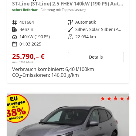
ST-Line (ST-Line) 2.5 FHEV 140kW (190 PS) Automatikgetriebe
sofort lieferbar
Fahrzeug mit Tageszulassung
Fahrzeugnr.
401684
Getriebe
Automatik
Kraftstoff
Benzin
Außenfarbe
Silber, Solar-Silber (PN4HS0)
Leistung
140 kW (190 PS)
Kilometerstand
22.094 km
01.03.2025
25.790,– €
Details
incl. 19% MwSt.
Verbrauch kombiniert:
6,40 l/100km
CO
-Emissionen:
146,00 g/km
2