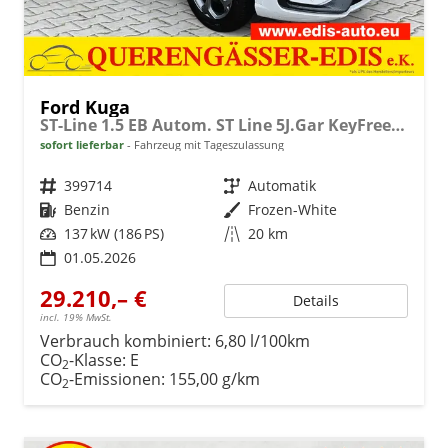
Ford Kuga
ST-Line 1.5 EB Autom. ST Line 5J.Gar KeyFree Kamera
sofort lieferbar
Fahrzeug mit Tageszulassung
Fahrzeugnr.
399714
Getriebe
Automatik
Kraftstoff
Benzin
Außenfarbe
Frozen-White
Leistung
137 kW (186 PS)
Kilometerstand
20 km
01.05.2026
29.210,– €
Details
incl. 19% MwSt.
Verbrauch kombiniert:
6,80 l/100km
CO
-Klasse:
E
2
CO
-Emissionen:
155,00 g/km
2