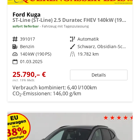
Ford Kuga
ST-Line (ST-Line) 2.5 Duratec FHEV 140kW (190 PS) Automatikgetriebe
sofort lieferbar
Fahrzeug mit Tageszulassung
Fahrzeugnr.
391017
Getriebe
Automatik
Kraftstoff
Benzin
Außenfarbe
Schwarz, Obsidian-Schwarz Metallic (PN4GM0)
Leistung
140 kW (190 PS)
Kilometerstand
19.782 km
01.03.2025
25.790,– €
Details
incl. 19% MwSt.
Verbrauch kombiniert:
6,40 l/100km
CO
-Emissionen:
146,00 g/km
2