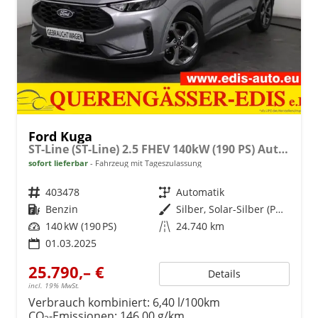
Ford Kuga
ST-Line (ST-Line) 2.5 FHEV 140kW (190 PS) Automatikgetriebe
sofort lieferbar
Fahrzeug mit Tageszulassung
Fahrzeugnr.
403478
Getriebe
Automatik
Kraftstoff
Benzin
Außenfarbe
Silber, Solar-Silber (PN4HS0)
Leistung
140 kW (190 PS)
Kilometerstand
24.740 km
01.03.2025
25.790,– €
Details
incl. 19% MwSt.
Verbrauch kombiniert:
6,40 l/100km
CO
-Emissionen:
146,00 g/km