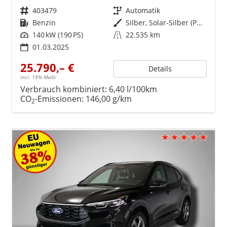
Fahrzeugnr.
403479
Getriebe
Automatik
Kraftstoff
Benzin
Außenfarbe
Silber, Solar-Silber (PN4HS0)
Leistung
140 kW (190 PS)
Kilometerstand
22.535 km
01.03.2025
25.790,– €
Details
incl. 19% MwSt.
Verbrauch kombiniert:
6,40 l/100km
CO
-Emissionen:
146,00 g/km
2