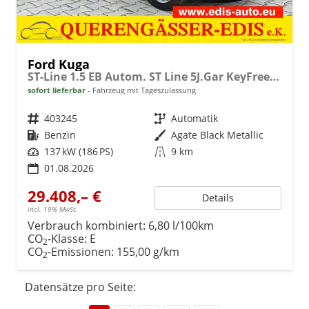
Ford Kuga
ST-Line 1.5 EB Autom. ST Line 5J.Gar KeyFree Kamera
sofort lieferbar
Fahrzeug mit Tageszulassung
Fahrzeugnr.
403245
Getriebe
Automatik
Kraftstoff
Benzin
Außenfarbe
Agate Black Metallic
Leistung
137 kW (186 PS)
Kilometerstand
9 km
01.08.2026
29.408,– €
Details
incl. 19% MwSt.
Verbrauch kombiniert:
6,80 l/100km
CO
-Klasse:
E
2
CO
-Emissionen:
155,00 g/km
2
Datensätze pro Seite: