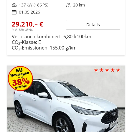
Leistung
137 kW (186 PS)
Kilometerstand
20 km
01.05.2026
29.210,– €
Details
incl. 19% MwSt.
Verbrauch kombiniert:
6,80 l/100km
CO
-Klasse:
E
2
CO
-Emissionen:
155,00 g/km
2