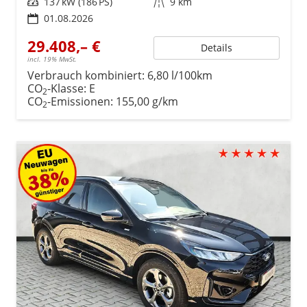
Leistung
137 kW (186 PS)
Kilometerstand
9 km
01.08.2026
29.408,– €
Details
incl. 19% MwSt.
Verbrauch kombiniert:
6,80 l/100km
CO
-Klasse:
E
2
CO
-Emissionen:
155,00 g/km
2