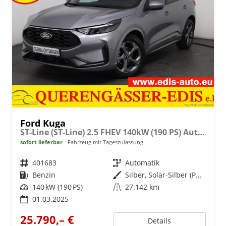
Ford Kuga
ST-Line (ST-Line) 2.5 FHEV 140kW (190 PS) Automatikgetriebe
sofort lieferbar
Fahrzeug mit Tageszulassung
Fahrzeugnr.
401683
Getriebe
Automatik
Kraftstoff
Benzin
Außenfarbe
Silber, Solar-Silber (PN4HS0)
Leistung
140 kW (190 PS)
Kilometerstand
27.142 km
01.03.2025
25.790,– €
Details