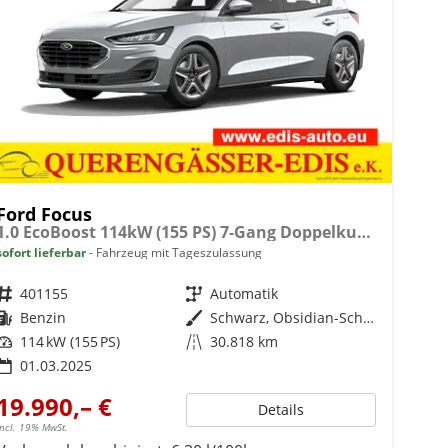
Ford Focus
1.0 EcoBoost 114kW (155 PS) 7-Gang Doppelkupplungsgetriebe
sofort lieferbar
Fahrzeug mit Tageszulassung
Fahrzeugnr.
401155
Getriebe
Automatik
Kraftstoff
Benzin
Außenfarbe
Schwarz, Obsidian-Schwarz Metallic (PN4GM0)
Leistung
114 kW (155 PS)
Kilometerstand
30.818 km
01.03.2025
19.990,– €
Details
incl. 19% MwSt.