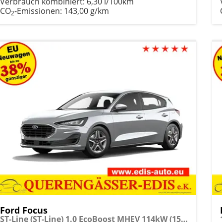
Verbrauch kombiniert:
6,30 l/100km
CO
-Emissionen:
143,00 g/km
2
Ford Focus
ST-Line (ST-Line) 1.0 EcoBoost MHEV 114kW (155 PS) Automatikgetriebe