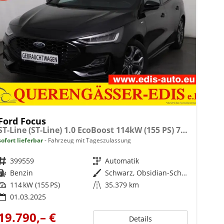
Ford Focus
ST-Line (ST-Line) 1.0 EcoBoost 114kW (155 PS) 7-Gang Doppelkupplungsgetriebe
sofort lieferbar
Fahrzeug mit Tageszulassung
Fahrzeugnr.
399559
Getriebe
Automatik
Kraftstoff
Benzin
Außenfarbe
Schwarz, Obsidian-Schwarz Metallic (PN4GM0)
Leistung
114 kW (155 PS)
Kilometerstand
35.379 km
01.03.2025
19.790,– €
Details