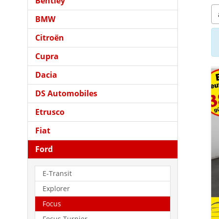
Bentley
BMW
Citroën
Cupra
Dacia
DS Automobiles
Etrusco
Fiat
Ford
E-Transit
Explorer
Focus
Focus Turnier