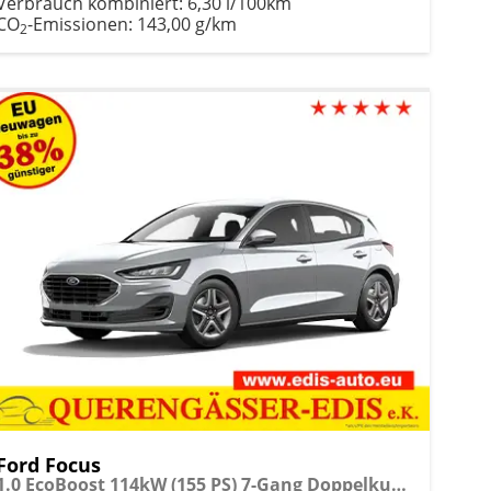
Verbrauch kombiniert:
6,30 l/100km
CO
-Emissionen:
143,00 g/km
2
Ford Focus
1.0 EcoBoost 114kW (155 PS) 7-Gang Doppelkupplungsgetriebe