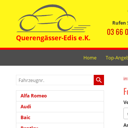
Rufen 
03 66 0
Home
Top-Ange
Fahrzeugnr.
in
F
Alfa Romeo
Ve
Audi
Baic
A