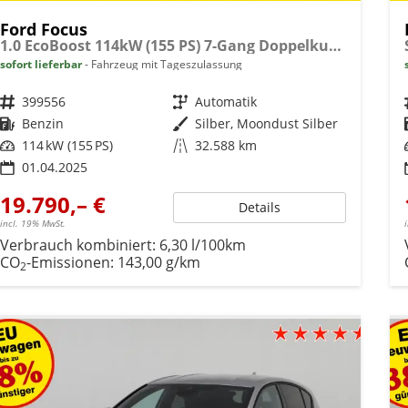
Ford Focus
1.0 EcoBoost 114kW (155 PS) 7-Gang Doppelkupplungsgetriebe
sofort lieferbar
Fahrzeug mit Tageszulassung
Fahrzeugnr.
399556
Getriebe
Automatik
Kraftstoff
Benzin
Außenfarbe
Silber, Moondust Silber
Leistung
114 kW (155 PS)
Kilometerstand
32.588 km
01.04.2025
19.790,– €
Details
incl. 19% MwSt.
Verbrauch kombiniert:
6,30 l/100km
CO
-Emissionen:
143,00 g/km
2