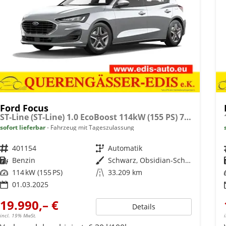
Ford Focus
ST-Line (ST-Line) 1.0 EcoBoost 114kW (155 PS) 7-Gang Doppelkupplungsgetriebe
sofort lieferbar
Fahrzeug mit Tageszulassung
Fahrzeugnr.
401154
Getriebe
Automatik
Kraftstoff
Benzin
Außenfarbe
Schwarz, Obsidian-Schwarz Metallic (PN4GM0)
Leistung
114 kW (155 PS)
Kilometerstand
33.209 km
01.03.2025
19.990,– €
Details
incl. 19% MwSt.