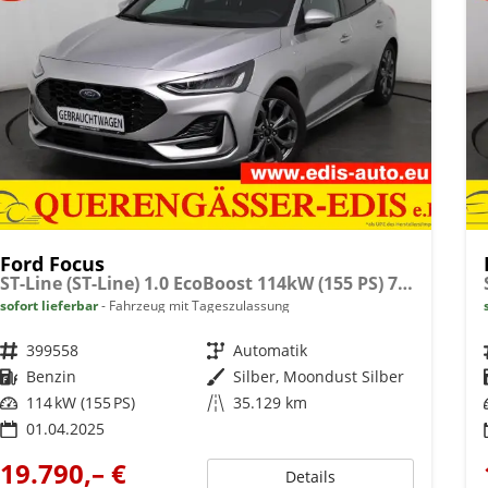
Ford Focus
ST-Line (ST-Line) 1.0 EcoBoost 114kW (155 PS) 7-Gang Doppelkupplungsgetriebe
sofort lieferbar
Fahrzeug mit Tageszulassung
Fahrzeugnr.
399558
Getriebe
Automatik
Kraftstoff
Benzin
Außenfarbe
Silber, Moondust Silber
Leistung
114 kW (155 PS)
Kilometerstand
35.129 km
01.04.2025
19.790,– €
Details