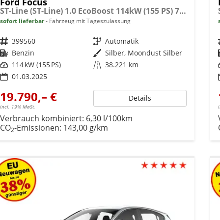
Ford Focus
ST-Line (ST-Line) 1.0 EcoBoost 114kW (155 PS) 7-Gang Doppelkupplungsgetriebe
sofort lieferbar
Fahrzeug mit Tageszulassung
Fahrzeugnr.
399560
Getriebe
Automatik
Kraftstoff
Benzin
Außenfarbe
Silber, Moondust Silber
Leistung
114 kW (155 PS)
Kilometerstand
38.221 km
01.03.2025
19.790,– €
Details
incl. 19% MwSt.
Verbrauch kombiniert:
6,30 l/100km
CO
-Emissionen:
143,00 g/km
2