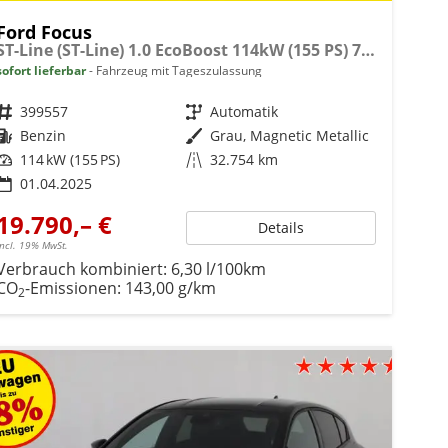
Ford Focus
ST-Line (ST-Line) 1.0 EcoBoost 114kW (155 PS) 7-Gang Doppelkupplungsgetriebe
sofort lieferbar
Fahrzeug mit Tageszulassung
Fahrzeugnr.
399557
Getriebe
Automatik
Kraftstoff
Benzin
Außenfarbe
Grau, Magnetic Metallic
Leistung
114 kW (155 PS)
Kilometerstand
32.754 km
01.04.2025
19.790,– €
Details
incl. 19% MwSt.
Verbrauch kombiniert:
6,30 l/100km
CO
-Emissionen:
143,00 g/km
2