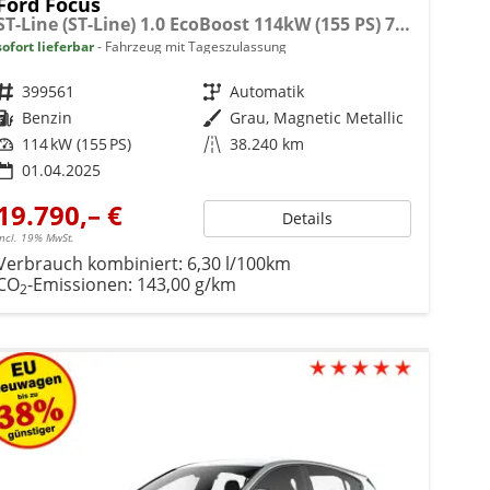
Ford Focus
ST-Line (ST-Line) 1.0 EcoBoost 114kW (155 PS) 7-Gang Doppelkupplungsgetriebe
sofort lieferbar
Fahrzeug mit Tageszulassung
Fahrzeugnr.
399561
Getriebe
Automatik
Kraftstoff
Benzin
Außenfarbe
Grau, Magnetic Metallic
Leistung
114 kW (155 PS)
Kilometerstand
38.240 km
01.04.2025
19.790,– €
Details
incl. 19% MwSt.
Verbrauch kombiniert:
6,30 l/100km
CO
-Emissionen:
143,00 g/km
2