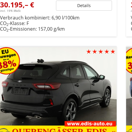
30.195,– €
Details
incl. 19% MwSt.
Verbrauch kombiniert:
6,90 l/100km
CO
-Klasse:
F
2
CO
-Emissionen:
157,00 g/km
2