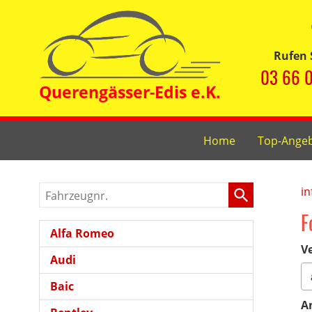
Rufen 
03 66 0
Home
Top-Ange
Fahrzeugnr.
in
F
Alfa Romeo
Ve
Audi
Baic
A