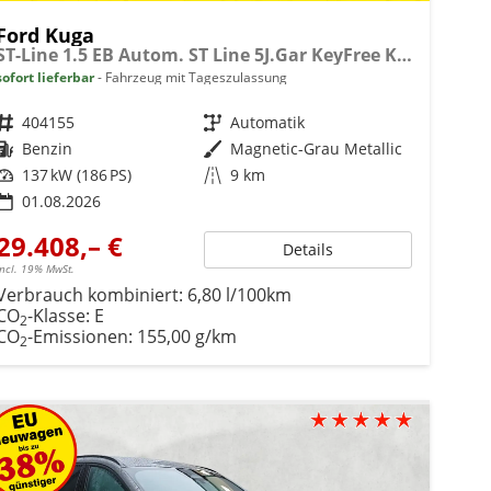
Ford Kuga
ST-Line 1.5 EB Autom. ST Line 5J.Gar KeyFree Kamera
sofort lieferbar
Fahrzeug mit Tageszulassung
Fahrzeugnr.
404155
Getriebe
Automatik
Kraftstoff
Benzin
Außenfarbe
Magnetic-Grau Metallic
Leistung
137 kW (186 PS)
Kilometerstand
9 km
01.08.2026
29.408,– €
Details
incl. 19% MwSt.
Verbrauch kombiniert:
6,80 l/100km
CO
-Klasse:
E
2
CO
-Emissionen:
155,00 g/km
2