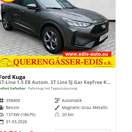
Ford Kuga
ST-Line 1.5 EB Autom. ST Line 5J.Gar KeyFree Kamera
sofort lieferbar
Fahrzeug mit Tageszulassung
Fahrzeugnr.
398400
Getriebe
Automatik
Kraftstoff
Benzin
Außenfarbe
Magnetic-Grau Metallic
Leistung
137 kW (186 PS)
Kilometerstand
20 km
01.03.2026