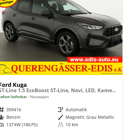
Ford Kuga
ST-Line 1.5 EcoBoost ST-Line, Navi, LED, Kamera, Winter, FS beheizbar
sofort lieferbar
Neuwagen
Fahrzeugnr.
399416
Getriebe
Automatik
Kraftstoff
Benzin
Außenfarbe
Magnetic Grau Metallic
Leistung
137 kW (186 PS)
Kilometerstand
10 km