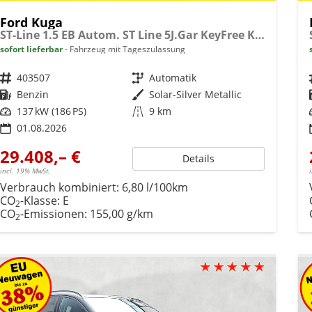
Ford Kuga
ST-Line 1.5 EB Autom. ST Line 5J.Gar KeyFree Kamera
sofort lieferbar
Fahrzeug mit Tageszulassung
Fahrzeugnr.
403507
Getriebe
Automatik
Kraftstoff
Benzin
Außenfarbe
Solar-Silver Metallic
Leistung
137 kW (186 PS)
Kilometerstand
9 km
01.08.2026
29.408,– €
Details
incl. 19% MwSt.
Verbrauch kombiniert:
6,80 l/100km
CO
-Klasse:
E
2
CO
-Emissionen:
155,00 g/km
2