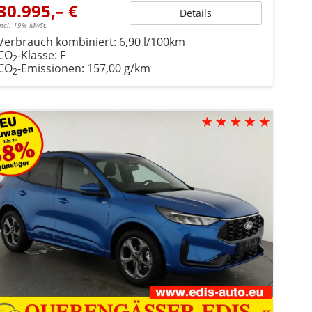
30.995,– €
Details
incl. 19% MwSt.
Verbrauch kombiniert:
6,90 l/100km
CO
-Klasse:
F
2
CO
-Emissionen:
157,00 g/km
2