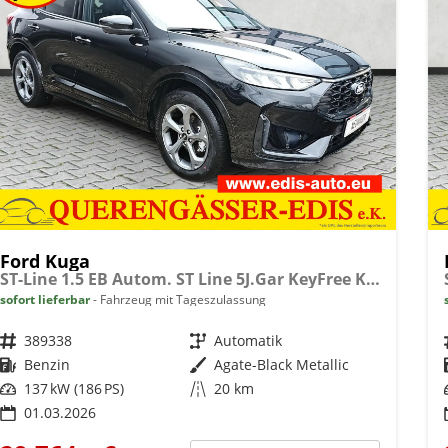
Ford Kuga
ST-Line 1.5 EB Autom. ST Line 5J.Gar KeyFree Kamera
sofort lieferbar
Fahrzeug mit Tageszulassung
Fahrzeugnr.
389338
Getriebe
Automatik
Kraftstoff
Benzin
Außenfarbe
Agate-Black Metallic
Leistung
137 kW (186 PS)
Kilometerstand
20 km
01.03.2026