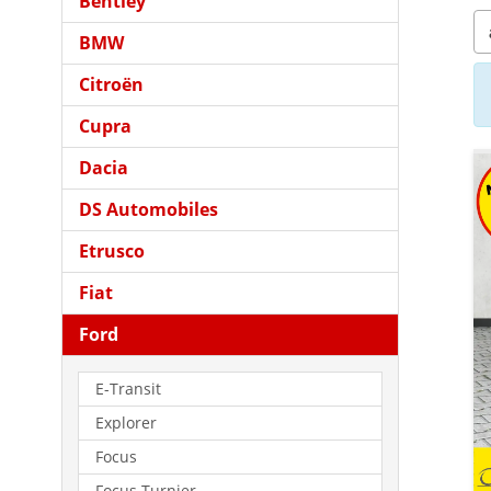
Bentley
BMW
Citroën
Cupra
Dacia
DS Automobiles
Etrusco
Fiat
Ford
E-Transit
Explorer
Focus
Focus Turnier