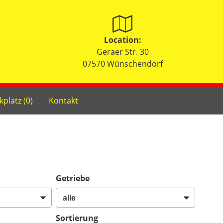
Location:
Geraer Str. 30
07570 Wünschendorf
kplatz (
0
)
Kontakt
Getriebe
Sortierung