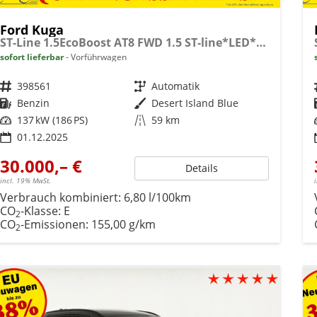
Ford Kuga
ST-Line 1.5EcoBoost AT8 FWD 1.5 ST-line*LED*Kamera*Navi*Winterpaket
sofort lieferbar
Vorführwagen
Fahrzeugnr.
398561
Getriebe
Automatik
Kraftstoff
Benzin
Außenfarbe
Desert Island Blue
Leistung
137 kW (186 PS)
Kilometerstand
59 km
01.12.2025
30.000,– €
Details
incl. 19% MwSt.
Verbrauch kombiniert:
6,80 l/100km
CO
-Klasse:
E
2
CO
-Emissionen:
155,00 g/km
2