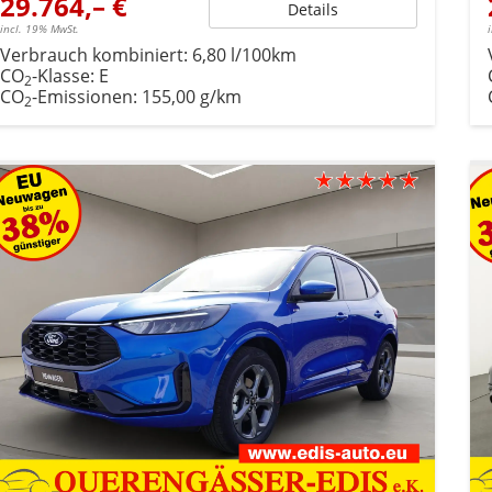
29.764,– €
Details
incl. 19% MwSt.
Verbrauch kombiniert:
6,80 l/100km
CO
-Klasse:
E
2
CO
-Emissionen:
155,00 g/km
2