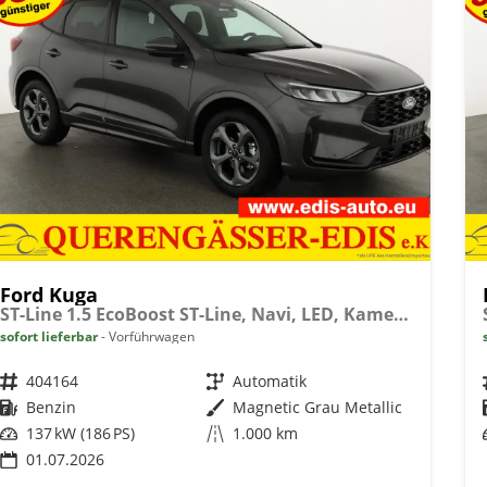
Ford Kuga
ST-Line 1.5 EcoBoost ST-Line, Navi, LED, Kamera, Winter, FS beheizbar
sofort lieferbar
Vorführwagen
Fahrzeugnr.
404164
Getriebe
Automatik
Kraftstoff
Benzin
Außenfarbe
Magnetic Grau Metallic
Leistung
137 kW (186 PS)
Kilometerstand
1.000 km
01.07.2026