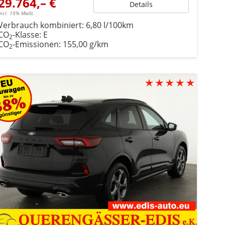
29.764,– €
Details
incl. 19% MwSt.
Verbrauch kombiniert:
6,80 l/100km
CO
-Klasse:
E
2
CO
-Emissionen:
155,00 g/km
2