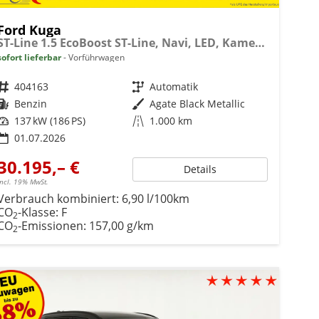
Ford Kuga
ST-Line 1.5 EcoBoost ST-Line, Navi, LED, Kamera, Winter, FS beheizbar
sofort lieferbar
Vorführwagen
Fahrzeugnr.
404163
Getriebe
Automatik
Kraftstoff
Benzin
Außenfarbe
Agate Black Metallic
Leistung
137 kW (186 PS)
Kilometerstand
1.000 km
01.07.2026
30.195,– €
Details
incl. 19% MwSt.
Verbrauch kombiniert:
6,90 l/100km
CO
-Klasse:
F
2
CO
-Emissionen:
157,00 g/km
2