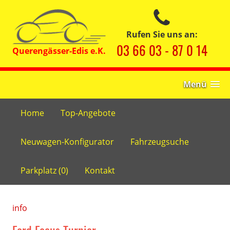
Rufen Sie uns an:
03 66 03 - 87 0 14
Menü
Home
Top-Angebote
Neuwagen-Konfigurator
Fahrzeugsuche
Parkplatz (
0
)
Kontakt
info