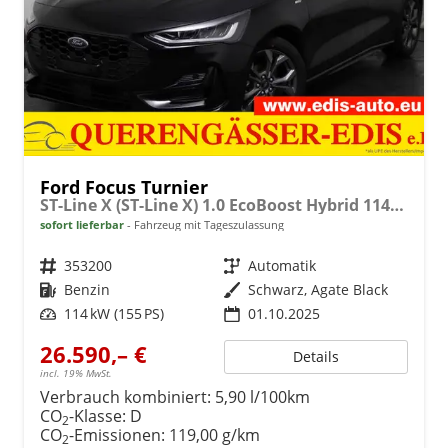
Ford Focus Turnier
ST-Line X (ST-Line X) 1.0 EcoBoost Hybrid 114kW (155 PS) 7-Gang-Automatikgetriebe
sofort lieferbar
Fahrzeug mit Tageszulassung
Fahrzeugnr.
353200
Getriebe
Automatik
Kraftstoff
Benzin
Außenfarbe
Schwarz, Agate Black
Leistung
114 kW (155 PS)
01.10.2025
26.590,– €
Details
incl. 19% MwSt.
Verbrauch kombiniert:
5,90 l/100km
CO
-Klasse:
D
2
CO
-Emissionen:
119,00 g/km
2