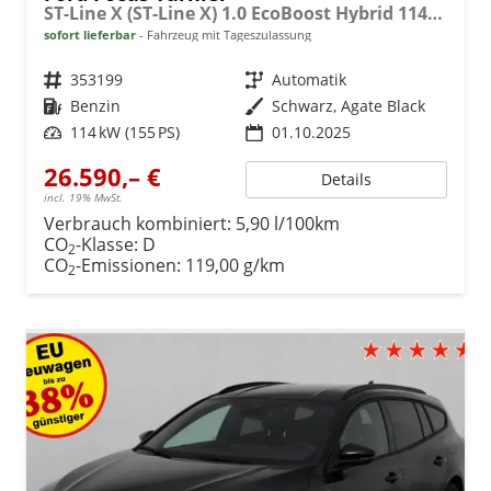
ST-Line X (ST-Line X) 1.0 EcoBoost Hybrid 114kW (155 PS) 7-Gang-Automatikgetriebe
sofort lieferbar
Fahrzeug mit Tageszulassung
Fahrzeugnr.
353199
Getriebe
Automatik
Kraftstoff
Benzin
Außenfarbe
Schwarz, Agate Black
Leistung
114 kW (155 PS)
01.10.2025
26.590,– €
Details
incl. 19% MwSt.
Verbrauch kombiniert:
5,90 l/100km
CO
-Klasse:
D
2
CO
-Emissionen:
119,00 g/km
2