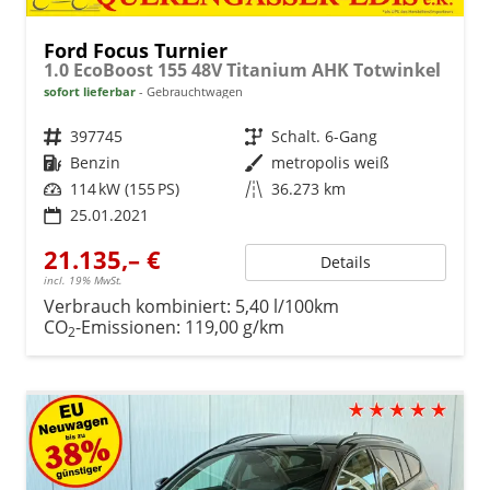
Ford Focus Turnier
1.0 EcoBoost 155 48V Titanium AHK Totwinkel
sofort lieferbar
Gebrauchtwagen
Fahrzeugnr.
397745
Getriebe
Schalt. 6-Gang
Kraftstoff
Benzin
Außenfarbe
metropolis weiß
Leistung
114 kW (155 PS)
Kilometerstand
36.273 km
25.01.2021
21.135,– €
Details
incl. 19% MwSt.
Verbrauch kombiniert:
5,40 l/100km
CO
-Emissionen:
119,00 g/km
2