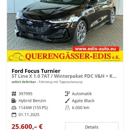
Ford Focus Turnier
ST Line X 1.0 7AT / Winterpaket PDC V&H + Kamera LED Kurvenlicht Alu 17"
sofort lieferbar
Fahrzeug mit Tageszulassung
Fahrzeugnr.
397995
Getriebe
Automatik
Kraftstoff
Hybrid Benzin
Außenfarbe
Agate Black
Leistung
114 kW (155 PS)
Kilometerstand
6.000 km
01.11.2025
25.600,– €
Details