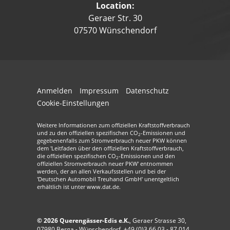
Location:
Geraer Str. 30
07570 Wünschendorf
Anmelden
Impressum
Datenschutz
Cookie-Einstellungen
Weitere Informationen zum offiziellen Kraftstoffverbrauch
und zu den offiziellen spezifischen CO
-Emissionen und
2
gegebenenfalls zum Stromverbrauch neuer PKW können
dem 'Leitfaden über den offiziellen Kraftstoffverbrauch,
die offiziellen spezifischen CO
-Emissionen und den
2
offiziellen Stromverbrauch neuer PKW' entnommen
werden, der an allen Verkaufsstellen und bei der
'Deutschen Automobil Treuhand GmbH' unentgeltlich
erhältlich ist unter www.dat.de.
© 2026
Querengässer-Edis e.K.
,
Geraer Strasse 30
,
07980
Berga - Wünschendorf,
+49 (0)3 66 03 - 87 014