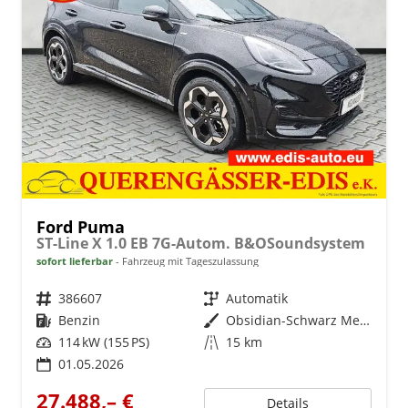
Ford Puma
ST-Line X 1.0 EB 7G-Autom. B&OSoundsystem
sofort lieferbar
Fahrzeug mit Tageszulassung
Fahrzeugnr.
386607
Getriebe
Automatik
Kraftstoff
Benzin
Außenfarbe
Obsidian-Schwarz Metallic
Leistung
114 kW (155 PS)
Kilometerstand
15 km
01.05.2026
27.488,– €
Details