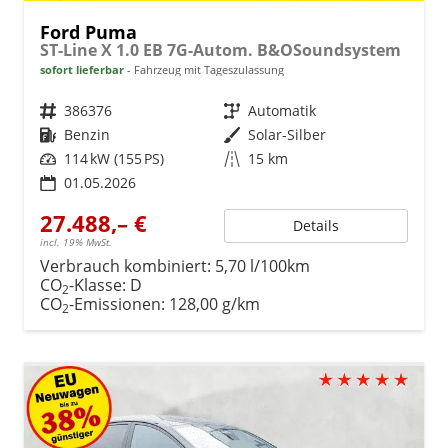
Ford Puma
ST-Line X 1.0 EB 7G-Autom. B&OSoundsystem
sofort lieferbar
Fahrzeug mit Tageszulassung
Fahrzeugnr.
386376
Getriebe
Automatik
Kraftstoff
Benzin
Außenfarbe
Solar-Silber
Leistung
114 kW (155 PS)
Kilometerstand
15 km
01.05.2026
27.488,– €
Details
incl. 19% MwSt.
Verbrauch kombiniert:
5,70 l/100km
CO
-Klasse:
D
2
CO
-Emissionen:
128,00 g/km
2