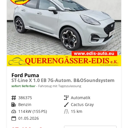
Ford Puma
ST-Line X 1.0 EB 7G-Autom. B&OSoundsystem
sofort lieferbar
Fahrzeug mit Tageszulassung
Fahrzeugnr.
386375
Getriebe
Automatik
Kraftstoff
Benzin
Außenfarbe
Cactus Gray
Leistung
114 kW (155 PS)
Kilometerstand
15 km
01.05.2026