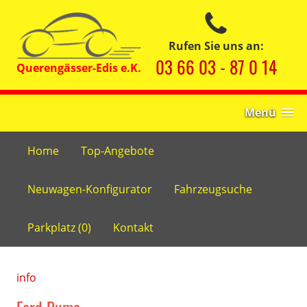
Rufen Sie uns an:
03 66 03 - 87 0 14
Menü
Home
Top-Angebote
Neuwagen-Konfigurator
Fahrzeugsuche
Parkplatz (
0
)
Kontakt
info