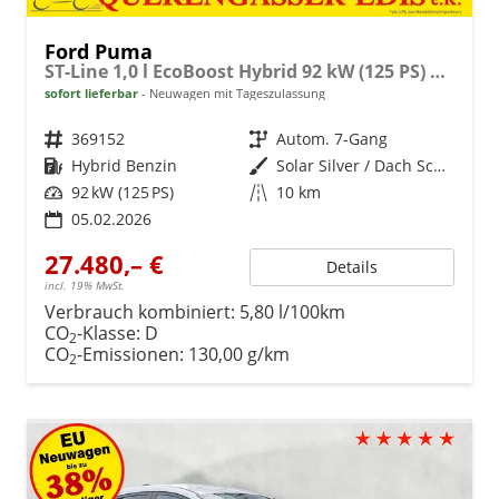
Ford Puma
ST-Line 1,0 l EcoBoost Hybrid 92 kW (125 PS) Winter-Paket, Komfort-Paket, Lenkradheizung, Sitzheizung, Klimaautomatik, Radio, DAB, Android Auto, Apple CarPlay, Bluetooth, Navigationssystem, Elektrische Heckklappe, 17 Zoll Leichtmetallfelgen, uvm.
sofort lieferbar
Neuwagen mit Tageszulassung
Fahrzeugnr.
369152
Getriebe
Autom. 7-Gang
Kraftstoff
Hybrid Benzin
Außenfarbe
Solar Silver / Dach Schwarz
Leistung
92 kW (125 PS)
Kilometerstand
10 km
05.02.2026
27.480,– €
Details
incl. 19% MwSt.
Verbrauch kombiniert:
5,80 l/100km
CO
-Klasse:
D
2
CO
-Emissionen:
130,00 g/km
2