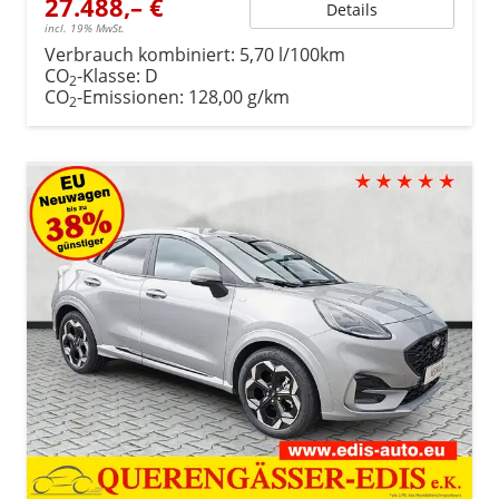
27.488,– €
Details
incl. 19% MwSt.
Verbrauch kombiniert:
5,70 l/100km
CO
-Klasse:
D
2
CO
-Emissionen:
128,00 g/km
2