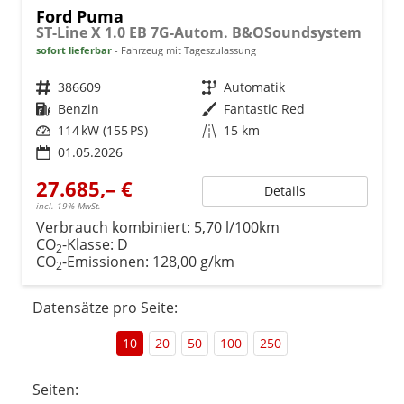
Ford Puma
ST-Line X 1.0 EB 7G-Autom. B&OSoundsystem
sofort lieferbar
Fahrzeug mit Tageszulassung
Fahrzeugnr.
386609
Getriebe
Automatik
Kraftstoff
Benzin
Außenfarbe
Fantastic Red
Leistung
114 kW (155 PS)
Kilometerstand
15 km
01.05.2026
27.685,– €
Details
incl. 19% MwSt.
Verbrauch kombiniert:
5,70 l/100km
CO
-Klasse:
D
2
CO
-Emissionen:
128,00 g/km
2
Datensätze pro Seite:
10
20
50
100
250
Seiten: