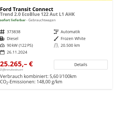
Ford Transit Connect
Trend 2.0 EcoBlue 122 Aut L1 AHK
sofort lieferbar
Gebrauchtwagen
Fahrzeugnr.
373838
Getriebe
Automatik
Kraftstoff
Diesel
Außenfarbe
Frozen White
Leistung
90 kW (122 PS)
Kilometerstand
20.500 km
26.11.2024
25.265,– €
Details
Differenzbesteuert
Verbrauch kombiniert:
5,60 l/100km
CO
-Emissionen:
148,00 g/km
2