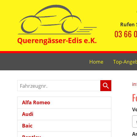
Rufen 
03 66 0
Home
Top-Ange
Fahrzeugnr.
in
F
Alfa Romeo
Ve
Audi
Baic
A