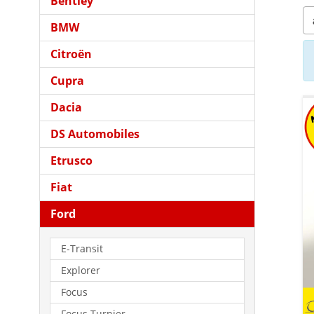
Bentley
BMW
Citroën
Cupra
Dacia
DS Automobiles
Etrusco
Fiat
Ford
E-Transit
Explorer
Focus
Focus Turnier