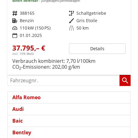
sofort lieferbar
Jungwagen/Jahreswagen
Fahrzeugnr.
388165
Getriebe
Schaltgetriebe
Kraftstoff
Benzin
Außenfarbe
Gris Etoile
Leistung
110 kW (150 PS)
Kilometerstand
50 km
01.01.2025
37.795,– €
Details
incl. 19% MwSt.
Verbrauch kombiniert:
7,70 l/100km
CO
-Emissionen:
202,00 g/km
2
Fahrzeugnr.
Alfa Romeo
Audi
Baic
Bentley