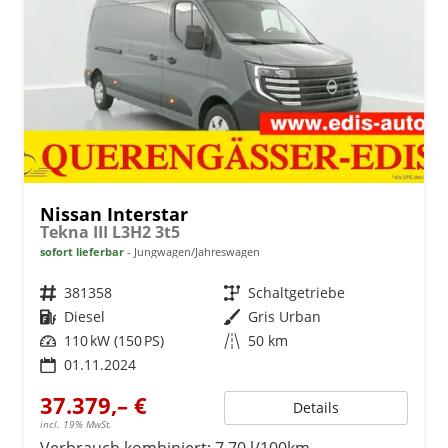
Nissan Interstar
Tekna III L3H2 3t5
sofort lieferbar
Jungwagen/Jahreswagen
Fahrzeugnr.
381358
Getriebe
Schaltgetriebe
Kraftstoff
Diesel
Außenfarbe
Gris Urban
Leistung
110 kW (150 PS)
Kilometerstand
50 km
01.11.2024
37.379,– €
Details
incl. 19% MwSt.
Verbrauch kombiniert:
7,70 l/100km