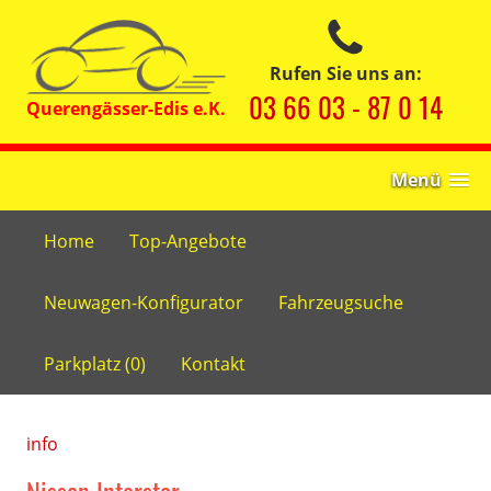
Rufen Sie uns an:
03 66 03 - 87 0 14
Menü
Home
Top-Angebote
Neuwagen-Konfigurator
Fahrzeugsuche
Parkplatz (
0
)
Kontakt
info