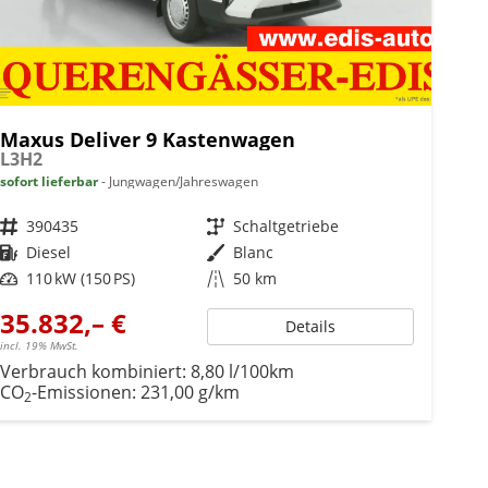
Maxus Deliver 9 Kastenwagen
L3H2
sofort lieferbar
Jungwagen/Jahreswagen
Fahrzeugnr.
390435
Getriebe
Schaltgetriebe
Kraftstoff
Diesel
Außenfarbe
Blanc
Leistung
110 kW (150 PS)
Kilometerstand
50 km
35.832,– €
Details
incl. 19% MwSt.
Verbrauch kombiniert:
8,80 l/100km
CO
-Emissionen:
231,00 g/km
2