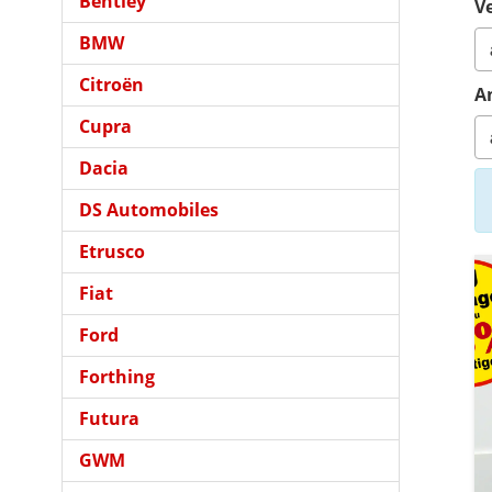
Bentley
Ve
BMW
Citroën
A
Cupra
Dacia
DS Automobiles
Etrusco
Fiat
Ford
Forthing
Futura
GWM