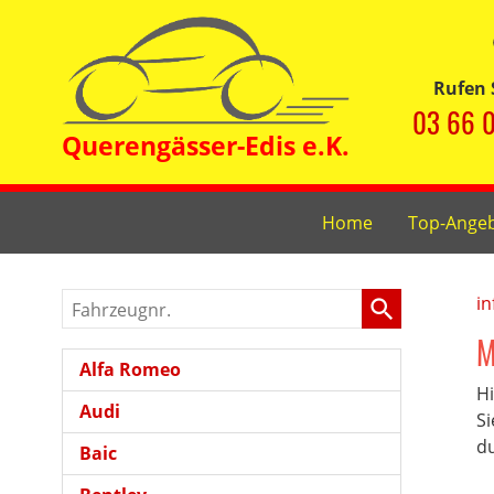
Rufen 
03 66 0
Home
Top-Ange
Fahrzeugnr.
in
M
Alfa Romeo
Hi
Audi
Si
du
Baic