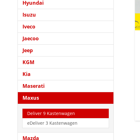
Hyundai
Isuzu
Iveco
Jaecoo
Jeep
KGM
Kia
Maserati
Maxus
Deliver 9 Kastenwagen
eDeliver 3 Kastenwagen
Mazda