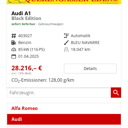
Audi A1
Black Edition
sofort lieferbar
Gebrauchtwagen
Fahrzeugnr.
403027
Getriebe
Automatik
Kraftstoff
Benzin
Außenfarbe
BLEU NAVARRE
Leistung
85 kW (116 PS)
Kilometerstand
18.047 km
01.04.2025
28.216,– €
Details
incl. 19% MwSt.
CO
-Emissionen:
128,00 g/km
2
Fahrzeugnr.
Alfa Romeo
Audi