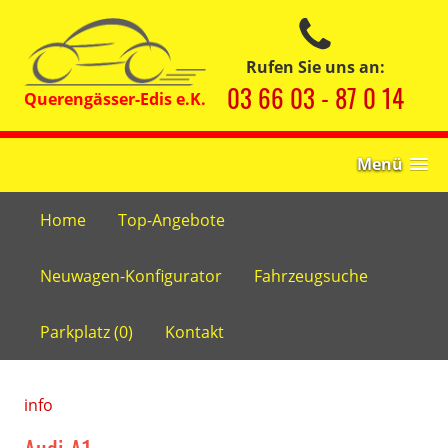
Rufen Sie uns an:
03 66 03 - 87 0 14
Menü
Home
Top-Angebote
Neuwagen-Konfigurator
Fahrzeugsuche
Parkplatz (
0
)
Kontakt
info