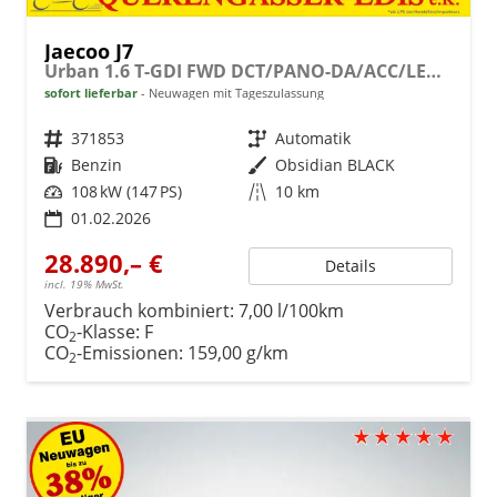
Jaecoo J7
Urban 1.6 T-GDI FWD DCT/PANO-DA/ACC/LEDER/LED
sofort lieferbar
Neuwagen mit Tageszulassung
Fahrzeugnr.
371853
Getriebe
Automatik
Kraftstoff
Benzin
Außenfarbe
Obsidian BLACK
Leistung
108 kW (147 PS)
Kilometerstand
10 km
01.02.2026
28.890,– €
Details
incl. 19% MwSt.
Verbrauch kombiniert:
7,00 l/100km
CO
-Klasse:
F
2
CO
-Emissionen:
159,00 g/km
2