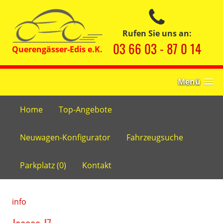
Rufen Sie uns an:
03 66 03 - 87 0 14
Menü
Home
Top-Angebote
Neuwagen-Konfigurator
Fahrzeugsuche
Parkplatz (
0
)
Kontakt
info