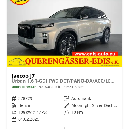
Jaecoo J7
Urban 1.6 T-GDI FWD DCT/PANO-DA/ACC/LEDER/LED
sofort lieferbar
Neuwagen mit Tageszulassung
Fahrzeugnr.
378729
Getriebe
Automatik
Kraftstoff
Benzin
Außenfarbe
Moonlight Silver Dach Schwarz
Leistung
108 kW (147 PS)
Kilometerstand
10 km
01.02.2026