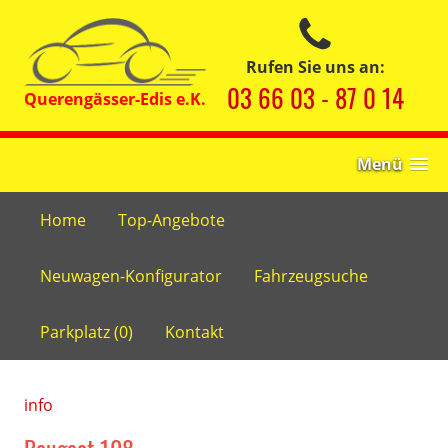
Rufen Sie uns an:
03 66 03 - 87 0 14
Menü
Home
Top-Angebote
Neuwagen-Konfigurator
Fahrzeugsuche
Parkplatz (
0
)
Kontakt
info