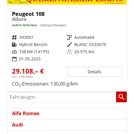
Peugeot 108
Allure
sofort lieferbar
Gebrauchtwagen
Fahrzeugnr.
393007
Getriebe
Automatik
Kraftstoff
Hybrid Benzin
Außenfarbe
BLANC OCENITE
Leistung
108 kW (147 PS)
Kilometerstand
20.975 km
01.05.2025
29.108,– €
Details
incl. 19% MwSt.
CO
-Emissionen:
130,00 g/km
2
Fahrzeugnr.
Alfa Romeo
Audi