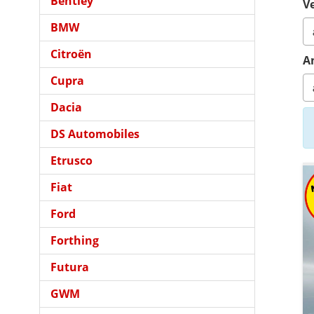
Bentley
Ve
BMW
Citroën
A
Cupra
Dacia
DS Automobiles
Etrusco
Fiat
Ford
Forthing
Futura
GWM