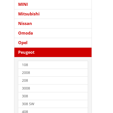
MINI
Mitsubishi
Nissan
Omoda
Opel
Peugeot
108
2008
208
3008
308
308 SW
408