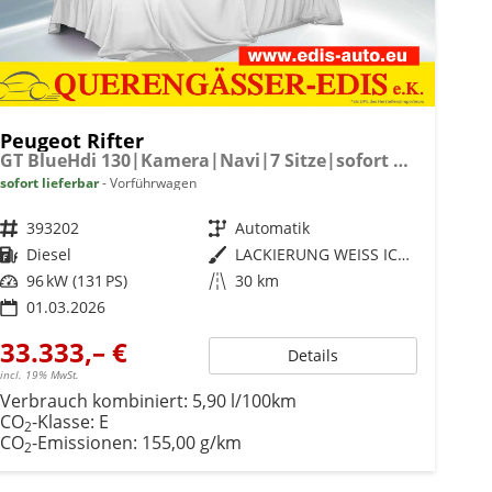
Peugeot Rifter
GT BlueHdi 130|Kamera|Navi|7 Sitze|sofort verfügbar
sofort lieferbar
Vorführwagen
Fahrzeugnr.
393202
Getriebe
Automatik
Kraftstoff
Diesel
Außenfarbe
LACKIERUNG WEISS ICY/TYP AUSSENVERKLEIDUNG SPIEGEL FLACH STANDARD
Leistung
96 kW (131 PS)
Kilometerstand
30 km
01.03.2026
33.333,– €
Details
incl. 19% MwSt.
Verbrauch kombiniert:
5,90 l/100km
CO
-Klasse:
E
2
CO
-Emissionen:
155,00 g/km
2