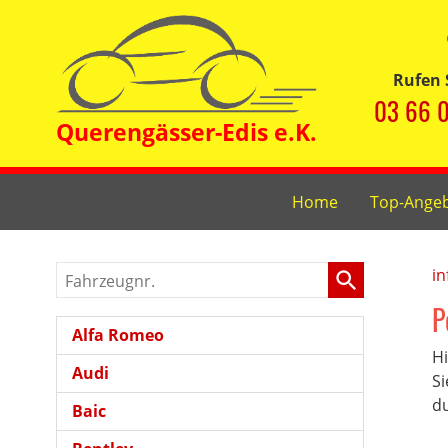
Rufen 
03 66 0
Home
Top-Ange
Fahrzeugnr.
in
P
Alfa Romeo
Hi
Audi
Si
du
Baic