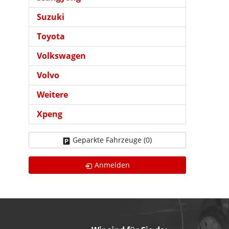
Suzuki
Toyota
Volkswagen
Volvo
Weitere
Xpeng
Geparkte Fahrzeuge (
0
)
Anmelden