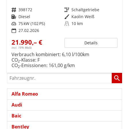
Fahrzeugnr.
398172
Getriebe
Schaltgetriebe
Kraftstoff
Diesel
Außenfarbe
Kaolin Weiß
Leistung
75 kW (102 PS)
Kilometerstand
10 km
27.02.2026
21.990,– €
Details
incl. 19% MwSt.
Verbrauch kombiniert:
6,10 l/100km
CO
-Klasse:
F
2
CO
-Emissionen:
161,00 g/km
2
Fahrzeugnr.
Alfa Romeo
Audi
Baic
Bentley