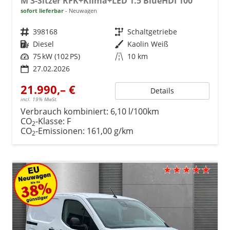
M 3-Sitzer RFK+Klima+LED 1.5 BlueHDI 100
sofort lieferbar
Neuwagen
Fahrzeugnr.
398168
Getriebe
Schaltgetriebe
Kraftstoff
Diesel
Außenfarbe
Kaolin Weiß
Leistung
75 kW (102 PS)
Kilometerstand
10 km
27.02.2026
21.990,– €
Details
incl. 19% MwSt.
Verbrauch kombiniert:
6,10 l/100km
CO
-Klasse:
F
2
CO
-Emissionen:
161,00 g/km
2