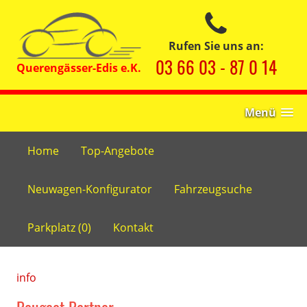
Rufen Sie uns an:
03 66 03 - 87 0 14
Menü
Home
Top-Angebote
Neuwagen-Konfigurator
Fahrzeugsuche
Parkplatz (
0
)
Kontakt
info