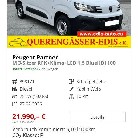
Peugeot Partner
M 3-Sitzer RFK+Klima+LED 1.5 BlueHDI 100
sofort lieferbar
Neuwagen
Fahrzeugnr.
398171
Getriebe
Schaltgetriebe
Kraftstoff
Diesel
Außenfarbe
Kaolin Weiß
Leistung
75 kW (102 PS)
Kilometerstand
10 km
27.02.2026
21.990,– €
Details
incl. 19% MwSt.
Verbrauch kombiniert:
6,10 l/100km
CO
-Klasse:
F
2