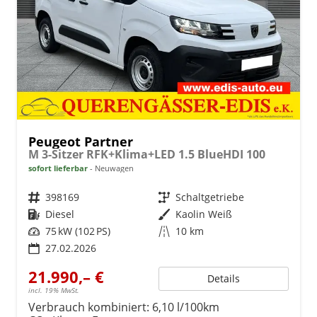
Peugeot Partner
M 3-Sitzer RFK+Klima+LED 1.5 BlueHDI 100
sofort lieferbar
Neuwagen
Fahrzeugnr.
398169
Getriebe
Schaltgetriebe
Kraftstoff
Diesel
Außenfarbe
Kaolin Weiß
Leistung
75 kW (102 PS)
Kilometerstand
10 km
27.02.2026
21.990,– €
Details
incl. 19% MwSt.
Verbrauch kombiniert:
6,10 l/100km