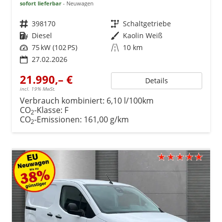
sofort lieferbar
Neuwagen
Fahrzeugnr.
398170
Getriebe
Schaltgetriebe
Kraftstoff
Diesel
Außenfarbe
Kaolin Weiß
Leistung
75 kW (102 PS)
Kilometerstand
10 km
27.02.2026
21.990,– €
Details
incl. 19% MwSt.
Verbrauch kombiniert:
6,10 l/100km
CO
-Klasse:
F
2
CO
-Emissionen:
161,00 g/km
2