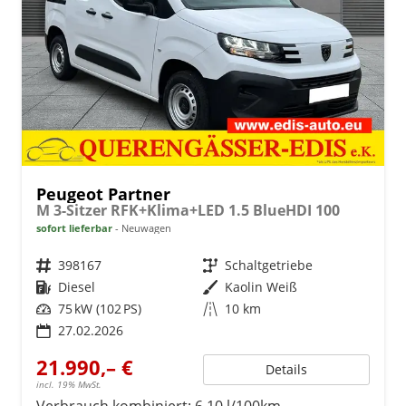
Peugeot Partner
M 3-Sitzer RFK+Klima+LED 1.5 BlueHDI 100
sofort lieferbar
Neuwagen
Fahrzeugnr.
398167
Getriebe
Schaltgetriebe
Kraftstoff
Diesel
Außenfarbe
Kaolin Weiß
Leistung
75 kW (102 PS)
Kilometerstand
10 km
27.02.2026
21.990,– €
Details
incl. 19% MwSt.
Verbrauch kombiniert:
6,10 l/100km