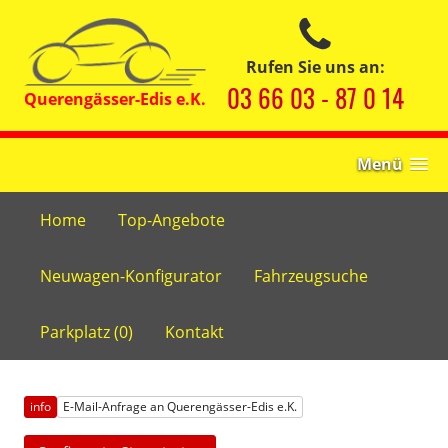
Rufen Sie uns an:
03 66 03 - 87 0 14
Menü
Home
Top-Angebote
Neuwagen-Konfigurator
Fahrzeugsuche
Parkplatz (
0
)
Kontakt
info
E-Mail-Anfrage an Querengässer-Edis e.K.