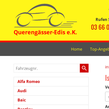
Rufen 
03 66 0
Home
Top-Ange
Fahrzeugnr.
in
I
Alfa Romeo
Ve
Audi
Baic
A