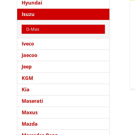
Hyundai
Isuzu
D-Max
Iveco
Jaecoo
Jeep
KGM
Kia
Maserati
Maxus
Mazda