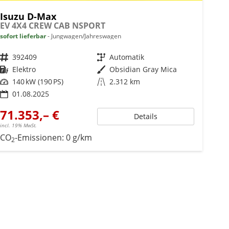
Isuzu D-Max
EV 4X4 CREW CAB NSPORT
sofort lieferbar
Jungwagen/Jahreswagen
Fahrzeugnr.
392409
Getriebe
Automatik
Kraftstoff
Elektro
Außenfarbe
Obsidian Gray Mica
Leistung
140 kW (190 PS)
Kilometerstand
2.312 km
01.08.2025
71.353,– €
Details
incl. 19% MwSt.
CO
-Emissionen:
0 g/km
2