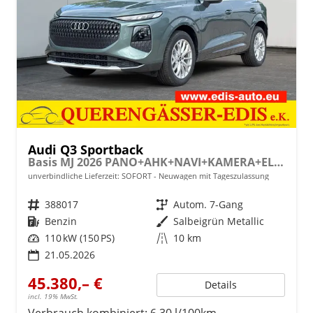
Audi Q3 Sportback
Basis MJ 2026 PANO+AHK+NAVI+KAMERA+EL. HECKKL.+LED+18 LM
unverbindliche Lieferzeit: SOFORT
Neuwagen mit Tageszulassung
Fahrzeugnr.
388017
Getriebe
Autom. 7-Gang
Kraftstoff
Benzin
Außenfarbe
Salbeigrün Metallic
Leistung
110 kW (150 PS)
Kilometerstand
10 km
21.05.2026
45.380,– €
Details
incl. 19% MwSt.
Verbrauch kombiniert:
6,30 l/100km