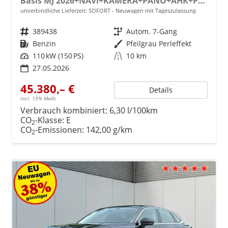
Basis MJ 2026+NAVI+KAMERA+PANO+AHK+PDC+EL. HECKKL.+LED+18 LM
unverbindliche Lieferzeit: SOFORT
Neuwagen mit Tageszulassung
Fahrzeugnr.
389438
Getriebe
Autom. 7-Gang
Kraftstoff
Benzin
Außenfarbe
Pfeilgrau Perleffekt
Leistung
110 kW (150 PS)
Kilometerstand
10 km
27.05.2026
45.380,– €
Details
incl. 19% MwSt.
Verbrauch kombiniert:
6,30 l/100km
CO
-Klasse:
E
2
CO
-Emissionen:
142,00 g/km
2