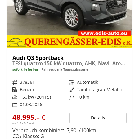
Audi Q3 Sportback
TFSI quattro 150 kW quattro, AHK, Navi, AreaView, Side, Sound, Winter, 18-Zoll
sofort lieferbar
Fahrzeug mit Tageszulassung
Fahrzeugnr.
378361
Getriebe
Automatik
Kraftstoff
Benzin
Außenfarbe
Tamboragrau Metallic
Leistung
150 kW (204 PS)
Kilometerstand
10 km
01.03.2026
48.995,– €
Details
incl. 19% MwSt.
Verbrauch kombiniert:
7,90 l/100km
CO
-Klasse:
G
2