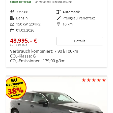
sofort lieferbar
Fahrzeug mit Tageszulassung
Fahrzeugnr.
375588
Getriebe
Automatik
Kraftstoff
Benzin
Außenfarbe
Pfeilgrau Perleffekt
Leistung
150 kW (204 PS)
Kilometerstand
10 km
01.03.2026
48.995,– €
Details
incl. 19% MwSt.
Verbrauch kombiniert:
7,90 l/100km
CO
-Klasse:
G
2
CO
-Emissionen:
179,00 g/km
2