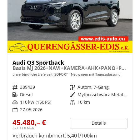
Audi Q3 Sportback
Basis MJ 2026+NAVI+KAMERA+AHK+PANO+PDC+EL. HECKKL.+LED+18 LM
unverbindliche Lieferzeit: SOFORT
Neuwagen mit Tageszulassung
Fahrzeugnr.
389439
Getriebe
Autom. 7-Gang
Kraftstoff
Diesel
Außenfarbe
Mythosschwarz Metallic
Leistung
110 kW (150 PS)
Kilometerstand
10 km
27.05.2026
45.480,– €
Details
incl. 19% MwSt.
Verbrauch kombiniert:
5,40 l/100km