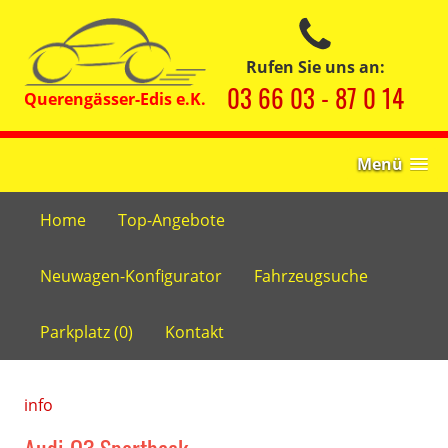
Rufen Sie uns an:
03 66 03 - 87 0 14
Menü
Home
Top-Angebote
Neuwagen-Konfigurator
Fahrzeugsuche
Parkplatz (
0
)
Kontakt
info