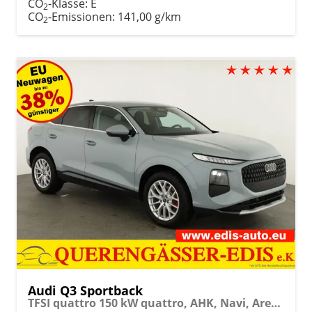
CO
-Klasse:
E
2
CO
-Emissionen:
141,00 g/km
2
Audi Q3 Sportback
TFSI quattro 150 kW quattro, AHK, Navi, AreaView, Side, Sound, Winter, 18-Zoll