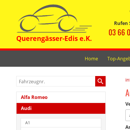
Rufen 
03 66 0
Home
Top-Ange
Fahrzeugnr.
in
A
Alfa Romeo
Ve
Audi
A1
A