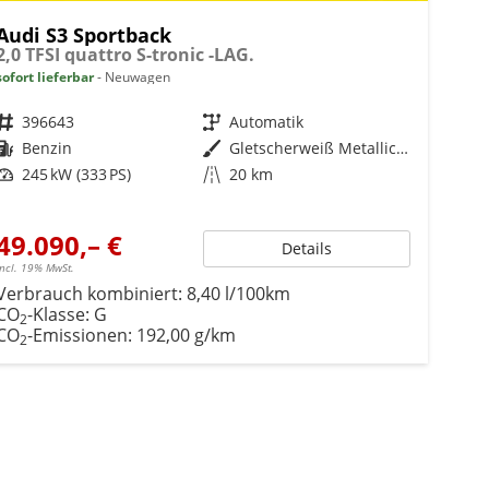
Audi S3 Sportback
2,0 TFSI quattro S-tronic -LAG.
sofort lieferbar
Neuwagen
Fahrzeugnr.
396643
Getriebe
Automatik
Kraftstoff
Benzin
Außenfarbe
Gletscherweiß Metallic (2Y)
Leistung
245 kW (333 PS)
Kilometerstand
20 km
49.090,– €
Details
incl. 19% MwSt.
Verbrauch kombiniert:
8,40 l/100km
CO
-Klasse:
G
2
CO
-Emissionen:
192,00 g/km
2