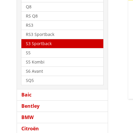
Q8
RS Q8
RS3
RS3 Sportback
S3 Sportback
S5
S5 Kombi
S6 Avant
SQ5
Baic
Bentley
BMW
Citroën