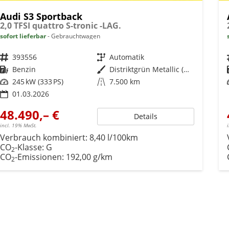
Audi S3 Sportback
2,0 TFSI quattro S-tronic -LAG.
sofort lieferbar
Gebrauchtwagen
Fahrzeugnr.
393556
Getriebe
Automatik
Kraftstoff
Benzin
Außenfarbe
Distriktgrün Metallic (M4)
Leistung
245 kW (333 PS)
Kilometerstand
7.500 km
01.03.2026
48.490,– €
Details
incl. 19% MwSt.
Verbrauch kombiniert:
8,40 l/100km
CO
-Klasse:
G
2
CO
-Emissionen:
192,00 g/km
2