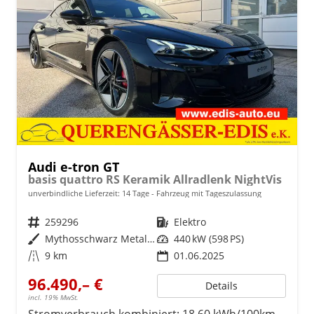
Audi e-tron GT
basis quattro RS Keramik Allradlenk NightVis
unverbindliche Lieferzeit:
14 Tage
Fahrzeug mit Tageszulassung
Fahrzeugnr.
259296
Kraftstoff
Elektro
Außenfarbe
Mythosschwarz Metallic
Leistung
440 kW (598 PS)
Kilometerstand
9 km
01.06.2025
96.490,– €
Details
incl. 19% MwSt.
Stromverbrauch kombiniert:
18,60 kWh/100km