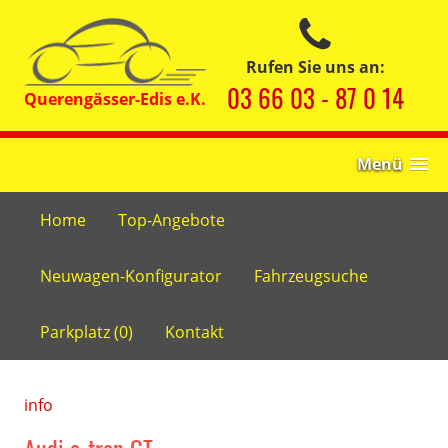
Rufen Sie uns an:
03 66 03 - 87 0 14
Menü
Home
Top-Angebote
Neuwagen-Konfigurator
Fahrzeugsuche
Parkplatz (
0
)
Kontakt
info