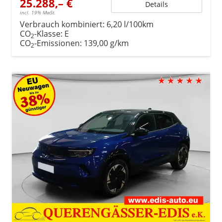
25.288,– €
Details
incl. 19% MwSt.
Verbrauch kombiniert:
6,20 l/100km
CO
-Klasse:
E
2
CO
-Emissionen:
139,00 g/km
2