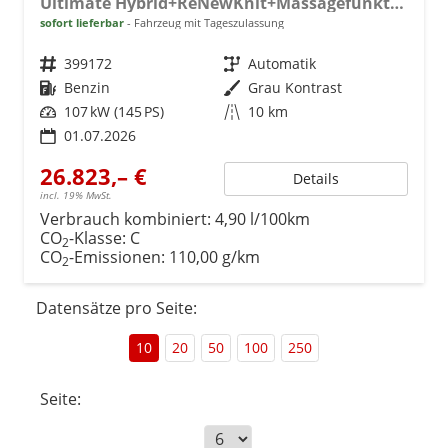
Ultimate Hybrid+ReNewKnit+Massagefunktion+Matrix-LED
sofort lieferbar
Fahrzeug mit Tageszulassung
Fahrzeugnr.
399172
Getriebe
Automatik
Kraftstoff
Benzin
Außenfarbe
Grau Kontrast
Leistung
107 kW (145 PS)
Kilometerstand
10 km
01.07.2026
26.823,– €
Details
incl. 19% MwSt.
Verbrauch kombiniert:
4,90 l/100km
CO
-Klasse:
C
2
CO
-Emissionen:
110,00 g/km
2
Datensätze pro Seite:
10
20
50
100
250
Seite: