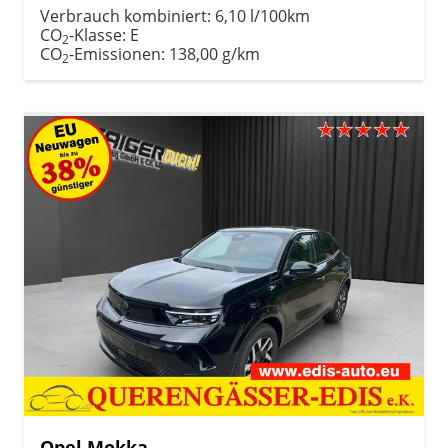
Verbrauch kombiniert:
6,10 l/100km
CO
-Klasse:
E
2
CO
-Emissionen:
138,00 g/km
2
Opel Mokka