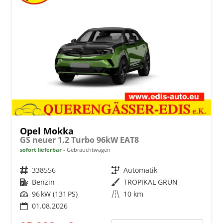
Opel Mokka
GS neuer 1.2 Turbo 96kW EAT8
sofort lieferbar
Gebrauchtwagen
Fahrzeugnr.
338556
Getriebe
Automatik
Kraftstoff
Benzin
Außenfarbe
TROPIKAL GRÜN
Leistung
96 kW (131 PS)
Kilometerstand
10 km
01.08.2026