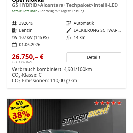
GS HYBRID>Alcantara+Techpaket>Intelli-LED
sofort lieferbar
Fahrzeug mit Tageszulassung
Fahrzeugnr.
392649
Getriebe
Automatik
Kraftstoff
Benzin
Außenfarbe
LACKIERUNG SCHWARZ PERLA NERA/TYP AUSSENVERKLEIDUNG METALLIC-LACKIERUNG
Leistung
107 kW (145 PS)
Kilometerstand
14 km
01.06.2026
26.750,– €
Details
incl. 19% MwSt.
Verbrauch kombiniert:
4,90 l/100km
CO
-Klasse:
C
2
CO
-Emissionen:
110,00 g/km
2