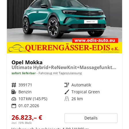
Opel Mokka
Ultimate Hybrid+ReNewKnit+Massagefunktion+Matrix-LED
sofort lieferbar
Fahrzeug mit Tageszulassung
Fahrzeugnr.
399171
Getriebe
Automatik
Kraftstoff
Benzin
Außenfarbe
Tropical Green
Leistung
107 kW (145 PS)
Kilometerstand
26 km
01.07.2026
26.823,– €
Details
incl. 19% MwSt.