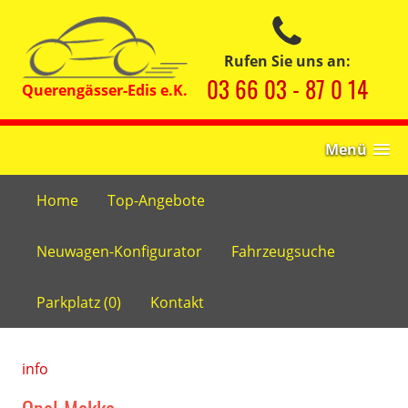
Rufen Sie uns an:
03 66 03 - 87 0 14
Menü
Home
Top-Angebote
Neuwagen-Konfigurator
Fahrzeugsuche
Parkplatz (
0
)
Kontakt
info