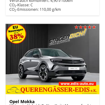
Verbrauch kombiniert:
4,90 l/100km
CO
-Klasse:
C
2
CO
-Emissionen:
110,00 g/km
2
Opel Mokka