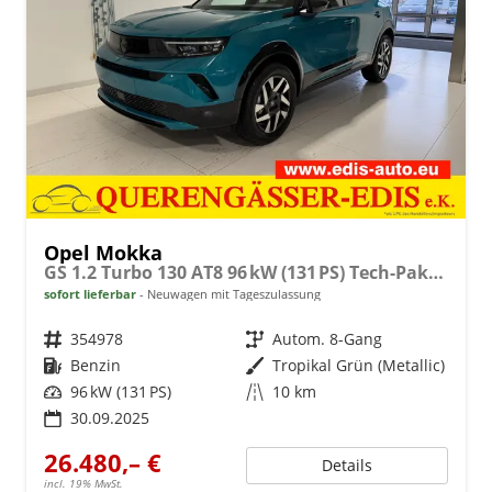
Opel Mokka
GS 1.2 Turbo 130 AT8 96 kW (131 PS) Tech-Paket inkl.Geschwindigkeitsassistent, Spurhalteassistent, Frontkollisionswarner, Einparkhilfe vorne und hinten, Toter-Winkel-Warner, DAB, Android Auto, Apple CarPlay, 17 Zoll Leichtmetallfelgen, uvm.
sofort lieferbar
Neuwagen mit Tageszulassung
Fahrzeugnr.
354978
Getriebe
Autom. 8-Gang
Kraftstoff
Benzin
Außenfarbe
Tropikal Grün (Metallic)
Leistung
96 kW (131 PS)
Kilometerstand
10 km
30.09.2025
26.480,– €
Details
incl. 19% MwSt.