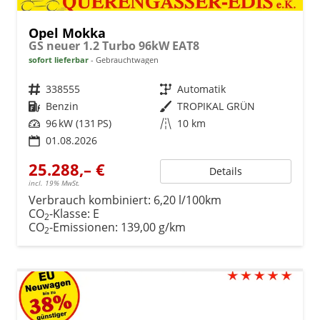
Opel Mokka
GS neuer 1.2 Turbo 96kW EAT8
sofort lieferbar
Gebrauchtwagen
Fahrzeugnr.
338555
Getriebe
Automatik
Kraftstoff
Benzin
Außenfarbe
TROPIKAL GRÜN
Leistung
96 kW (131 PS)
Kilometerstand
10 km
01.08.2026
25.288,– €
Details
incl. 19% MwSt.
Verbrauch kombiniert:
6,20 l/100km
CO
-Klasse:
E
2
CO
-Emissionen:
139,00 g/km
2