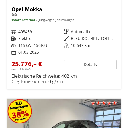
Opel Mokka
GS
sofort lieferbar
Jungwagen/Jahreswagen
Fahrzeugnr.
403459
Getriebe
Automatik
Kraftstoff
Elektro
Außenfarbe
BLEU KOLIBRI / TOIT NOIR
Leistung
115 kW (156 PS)
Kilometerstand
10.647 km
01.03.2025
25.776,– €
Details
incl. 19% MwSt.
Elektrische Reichweite:
402 km
CO
-Emissionen:
0 g/km
2