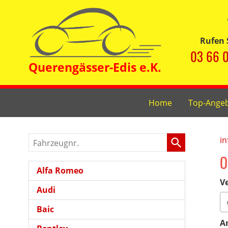
Rufen 
03 66 0
Home
Top-Ange
Fahrzeugnr.
in
O
Alfa Romeo
Ve
Audi
Baic
A