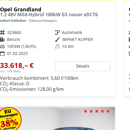
Opel Grandland
1.2 48V Mild-Hybrid 100kW GS neuer eDCT6
sofort lieferbar
Gebrauchtwagen
Fahrzeugnr.
323860
Getriebe
Automatik
Kraftstoff
Benzin
Außenfarbe
IMPAKT KUPFER
Leistung
100 kW (136 PS)
Kilometerstand
10 km
01.02.2025
33.618,– €
Details
incl. 19% MwSt.
Verbrauch kombiniert:
5,60 l/100km
CO
-Klasse:
D
2
CO
-Emissionen:
128,00 g/km
2