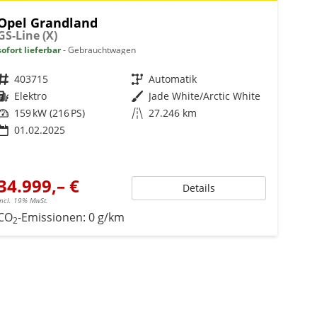
Opel Grandland
GS-Line (X)
sofort lieferbar
Gebrauchtwagen
Fahrzeugnr.
403715
Getriebe
Automatik
Kraftstoff
Elektro
Außenfarbe
Jade White/Arctic White
Leistung
159 kW (216 PS)
Kilometerstand
27.246 km
01.02.2025
34.999,– €
Details
incl. 19% MwSt.
CO
-Emissionen:
0 g/km
2