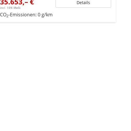
35.653,– €
Details
incl. 19% MwSt.
CO
-Emissionen:
0 g/km
2