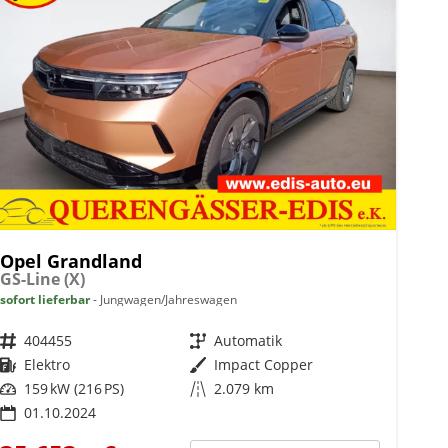
Opel Grandland
GS-Line (X)
sofort lieferbar
Jungwagen/Jahreswagen
Fahrzeugnr.
404455
Getriebe
Automatik
Kraftstoff
Elektro
Außenfarbe
Impact Copper
Leistung
159 kW (216 PS)
Kilometerstand
2.079 km
01.10.2024