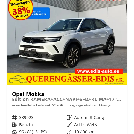
Opel Mokka
Edition KAMERA+ACC+NAVI+SHZ+KLIMA+17"ALU+LED
unverbindliche Lieferzeit: SOFORT
Jungwagen/Gebrauchtwagen
Fahrzeugnr.
389923
Getriebe
Autom. 8-Gang
Kraftstoff
Benzin
Außenfarbe
Arktis Weiß
Leistung
96 kW (131 PS)
Kilometerstand
10.400 km