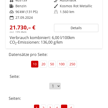
Fahrzeugnr.
405159
Getriebe
Automatik
Kraftstoff
Benzin
Außenfarbe
Kosmos Rot Metallic
Leistung
96 kW (131 PS)
Kilometerstand
1.560 km
27.09.2024
21.730,– €
Details
incl. 19% MwSt.
Verbrauch kombiniert:
6,00 l/100km
CO
-Emissionen:
136,00 g/km
2
Datensätze pro Seite:
10
20
50
100
250
Seite:
Seiten:
1
2
3
4
...
6