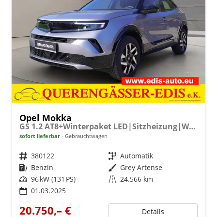
Opel Mokka
GS 1.2 AT8+Winterpaket LED|Sitzheizung|Winterpaket**sofort verfügbar**
sofort lieferbar
Gebrauchtwagen
Fahrzeugnr.
380122
Getriebe
Automatik
Kraftstoff
Benzin
Außenfarbe
Grey Artense
Leistung
96 kW (131 PS)
Kilometerstand
24.566 km
01.03.2025
20.750,– €
Details