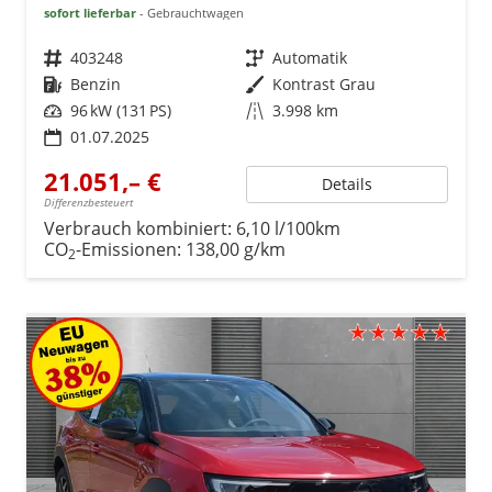
sofort lieferbar
Gebrauchtwagen
Fahrzeugnr.
403248
Getriebe
Automatik
Kraftstoff
Benzin
Außenfarbe
Kontrast Grau
Leistung
96 kW (131 PS)
Kilometerstand
3.998 km
01.07.2025
21.051,– €
Details
Differenzbesteuert
Verbrauch kombiniert:
6,10 l/100km
CO
-Emissionen:
138,00 g/km
2