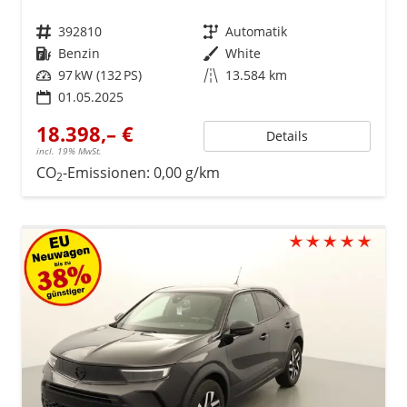
Fahrzeugnr.
392810
Getriebe
Automatik
Kraftstoff
Benzin
Außenfarbe
White
Leistung
97 kW (132 PS)
Kilometerstand
13.584 km
01.05.2025
18.398,– €
Details
incl. 19% MwSt.
CO
-Emissionen:
0,00 g/km
2