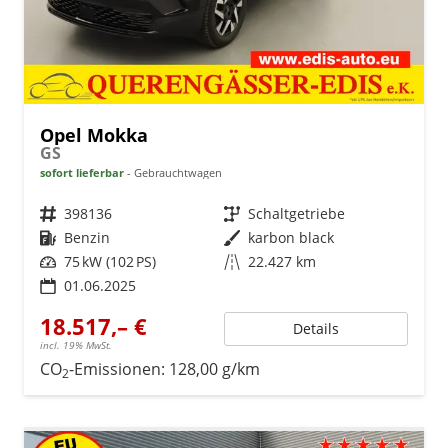
Opel Mokka
GS
sofort lieferbar
Gebrauchtwagen
Fahrzeugnr.
398136
Getriebe
Schaltgetriebe
Kraftstoff
Benzin
Außenfarbe
karbon black
Leistung
75 kW (102 PS)
Kilometerstand
22.427 km
01.06.2025
18.517,– €
Details
incl. 19% MwSt.
CO
-Emissionen:
128,00 g/km
2