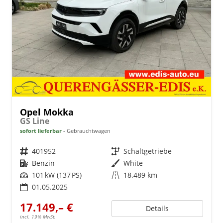
Opel Mokka
GS Line
sofort lieferbar
Gebrauchtwagen
Fahrzeugnr.
401952
Getriebe
Schaltgetriebe
Kraftstoff
Benzin
Außenfarbe
White
Leistung
101 kW (137 PS)
Kilometerstand
18.489 km
01.05.2025
17.149,– €
Details
incl. 19% MwSt.