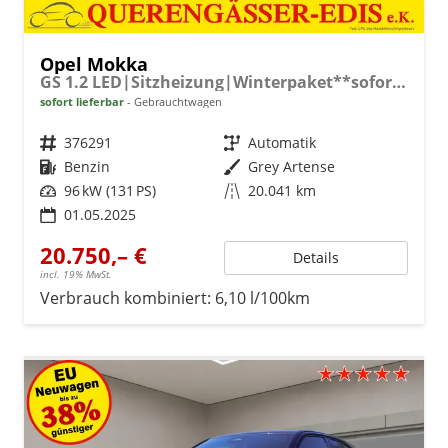
Opel Mokka
GS 1.2 LED|Sitzheizung|Winterpaket**sofort verfügbar**
sofort lieferbar
Gebrauchtwagen
Fahrzeugnr.
376291
Getriebe
Automatik
Kraftstoff
Benzin
Außenfarbe
Grey Artense
Leistung
96 kW (131 PS)
Kilometerstand
20.041 km
01.05.2025
20.750,– €
Details
incl. 19% MwSt.
Verbrauch kombiniert:
6,10 l/100km