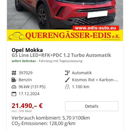
Opel Mokka
GS Line LED+RFK+PDC 1.2 Turbo Automatik
sofort lieferbar
Fahrzeug mit Tageszulassung
Fahrzeugnr.
397029
Getriebe
Automatik
Kraftstoff
Benzin
Außenfarbe
Kosmos Rot + Karbon-Schwarz
Leistung
96 kW (131 PS)
Kilometerstand
1.100 km
17.12.2024
21.490,– €
Details
incl. 19% MwSt.
Verbrauch kombiniert:
5,70 l/100km
CO
-Emissionen:
128,00 g/km
2