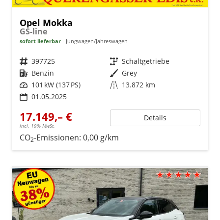
Opel Mokka
GS-line
sofort lieferbar
Jungwagen/Jahreswagen
Fahrzeugnr.
397725
Getriebe
Schaltgetriebe
Kraftstoff
Benzin
Außenfarbe
Grey
Leistung
101 kW (137 PS)
Kilometerstand
13.872 km
01.05.2025
17.149,– €
Details
incl. 19% MwSt.
CO
-Emissionen:
0,00 g/km
2