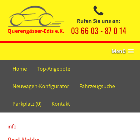
Rufen Sie uns an:
03 66 03 - 87 0 14
Menü
Home
Top-Angebote
Neuwagen-Konfigurator
Fahrzeugsuche
Parkplatz (
0
)
Kontakt
info