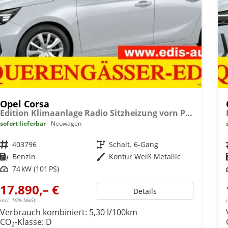
Opel Corsa
Edition Klimaanlage Radio Sitzheizung vorn PDC hinten ECO-LED-Scheinwerfer
sofort lieferbar
Neuwagen
Fahrzeugnr.
403796
Getriebe
Schalt. 6-Gang
Kraftstoff
Benzin
Außenfarbe
Kontur Weiß Metallic
Leistung
74 kW (101 PS)
17.890,– €
Details
incl. 19% MwSt.
Verbrauch kombiniert:
5,30 l/100km
CO
-Klasse:
D
2