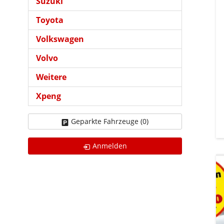
Suzuki
Toyota
Volkswagen
Volvo
Weitere
Xpeng
Geparkte Fahrzeuge (
0
)
Anmelden