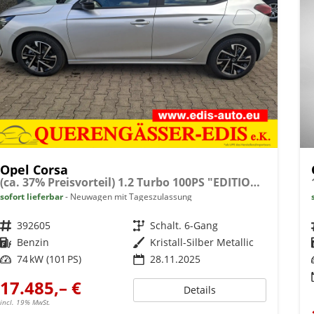
Opel Corsa
(ca. 37% Preisvorteil) 1.2 Turbo 100PS "EDITION", Silber-Metallic, 16" Alufelgen, Sitzheizung, Lederlenkrad beheizt, Parksensoren hinten, Klimaanlage, Radio AndroidAuto/Apple CarPlay, Tempomat, ZV mit Fernbedienung
sofort lieferbar
Neuwagen mit Tageszulassung
Fahrzeugnr.
392605
Getriebe
Schalt. 6-Gang
Kraftstoff
Benzin
Außenfarbe
Kristall-Silber Metallic
Leistung
74 kW (101 PS)
28.11.2025
17.485,– €
Details
incl. 19% MwSt.