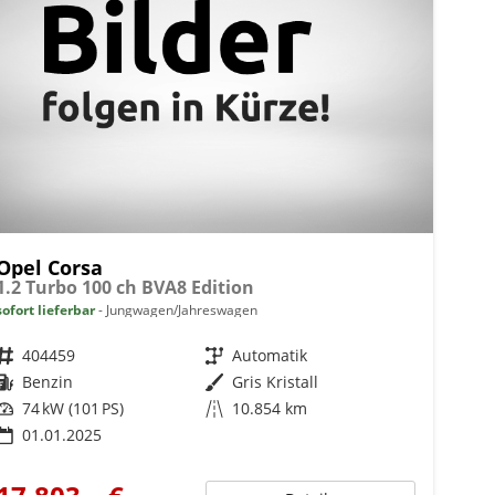
Opel Corsa
1.2 Turbo 100 ch BVA8 Edition
sofort lieferbar
Jungwagen/Jahreswagen
Fahrzeugnr.
404459
Getriebe
Automatik
Kraftstoff
Benzin
Außenfarbe
Gris Kristall
Leistung
74 kW (101 PS)
Kilometerstand
10.854 km
01.01.2025