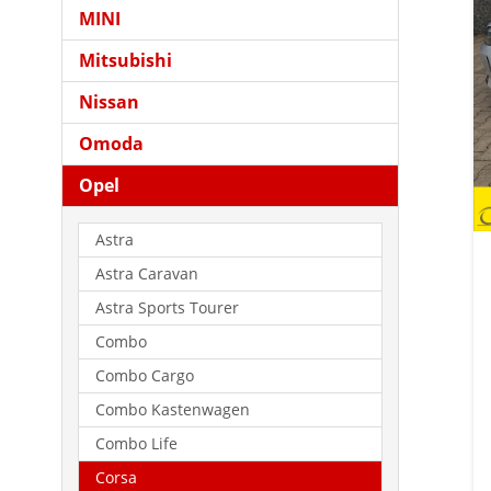
MINI
Mitsubishi
Nissan
Omoda
Opel
Astra
Astra Caravan
Astra Sports Tourer
Combo
Combo Cargo
Combo Kastenwagen
Combo Life
Corsa