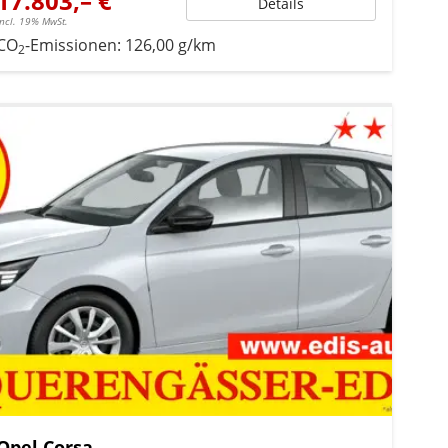
17.803,– €
Details
incl. 19% MwSt.
CO
-Emissionen:
126,00 g/km
2
Opel Corsa