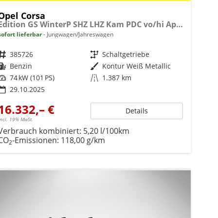
Opel Corsa
Edition GS WinterP SHZ LHZ Kam PDC vo/hi AppC Totw
sofort lieferbar
Jungwagen/Jahreswagen
Fahrzeugnr.
385726
Getriebe
Schaltgetriebe
Kraftstoff
Benzin
Außenfarbe
Kontur Weiß Metallic
Leistung
74 kW (101 PS)
Kilometerstand
1.387 km
29.10.2025
16.332,– €
Details
incl. 19% MwSt.
Verbrauch kombiniert:
5,20 l/100km
CO
-Emissionen:
118,00 g/km
2