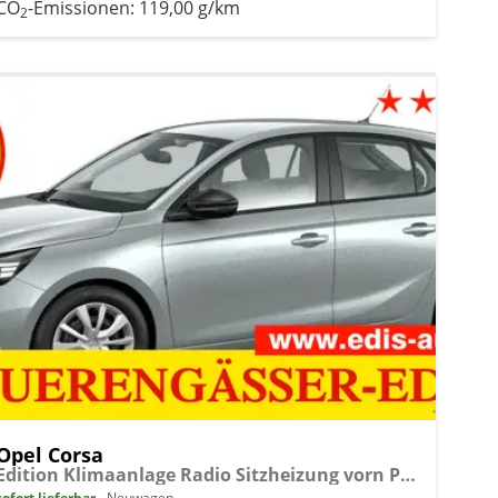
CO
-Emissionen:
119,00 g/km
2
Opel Corsa
Edition Klimaanlage Radio Sitzheizung vorn PDC hinten ECO-LED-Scheinwerfer
sofort lieferbar
Neuwagen