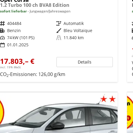
1.2 Turbo 100 ch BVA8 Edition
sofort lieferbar
Jungwagen/Jahreswagen
Fahrzeugnr.
404484
Getriebe
Automatik
Kraftstoff
Benzin
Außenfarbe
Bleu Voltaique
Leistung
74 kW (101 PS)
Kilometerstand
11.840 km
01.01.2025
17.803,– €
Details
incl. 19% MwSt.
CO
-Emissionen:
126,00 g/km
2