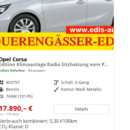
Opel Corsa
Edition Klimaanlage Radio Sitzheizung vorn PDC hinten ECO-LED-Scheinwerfer
sofort lieferbar
Neuwagen
Fahrzeugnr.
403797
Getriebe
Schalt. 6-Gang
Kraftstoff
Benzin
Außenfarbe
Kontur Weiß Metallic
Leistung
74 kW (101 PS)
17.890,– €
Details
incl. 19% MwSt.
Verbrauch kombiniert:
5,30 l/100km
CO
-Klasse:
D
2