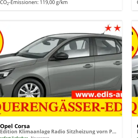
CO
-Emissionen:
119,00 g/km
2
Opel Corsa
Edition Klimaanlage Radio Sitzheizung vorn PDC hinten ECO-LED-Scheinwerfer
sofort lieferbar
Neuwagen