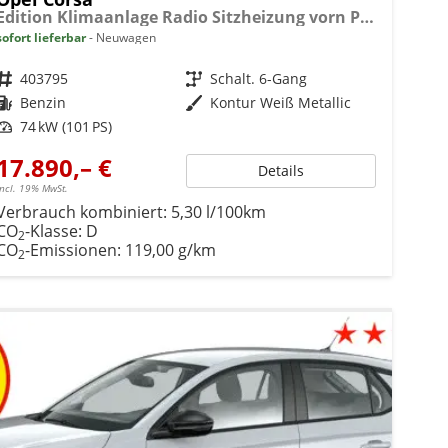
Edition Klimaanlage Radio Sitzheizung vorn PDC hinten ECO-LED-Scheinwerfer
sofort lieferbar
Neuwagen
Fahrzeugnr.
403795
Getriebe
Schalt. 6-Gang
Kraftstoff
Benzin
Außenfarbe
Kontur Weiß Metallic
Leistung
74 kW (101 PS)
17.890,– €
Details
incl. 19% MwSt.
Verbrauch kombiniert:
5,30 l/100km
CO
-Klasse:
D
2
CO
-Emissionen:
119,00 g/km
2