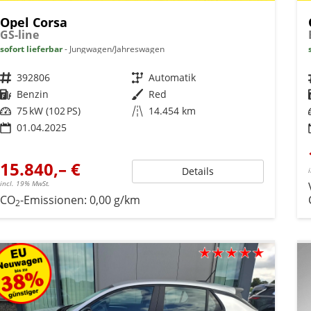
Opel Corsa
GS-line
sofort lieferbar
Jungwagen/Jahreswagen
Fahrzeugnr.
392806
Getriebe
Automatik
Kraftstoff
Benzin
Außenfarbe
Red
Leistung
75 kW (102 PS)
Kilometerstand
14.454 km
01.04.2025
15.840,– €
Details
incl. 19% MwSt.
CO
-Emissionen:
0,00 g/km
2