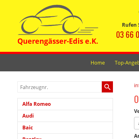
Rufen 
03 66 0
Home
Top-Ange
Fahrzeugnr.
in
O
Alfa Romeo
Ve
Audi
Baic
A