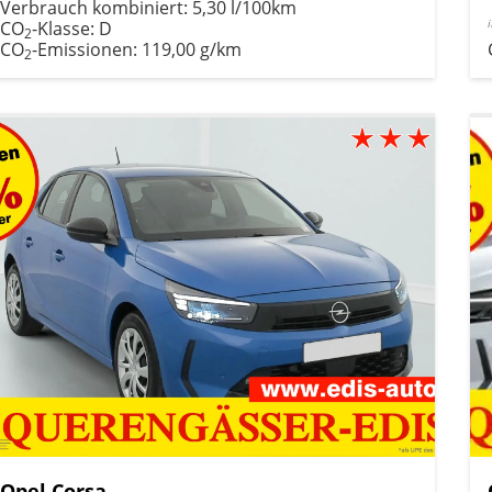
Verbrauch kombiniert:
5,30 l/100km
CO
-Klasse:
D
2
CO
-Emissionen:
119,00 g/km
2
Opel Corsa