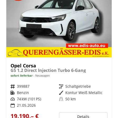
Opel Corsa
GS 1.2 Direct Injection Turbo 6-Gang
sofort lieferbar
Neuwagen
Fahrzeugnr.
399887
Getriebe
Schaltgetriebe
Kraftstoff
Benzin
Außenfarbe
Kontur Weiß Metallic
Leistung
74 kW (101 PS)
Kilometerstand
50 km
21.05.2026
19.190,– €
Details