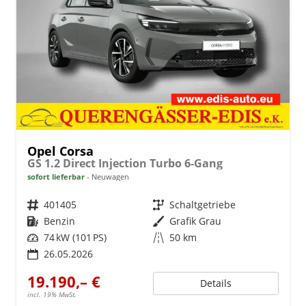
Opel Corsa
GS 1.2 Direct Injection Turbo 6-Gang
sofort lieferbar
Neuwagen
Fahrzeugnr.
401405
Getriebe
Schaltgetriebe
Kraftstoff
Benzin
Außenfarbe
Grafik Grau
Leistung
74 kW (101 PS)
Kilometerstand
50 km
26.05.2026
19.190,– €
Details
incl. 19% MwSt.