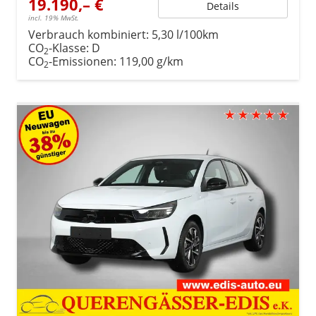
19.190,– €
Details
incl. 19% MwSt.
Verbrauch kombiniert:
5,30 l/100km
CO
-Klasse:
D
2
CO
-Emissionen:
119,00 g/km
2