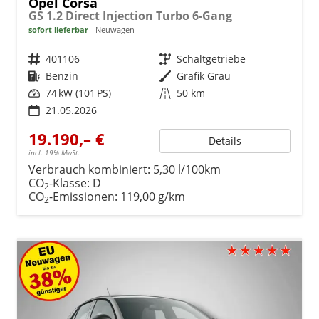
Opel Corsa
GS 1.2 Direct Injection Turbo 6-Gang
sofort lieferbar
Neuwagen
Fahrzeugnr.
401106
Getriebe
Schaltgetriebe
Kraftstoff
Benzin
Außenfarbe
Grafik Grau
Leistung
74 kW (101 PS)
Kilometerstand
50 km
21.05.2026
19.190,– €
Details
incl. 19% MwSt.
Verbrauch kombiniert:
5,30 l/100km
CO
-Klasse:
D
2
CO
-Emissionen:
119,00 g/km
2