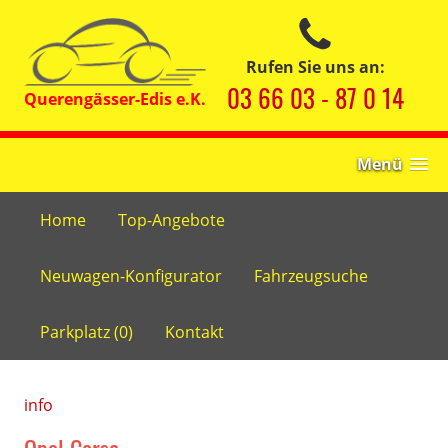
Rufen Sie uns an:
03 66 03 - 87 0 14
Menü
Home
Top-Angebote
Neuwagen-Konfigurator
Fahrzeugsuche
Parkplatz (
0
)
Kontakt
info