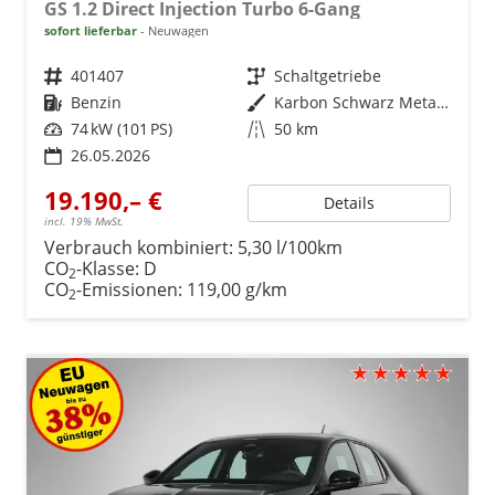
GS 1.2 Direct Injection Turbo 6-Gang
sofort lieferbar
Neuwagen
Fahrzeugnr.
401407
Getriebe
Schaltgetriebe
Kraftstoff
Benzin
Außenfarbe
Karbon Schwarz Metallic
Leistung
74 kW (101 PS)
Kilometerstand
50 km
26.05.2026
19.190,– €
Details
incl. 19% MwSt.
Verbrauch kombiniert:
5,30 l/100km
CO
-Klasse:
D
2
CO
-Emissionen:
119,00 g/km
2