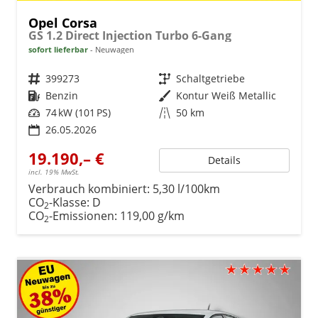
Opel Corsa
GS 1.2 Direct Injection Turbo 6-Gang
sofort lieferbar
Neuwagen
Fahrzeugnr.
399273
Getriebe
Schaltgetriebe
Kraftstoff
Benzin
Außenfarbe
Kontur Weiß Metallic
Leistung
74 kW (101 PS)
Kilometerstand
50 km
26.05.2026
19.190,– €
Details
incl. 19% MwSt.
Verbrauch kombiniert:
5,30 l/100km
CO
-Klasse:
D
2
CO
-Emissionen:
119,00 g/km
2