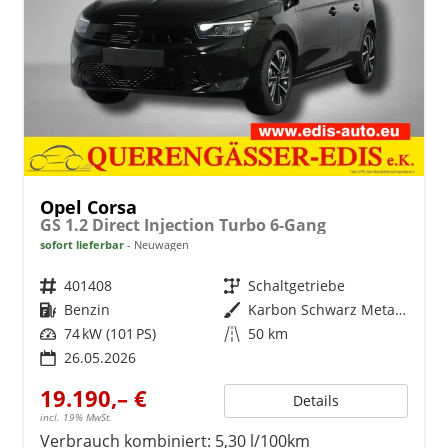
Opel Corsa
GS 1.2 Direct Injection Turbo 6-Gang
sofort lieferbar
Neuwagen
Fahrzeugnr.
401408
Getriebe
Schaltgetriebe
Kraftstoff
Benzin
Außenfarbe
Karbon Schwarz Metallic
Leistung
74 kW (101 PS)
Kilometerstand
50 km
26.05.2026
19.190,– €
Details
incl. 19% MwSt.
Verbrauch kombiniert:
5,30 l/100km