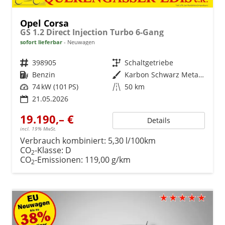
Opel Corsa
GS 1.2 Direct Injection Turbo 6-Gang
sofort lieferbar
Neuwagen
Fahrzeugnr.
398905
Getriebe
Schaltgetriebe
Kraftstoff
Benzin
Außenfarbe
Karbon Schwarz Metallic
Leistung
74 kW (101 PS)
Kilometerstand
50 km
21.05.2026
19.190,– €
Details
incl. 19% MwSt.
Verbrauch kombiniert:
5,30 l/100km
CO
-Klasse:
D
2
CO
-Emissionen:
119,00 g/km
2