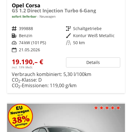
Opel Corsa
GS 1.2 Direct Injection Turbo 6-Gang
sofort lieferbar
Neuwagen
Fahrzeugnr.
399888
Getriebe
Schaltgetriebe
Kraftstoff
Benzin
Außenfarbe
Kontur Weiß Metallic
Leistung
74 kW (101 PS)
Kilometerstand
50 km
21.05.2026
19.190,– €
Details
incl. 19% MwSt.
Verbrauch kombiniert:
5,30 l/100km
CO
-Klasse:
D
2
CO
-Emissionen:
119,00 g/km
2