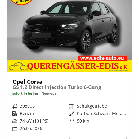
Opel Corsa
GS 1.2 Direct Injection Turbo 6-Gang
sofort lieferbar
Neuwagen
Fahrzeugnr.
398906
Getriebe
Schaltgetriebe
Kraftstoff
Benzin
Außenfarbe
Karbon Schwarz Metallic
Leistung
74 kW (101 PS)
Kilometerstand
50 km
26.05.2026