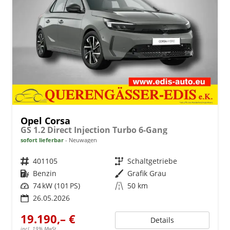
Opel Corsa
GS 1.2 Direct Injection Turbo 6-Gang
sofort lieferbar
Neuwagen
Fahrzeugnr.
401105
Getriebe
Schaltgetriebe
Kraftstoff
Benzin
Außenfarbe
Grafik Grau
Leistung
74 kW (101 PS)
Kilometerstand
50 km
26.05.2026
19.190,– €
Details
incl. 19% MwSt.