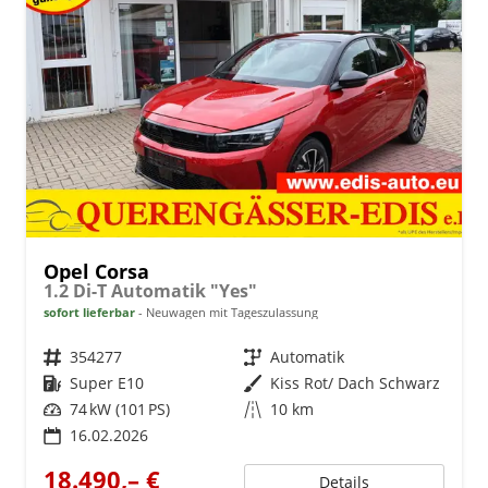
Opel Corsa
1.2 Di-T Automatik "Yes"
sofort lieferbar
Neuwagen mit Tageszulassung
Fahrzeugnr.
354277
Getriebe
Automatik
Kraftstoff
Super E10
Außenfarbe
Kiss Rot/ Dach Schwarz
Leistung
74 kW (101 PS)
Kilometerstand
10 km
16.02.2026
18.490,– €
Details