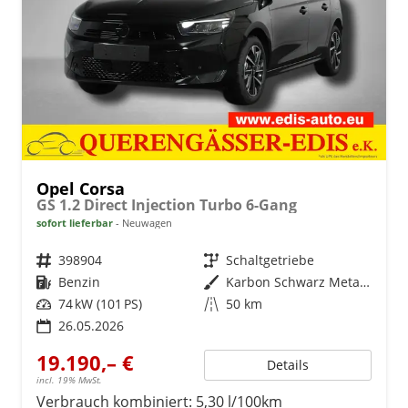
Opel Corsa
GS 1.2 Direct Injection Turbo 6-Gang
sofort lieferbar
Neuwagen
Fahrzeugnr.
398904
Getriebe
Schaltgetriebe
Kraftstoff
Benzin
Außenfarbe
Karbon Schwarz Metallic
Leistung
74 kW (101 PS)
Kilometerstand
50 km
26.05.2026
19.190,– €
Details
incl. 19% MwSt.
Verbrauch kombiniert:
5,30 l/100km