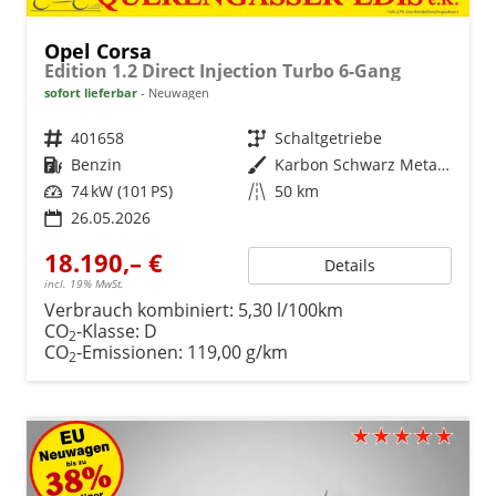
Opel Corsa
Edition 1.2 Direct Injection Turbo 6-Gang
sofort lieferbar
Neuwagen
Fahrzeugnr.
401658
Getriebe
Schaltgetriebe
Kraftstoff
Benzin
Außenfarbe
Karbon Schwarz Metallic
Leistung
74 kW (101 PS)
Kilometerstand
50 km
26.05.2026
18.190,– €
Details
incl. 19% MwSt.
Verbrauch kombiniert:
5,30 l/100km
CO
-Klasse:
D
2
CO
-Emissionen:
119,00 g/km
2