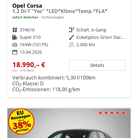
Opel Corsa
1.2 Di-T "Yes" *LED*Klima*Temp.*FLA*
sofort lieferbar
Vorführwagen
Fahrzeugnr.
374610
Getriebe
Schalt. 6-Gang
Kraftstoff
Super E10
Außenfarbe
Eukalyptus Grün/ Dach Schwarz
Leistung
74 kW (101 PS)
Kilometerstand
2.000 km
13.04.2026
18.990,– €
Details
incl. 19% MwSt.
Verbrauch kombiniert:
5,30 l/100km
CO
-Klasse:
D
2
CO
-Emissionen:
118,00 g/km
2