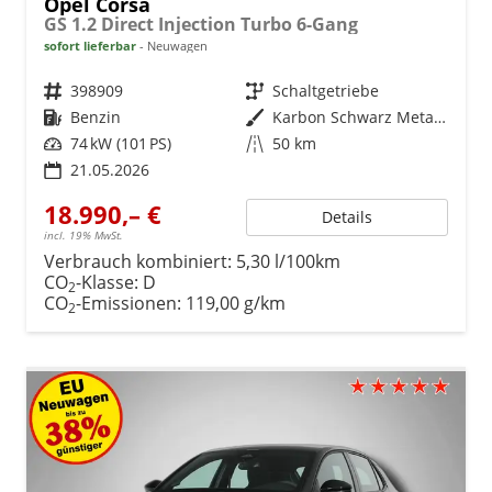
Opel Corsa
GS 1.2 Direct Injection Turbo 6-Gang
sofort lieferbar
Neuwagen
Fahrzeugnr.
398909
Getriebe
Schaltgetriebe
Kraftstoff
Benzin
Außenfarbe
Karbon Schwarz Metallic
Leistung
74 kW (101 PS)
Kilometerstand
50 km
21.05.2026
18.990,– €
Details
incl. 19% MwSt.
Verbrauch kombiniert:
5,30 l/100km
CO
-Klasse:
D
2
CO
-Emissionen:
119,00 g/km
2