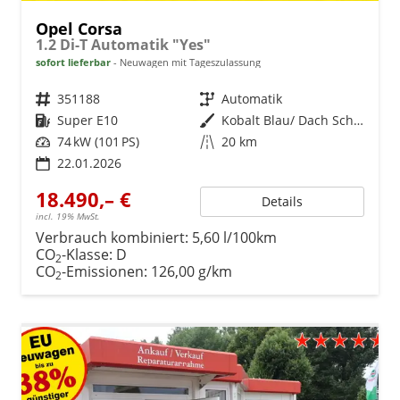
Opel Corsa
1.2 Di-T Automatik "Yes"
sofort lieferbar
Neuwagen mit Tageszulassung
Fahrzeugnr.
351188
Getriebe
Automatik
Kraftstoff
Super E10
Außenfarbe
Kobalt Blau/ Dach Schwarz
Leistung
74 kW (101 PS)
Kilometerstand
20 km
22.01.2026
18.490,– €
Details
incl. 19% MwSt.
Verbrauch kombiniert:
5,60 l/100km
CO
-Klasse:
D
2
CO
-Emissionen:
126,00 g/km
2