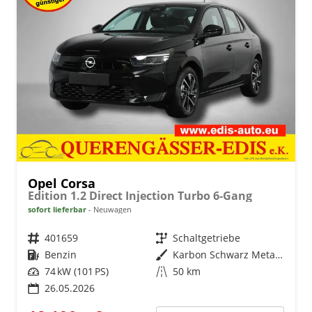
Opel Corsa
Edition 1.2 Direct Injection Turbo 6-Gang
sofort lieferbar
Neuwagen
Fahrzeugnr.
401659
Getriebe
Schaltgetriebe
Kraftstoff
Benzin
Außenfarbe
Karbon Schwarz Metallic
Leistung
74 kW (101 PS)
Kilometerstand
50 km
26.05.2026