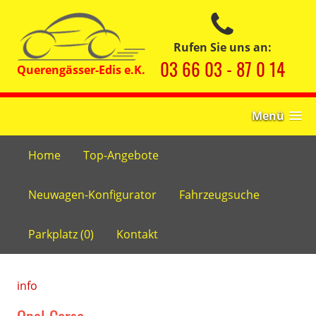
Rufen Sie uns an:
03 66 03 - 87 0 14
Menü
Home
Top-Angebote
Neuwagen-Konfigurator
Fahrzeugsuche
Parkplatz (
0
)
Kontakt
info