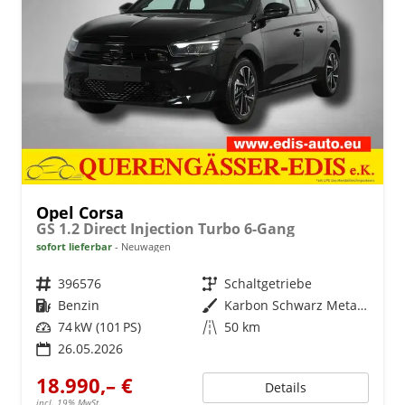
Opel Corsa
GS 1.2 Direct Injection Turbo 6-Gang
sofort lieferbar
Neuwagen
Fahrzeugnr.
396576
Getriebe
Schaltgetriebe
Kraftstoff
Benzin
Außenfarbe
Karbon Schwarz Metallic
Leistung
74 kW (101 PS)
Kilometerstand
50 km
26.05.2026
18.990,– €
Details
incl. 19% MwSt.