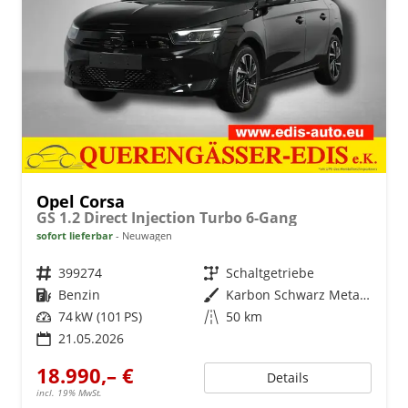
Opel Corsa
GS 1.2 Direct Injection Turbo 6-Gang
sofort lieferbar
Neuwagen
Fahrzeugnr.
399274
Getriebe
Schaltgetriebe
Kraftstoff
Benzin
Außenfarbe
Karbon Schwarz Metallic
Leistung
74 kW (101 PS)
Kilometerstand
50 km
21.05.2026
18.990,– €
Details
incl. 19% MwSt.