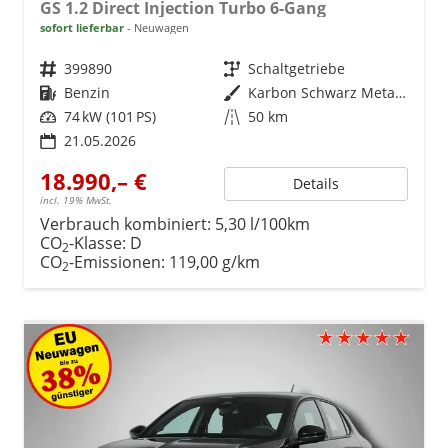
GS 1.2 Direct Injection Turbo 6-Gang
sofort lieferbar
Neuwagen
Fahrzeugnr.
399890
Getriebe
Schaltgetriebe
Kraftstoff
Benzin
Außenfarbe
Karbon Schwarz Metallic
Leistung
74 kW (101 PS)
Kilometerstand
50 km
21.05.2026
18.990,– €
Details
incl. 19% MwSt.
Verbrauch kombiniert:
5,30 l/100km
CO
-Klasse:
D
2
CO
-Emissionen:
119,00 g/km
2