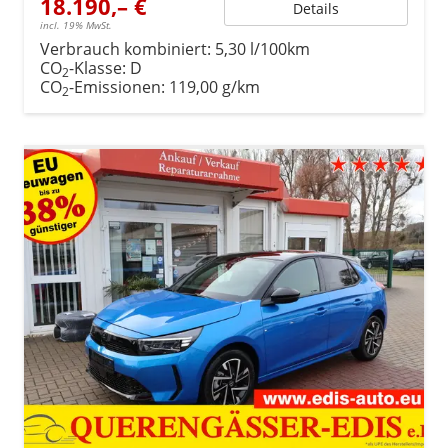
18.190,– €
Details
incl. 19% MwSt.
Verbrauch kombiniert:
5,30 l/100km
CO
-Klasse:
D
2
CO
-Emissionen:
119,00 g/km
2