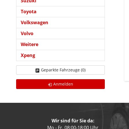
Suzuki
Toyota
Volkswagen
Volvo
Weitere
Xpeng
Geparkte Fahrzeuge (
0
)
Anmelden
Wir sind für Sie da:
Mo - Fr. 08:00-18:00 Uhr