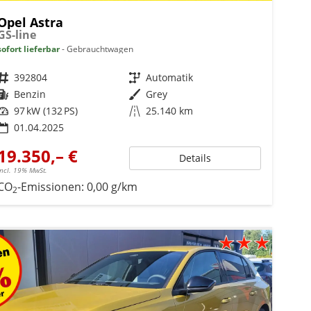
Opel Astra
GS-line
sofort lieferbar
Gebrauchtwagen
Fahrzeugnr.
392804
Getriebe
Automatik
Kraftstoff
Benzin
Außenfarbe
Grey
Leistung
97 kW (132 PS)
Kilometerstand
25.140 km
01.04.2025
19.350,– €
Details
incl. 19% MwSt.
CO
-Emissionen:
0,00 g/km
2