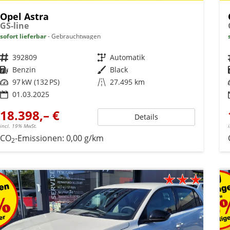
Opel Astra
GS-line
sofort lieferbar
Gebrauchtwagen
Fahrzeugnr.
392809
Getriebe
Automatik
Kraftstoff
Benzin
Außenfarbe
Black
Leistung
97 kW (132 PS)
Kilometerstand
27.495 km
01.03.2025
18.398,– €
Details
incl. 19% MwSt.
CO
-Emissionen:
0,00 g/km
2