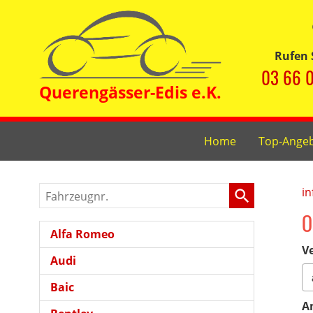
Rufen 
03 66 0
Home
Top-Ange
Fahrzeugnr.
in
O
Alfa Romeo
Ve
Audi
Baic
A