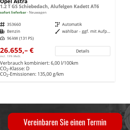
Opel Astra
1.2 T GS Schiebedach, Alufelgen Kadett AT6
sofort lieferbar
Neuwagen
Fahrzeugnr.
353660
Getriebe
Automatik
Kraftstoff
Benzin
Außenfarbe
wählbar - ggf. mit Aufpreis
Leistung
96 kW (131 PS)
26.655,– €
Details
incl. 19% MwSt.
Verbrauch kombiniert:
6,00 l/100km
CO
-Klasse:
D
2
CO
-Emissionen:
135,00 g/km
2
Vereinbaren Sie einen Termin