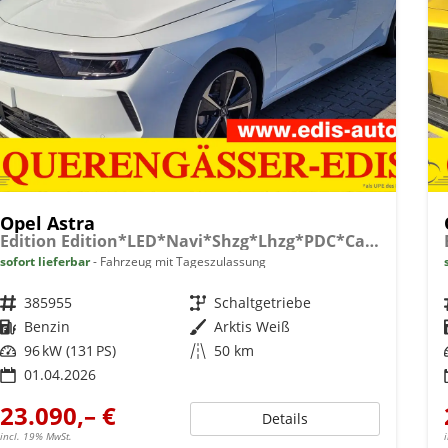
Opel Astra
Edition Edition*LED*Navi*Shzg*Lhzg*PDC*Cam*17Zoll*
sofort lieferbar
Fahrzeug mit Tageszulassung
Fahrzeugnr.
385955
Getriebe
Schaltgetriebe
Kraftstoff
Benzin
Außenfarbe
Arktis Weiß
Leistung
96 kW (131 PS)
Kilometerstand
50 km
01.04.2026
23.090,– €
Details
incl. 19% MwSt.