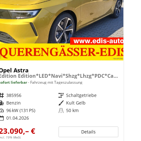
Opel Astra
Edition Edition*LED*Navi*Shzg*Lhzg*PDC*Cam*17Zoll*
sofort lieferbar
Fahrzeug mit Tageszulassung
Fahrzeugnr.
385956
Getriebe
Schaltgetriebe
Kraftstoff
Benzin
Außenfarbe
Kult Gelb
Leistung
96 kW (131 PS)
Kilometerstand
50 km
01.04.2026
23.090,– €
Details
incl. 19% MwSt.