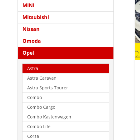
MINI
Mitsubishi
Nissan
Omoda
Opel
Astra
Astra Caravan
Astra Sports Tourer
Combo
Combo Cargo
Combo Kastenwagen
Combo Life
Corsa