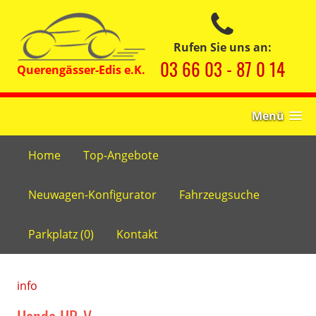
Rufen Sie uns an:
03 66 03 - 87 0 14
Menü
Home
Top-Angebote
Neuwagen-Konfigurator
Fahrzeugsuche
Parkplatz (
0
)
Kontakt
info