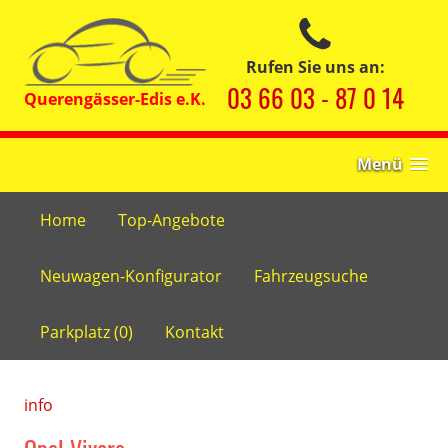
Rufen Sie uns an:
03 66 03 - 87 0 14
Menü
Home
Top-Angebote
Neuwagen-Konfigurator
Fahrzeugsuche
Parkplatz (
0
)
Kontakt
info