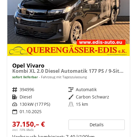
Opel Vivaro
Kombi XL 2.0 Diesel Automatik 177 PS / 9-Sitzer AHK LED NAVI
sofort lieferbar
Fahrzeug mit Tageszulassung
Fahrzeugnr.
394996
Getriebe
Automatik
Kraftstoff
Diesel
Außenfarbe
Carbon Schwarz
Leistung
130 kW (177 PS)
Kilometerstand
15 km
01.10.2025
37.150,– €
Details
incl. 19% MwSt.
Verbrauch kombiniert:
7,40 l/100km