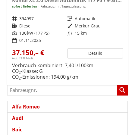
Kombi XL 2.0 Diesel Automatik 177 PS / 9-Sitzer AHK LED NAVI
sofort lieferbar
Fahrzeug mit Tageszulassung
Fahrzeugnr.
394997
Getriebe
Automatik
Kraftstoff
Diesel
Außenfarbe
Merkur Grau
Leistung
130 kW (177 PS)
Kilometerstand
15 km
01.11.2025
37.150,– €
Details
incl. 19% MwSt.
Verbrauch kombiniert:
7,40 l/100km
CO
-Klasse:
G
2
CO
-Emissionen:
194,00 g/km
2
Fahrzeugnr.
Alfa Romeo
Audi
Baic