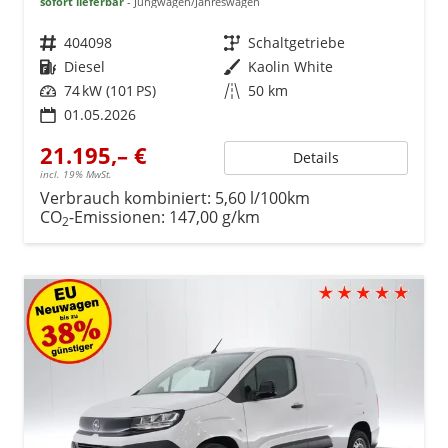
sofort lieferbar
Jungwagen/Jahreswagen
Fahrzeugnr.
404098
Getriebe
Schaltgetriebe
Kraftstoff
Diesel
Außenfarbe
Kaolin White
Leistung
74 kW (101 PS)
Kilometerstand
50 km
01.05.2026
21.195,– €
Details
incl. 19% MwSt.
Verbrauch kombiniert:
5,60 l/100km
CO
-Emissionen:
147,00 g/km
2