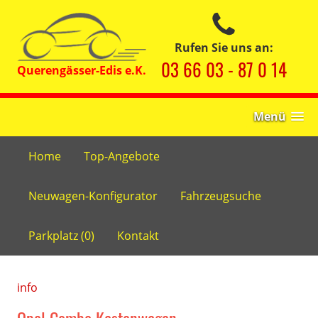
Rufen Sie uns an:
03 66 03 - 87 0 14
Menü
Home
Top-Angebote
Neuwagen-Konfigurator
Fahrzeugsuche
Parkplatz (
0
)
Kontakt
info