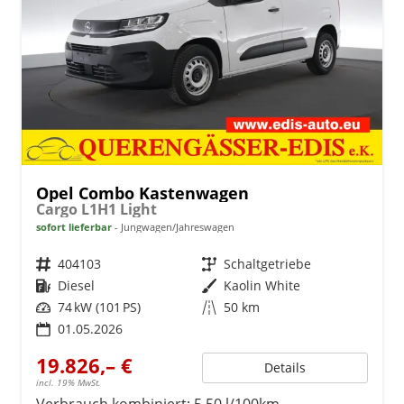
Opel Combo Kastenwagen
Cargo L1H1 Light
sofort lieferbar
Jungwagen/Jahreswagen
Fahrzeugnr.
404103
Getriebe
Schaltgetriebe
Kraftstoff
Diesel
Außenfarbe
Kaolin White
Leistung
74 kW (101 PS)
Kilometerstand
50 km
01.05.2026
19.826,– €
Details
incl. 19% MwSt.
Verbrauch kombiniert:
5,50 l/100km