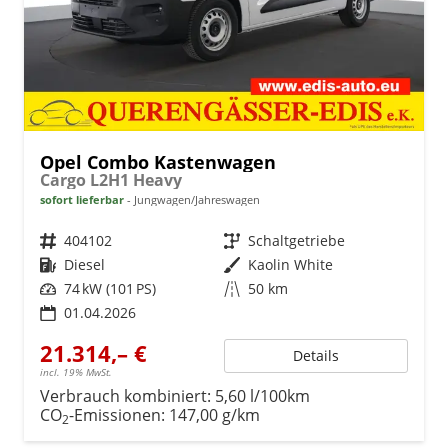
Opel Combo Kastenwagen
Cargo L2H1 Heavy
sofort lieferbar
Jungwagen/Jahreswagen
Fahrzeugnr.
404102
Getriebe
Schaltgetriebe
Kraftstoff
Diesel
Außenfarbe
Kaolin White
Leistung
74 kW (101 PS)
Kilometerstand
50 km
01.04.2026
21.314,– €
Details
incl. 19% MwSt.
Verbrauch kombiniert:
5,60 l/100km
CO
-Emissionen:
147,00 g/km
2