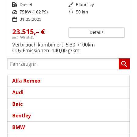
Kraftstoff
Diesel
Außenfarbe
Blanc Icy
Leistung
75 kW (102 PS)
Kilometerstand
50 km
01.05.2025
23.515,– €
Details
incl. 19% MwSt.
Verbrauch kombiniert:
5,30 l/100km
CO
-Emissionen:
140,00 g/km
2
Fahrzeugnr.
Alfa Romeo
Audi
Baic
Bentley
BMW