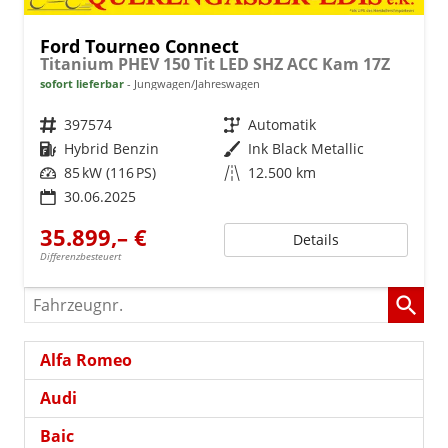
Ford Tourneo Connect
Titanium PHEV 150 Tit LED SHZ ACC Kam 17Z
sofort lieferbar
Jungwagen/Jahreswagen
Fahrzeugnr.
397574
Getriebe
Automatik
Kraftstoff
Hybrid Benzin
Außenfarbe
Ink Black Metallic
Leistung
85 kW (116 PS)
Kilometerstand
12.500 km
30.06.2025
35.899,– €
Details
Differenzbesteuert
Fahrzeugnr.
Alfa Romeo
Audi
Baic