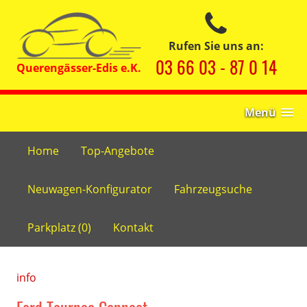
Rufen Sie uns an:
03 66 03 - 87 0 14
Menü
Home
Top-Angebote
Neuwagen-Konfigurator
Fahrzeugsuche
Parkplatz (
0
)
Kontakt
info