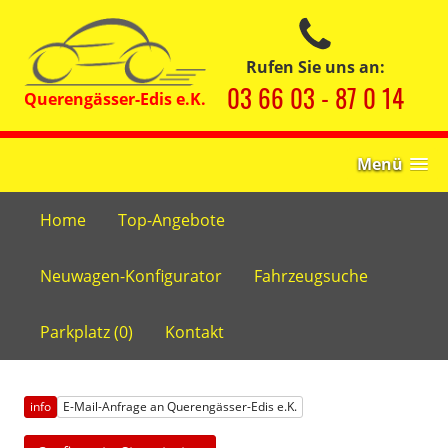
Rufen Sie uns an:
03 66 03 - 87 0 14
Menü
Home
Top-Angebote
Neuwagen-Konfigurator
Fahrzeugsuche
Parkplatz (
0
)
Kontakt
info
E-Mail-Anfrage an Querengässer-Edis e.K.